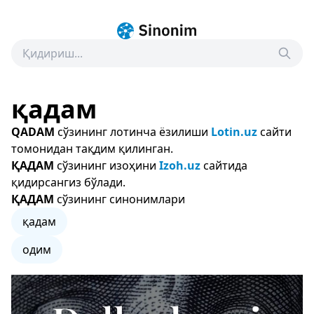
қадам
QADAM
сўзининг лотинча ёзилиши
Lotin.uz
сайти
томонидан тақдим қилинган.
ҚАДАМ
сўзининг изоҳини
Izoh.uz
сайтида
қидирсангиз бўлади.
ҚАДАМ
сўзининг синонимлари
қадам
одим