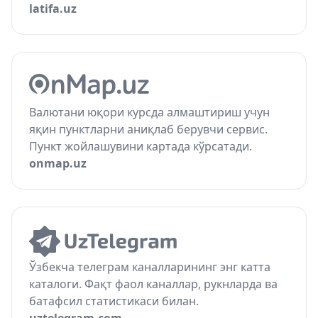
latifa.uz
Валютани юқори курсда алмаштириш учун
яқин пунктларни аниқлаб берувчи сервис.
Пункт жойлашувини картада кўрсатади.
onmap.uz
Ўзбекча телеграм каналларининг энг катта
каталоги. Фақт фаол каналлар, рукнларда ва
батафсил статистикаси билан.