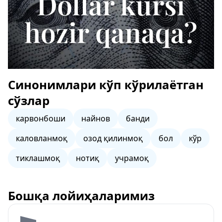
Синонимлари кўп кўрилаётган
сўзлар
карвонбоши
найнов
банди
каловланмоқ
озод қилинмоқ
бол
кўр
тиклашмоқ
нотиқ
учрамоқ
Бошқа лойиҳаларимиз