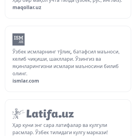
Ҳар бир мақол учта тилда (ўзбек, рус, инглиз).
maqollar.uz
Ўзбек исмларнинг тўлиқ, батафсил маъноси,
келиб чиқиши, шакллари. Ўзингиз ва
яқинларингизни исмлари маъносини билиб
олинг.
ismlar.com
Ҳар куни энг сара латифалар ва кулгули
расмлар. Ўзбек тилидаги кулгу маркази!