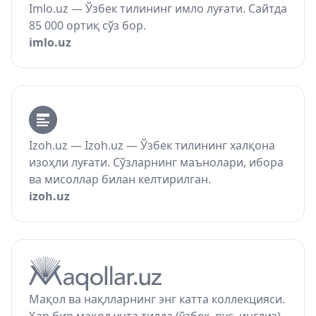
Imlo.uz — Ўзбек тилининг имло луғати. Сайтда
85 000 ортиқ сўз бор.
imlo.uz
Izoh.uz — Izoh.uz — Ўзбек тилининг халқона
изоҳли луғати. Сўзларнинг маънолари, ибора
ва мисоллар билан келтирилган.
izoh.uz
Мақол ва нақлларнинг энг катта коллекцияси.