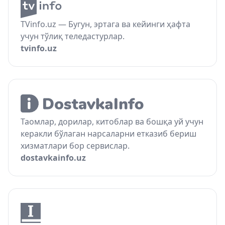
TVinfo.uz — Бугун, эртага ва кейинги ҳафта
учун тўлиқ теледастурлар.
tvinfo.uz
Таомлар, дорилар, китоблар ва бошқа уй учун
керакли бўлаган нарсаларни етказиб бериш
хизматлари бор сервислар.
dostavkainfo.uz