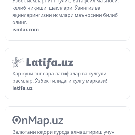
Ўзбек исмларнинг тўлиқ, батафсил маъноси,
келиб чиқиши, шакллари. Ўзингиз ва
яқинларингизни исмлари маъносини билиб
олинг.
ismlar.com
Ҳар куни энг сара латифалар ва кулгули
расмлар. Ўзбек тилидаги кулгу маркази!
latifa.uz
Валютани юқори курсда алмаштириш учун