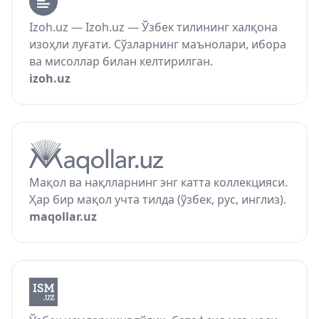
Izoh.uz — Izoh.uz — Ўзбек тилининг халқона
изоҳли луғати. Сўзларнинг маънолари, ибора
ва мисоллар билан келтирилган.
izoh.uz
Мақол ва нақлларнинг энг катта коллекцияси.
Ҳар бир мақол учта тилда (ўзбек, рус, инглиз).
maqollar.uz