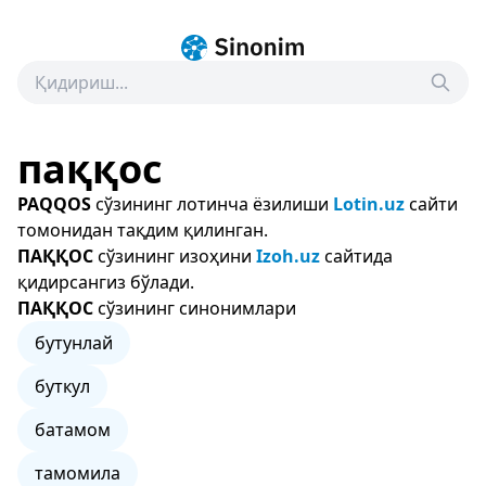
паққос
PAQQOS
сўзининг лотинча ёзилиши
Lotin.uz
сайти
томонидан тақдим қилинган.
ПАҚҚОС
сўзининг изоҳини
Izoh.uz
сайтида
қидирсангиз бўлади.
ПАҚҚОС
сўзининг синонимлари
бутунлай
буткул
батамом
тамомила