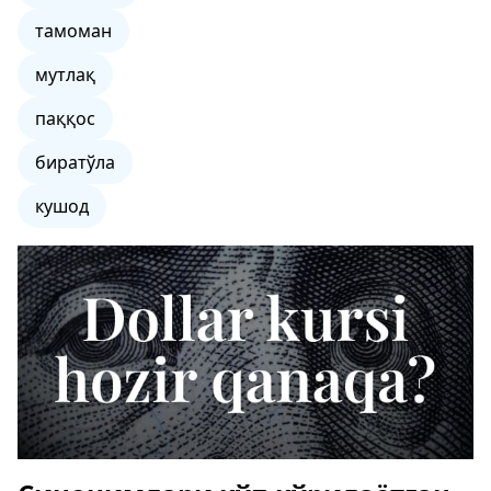
тамоман
мутлақ
паққос
биратўла
кушод