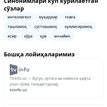
Синонимлари кўп кўрилаётган
сўзлар
интеллигент
муҳаррир
ғовға
ташламоқ
сустлашмоқ
кулимсирамоқ
есир
кўра
қув
анчайин
Бошқа лойиҳаларимиз
TVinfo.uz — Бугун, эртага ва кейинги ҳафта
учун тўлиқ теледастурлар.
tvinfo.uz