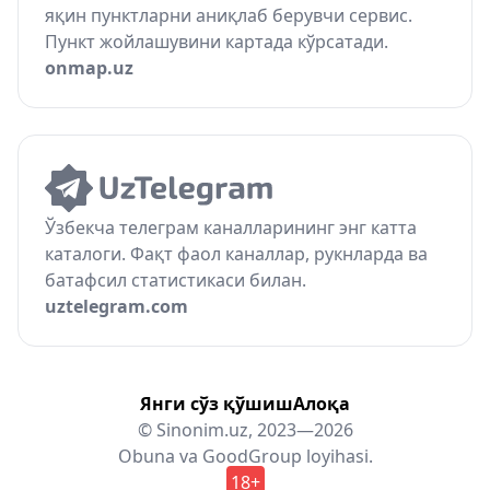
яқин пунктларни аниқлаб берувчи сервис.
Пункт жойлашувини картада кўрсатади.
onmap.uz
Ўзбекча телеграм каналларининг энг катта
каталоги. Фақт фаол каналлар, рукнларда ва
батафсил статистикаси билан.
uztelegram.com
Янги сўз қўшиш
Алоқа
© Sinonim.uz, 2023—2026
Obuna
va
GoodGroup
loyihasi.
18+