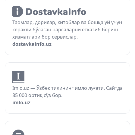
Таомлар, дорилар, китоблар ва бошқа уй учун
керакли бўлаган нарсаларни етказиб бериш
хизматлари бор сервислар.
dostavkainfo.uz
Imlo.uz — Ўзбек тилининг имло луғати. Сайтда
85 000 ортиқ сўз бор.
imlo.uz