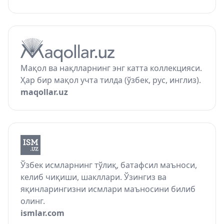
Мақол ва нақлларнинг энг катта коллекцияси.
Ҳар бир мақол учта тилда (ўзбек, рус, инглиз).
maqollar.uz
Ўзбек исмларнинг тўлиқ, батафсил маъноси,
келиб чиқиши, шакллари. Ўзингиз ва
яқинларингизни исмлари маъносини билиб
олинг.
ismlar.com