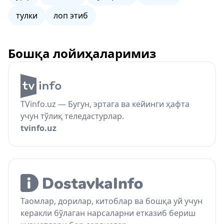
тулки
лоп этиб
Бошқа лойиҳаларимиз
TVinfo.uz — Бугун, эртага ва кейинги ҳафта
учун тўлиқ теледастурлар.
tvinfo.uz
Таомлар, дорилар, китоблар ва бошқа уй учун
керакли бўлаган нарсаларни етказиб бериш