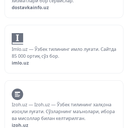
хизматлари бор сервислар.
dostavkainfo.uz
Imlo.uz — Ўзбек тилининг имло луғати. Сайтда
85 000 ортиқ сўз бор.
imlo.uz
Izoh.uz — Izoh.uz — Ўзбек тилининг халқона
изоҳли луғати. Сўзларнинг маънолари, ибора
ва мисоллар билан келтирилган.
izoh.uz