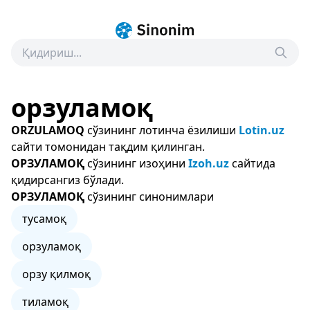
орзуламоқ
ORZULAMOQ
сўзининг лотинча ёзилиши
Lotin.uz
сайти томонидан тақдим қилинган.
ОРЗУЛАМОҚ
сўзининг изоҳини
Izoh.uz
сайтида
қидирсангиз бўлади.
ОРЗУЛАМОҚ
сўзининг синонимлари
тусамоқ
орзуламоқ
орзу қилмоқ
тиламоқ