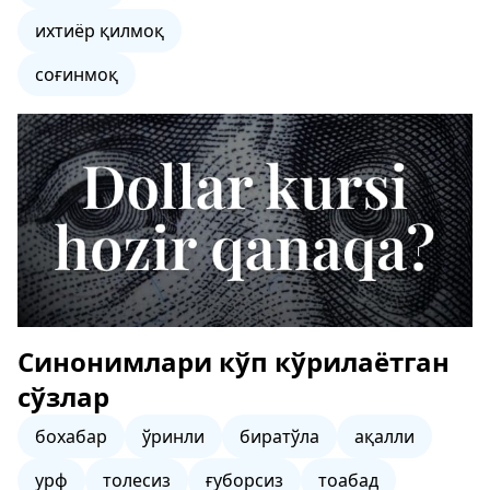
ихтиёр қилмоқ
соғинмоқ
Синонимлари кўп кўрилаётган
сўзлар
бохабар
ўринли
биратўла
ақалли
урф
толесиз
ғуборсиз
тоабад