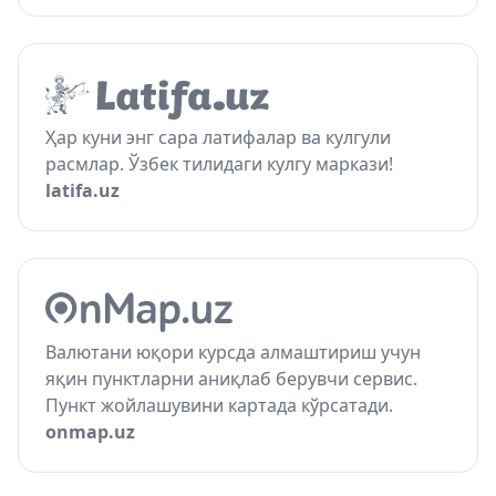
Ҳар куни энг сара латифалар ва кулгули
расмлар. Ўзбек тилидаги кулгу маркази!
latifa.uz
Валютани юқори курсда алмаштириш учун
яқин пунктларни аниқлаб берувчи сервис.
Пункт жойлашувини картада кўрсатади.
onmap.uz