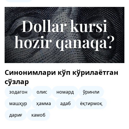
Синонимлари кўп кўрилаётган
сўзлар
зодагон
олис
номард
ўринли
машҳур
ҳамма
адаб
ёқтирмоқ
дариғ
камоб