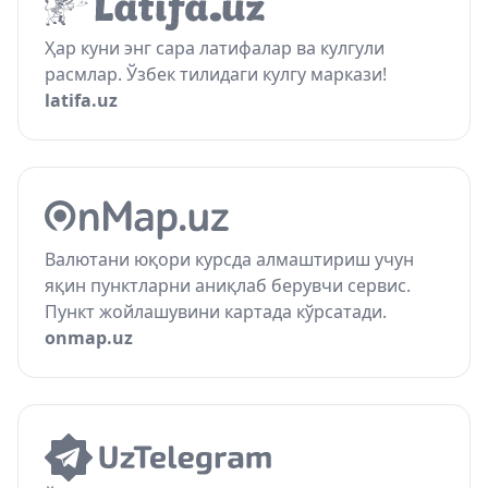
Ҳар куни энг сара латифалар ва кулгули
расмлар. Ўзбек тилидаги кулгу маркази!
latifa.uz
Валютани юқори курсда алмаштириш учун
яқин пунктларни аниқлаб берувчи сервис.
Пункт жойлашувини картада кўрсатади.
onmap.uz