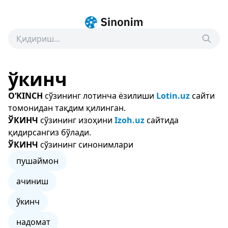
ўкинч
O‘KINCH
сўзининг лотинча ёзилиши
Lotin.uz
сайти
томонидан тақдим қилинган.
ЎКИНЧ
сўзининг изоҳини
Izoh.uz
сайтида
қидирсангиз бўлади.
ЎКИНЧ
сўзининг синонимлари
пушаймон
ачиниш
ўкинч
надомат