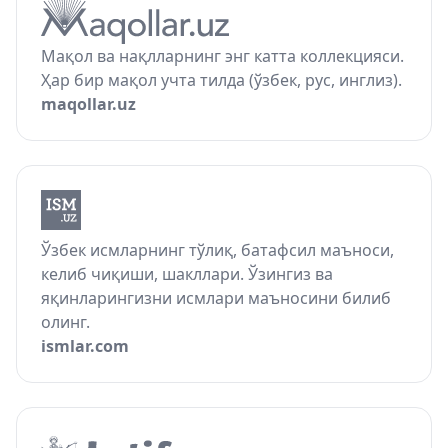
Мақол ва нақлларнинг энг катта коллекцияси.
Ҳар бир мақол учта тилда (ўзбек, рус, инглиз).
maqollar.uz
Ўзбек исмларнинг тўлиқ, батафсил маъноси,
келиб чиқиши, шакллари. Ўзингиз ва
яқинларингизни исмлари маъносини билиб
олинг.
ismlar.com