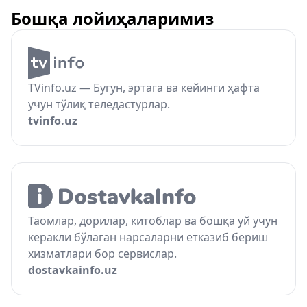
Бошқа лойиҳаларимиз
TVinfo.uz — Бугун, эртага ва кейинги ҳафта
учун тўлиқ теледастурлар.
tvinfo.uz
Таомлар, дорилар, китоблар ва бошқа уй учун
керакли бўлаган нарсаларни етказиб бериш
хизматлари бор сервислар.
dostavkainfo.uz