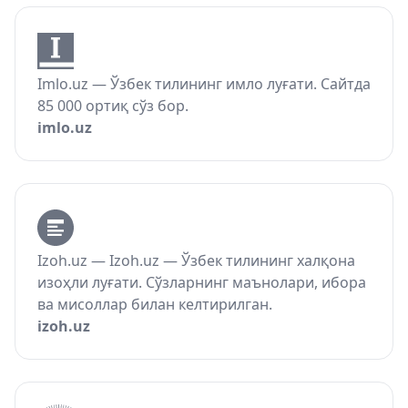
Imlo.uz — Ўзбек тилининг имло луғати. Сайтда
85 000 ортиқ сўз бор.
imlo.uz
Izoh.uz — Izoh.uz — Ўзбек тилининг халқона
изоҳли луғати. Сўзларнинг маънолари, ибора
ва мисоллар билан келтирилган.
izoh.uz