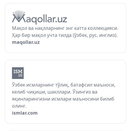
Мақол ва нақлларнинг энг катта коллекцияси.
Ҳар бир мақол учта тилда (ўзбек, рус, инглиз).
maqollar.uz
Ўзбек исмларнинг тўлиқ, батафсил маъноси,
келиб чиқиши, шакллари. Ўзингиз ва
яқинларингизни исмлари маъносини билиб
олинг.
ismlar.com