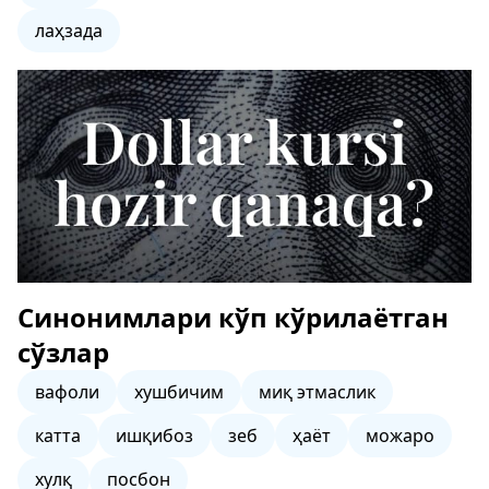
лаҳзада
Синонимлари кўп кўрилаётган
сўзлар
вафоли
хушбичим
миқ этмаслик
катта
ишқибоз
зеб
ҳаёт
можаро
хулқ
посбон