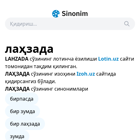
лаҳзада
LAHZADA
сўзининг лотинча ёзилиши
Lotin.uz
сайти
томонидан тақдим қилинган.
ЛАҲЗАДА
сўзининг изоҳини
Izoh.uz
сайтида
қидирсангиз бўлади.
ЛАҲЗАДА
сўзининг синонимлари
бирпасда
бир зумда
бир лаҳзада
зумда