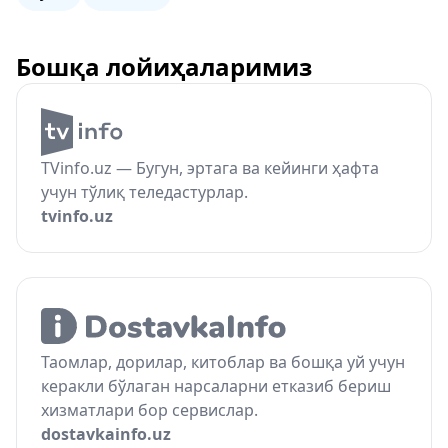
Бошқа лойиҳаларимиз
TVinfo.uz — Бугун, эртага ва кейинги ҳафта
учун тўлиқ теледастурлар.
tvinfo.uz
Таомлар, дорилар, китоблар ва бошқа уй учун
керакли бўлаган нарсаларни етказиб бериш
хизматлари бор сервислар.
dostavkainfo.uz