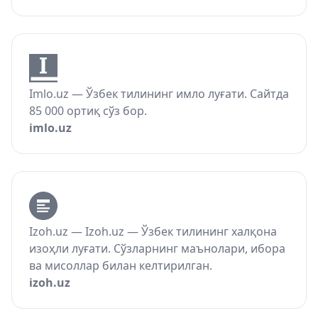
Imlo.uz — Ўзбек тилининг имло луғати. Сайтда
85 000 ортиқ сўз бор.
imlo.uz
Izoh.uz — Izoh.uz — Ўзбек тилининг халқона
изоҳли луғати. Сўзларнинг маънолари, ибора
ва мисоллар билан келтирилган.
izoh.uz