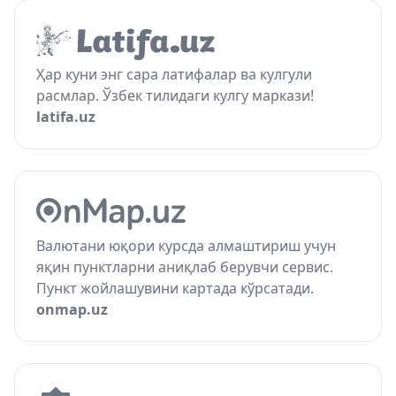
Ҳар куни энг сара латифалар ва кулгули
расмлар. Ўзбек тилидаги кулгу маркази!
latifa.uz
Валютани юқори курсда алмаштириш учун
яқин пунктларни аниқлаб берувчи сервис.
Пункт жойлашувини картада кўрсатади.
onmap.uz