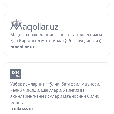
Мақол ва нақлларнинг энг катта коллекцияси.
Ҳар бир мақол учта тилда (ўзбек, рус, инглиз).
maqollar.uz
Ўзбек исмларнинг тўлиқ, батафсил маъноси,
келиб чиқиши, шакллари. Ўзингиз ва
яқинларингизни исмлари маъносини билиб
олинг.
ismlar.com