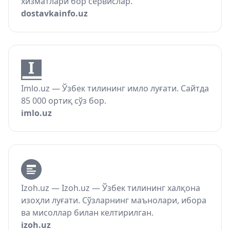
хизматлари бор сервислар.
dostavkainfo.uz
Imlo.uz — Ўзбек тилининг имло луғати. Сайтда
85 000 ортиқ сўз бор.
imlo.uz
Izoh.uz — Izoh.uz — Ўзбек тилининг халқона
изоҳли луғати. Сўзларнинг маънолари, ибора
ва мисоллар билан келтирилган.
izoh.uz