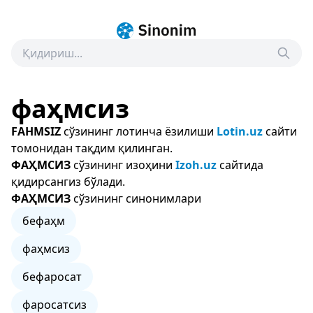
фаҳмсиз
FAHMSIZ
сўзининг лотинча ёзилиши
Lotin.uz
сайти
томонидан тақдим қилинган.
ФАҲМСИЗ
сўзининг изоҳини
Izoh.uz
сайтида
қидирсангиз бўлади.
ФАҲМСИЗ
сўзининг синонимлари
бефаҳм
фаҳмсиз
бефаросат
фаросатсиз