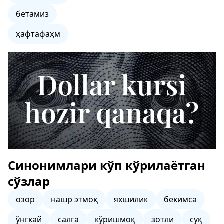
бетамиз
ҳафтафаҳм
Синонимлари кўп кўрилаётган
сўзлар
озор
нашр этмоқ
яхшилик
бекимса
ўнгкай
салга
кўришмоқ
зотли
суқ