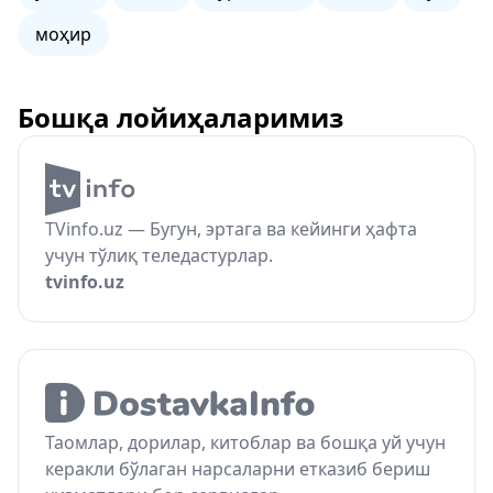
моҳир
Бошқа лойиҳаларимиз
TVinfo.uz — Бугун, эртага ва кейинги ҳафта
учун тўлиқ теледастурлар.
tvinfo.uz
Таомлар, дорилар, китоблар ва бошқа уй учун
керакли бўлаган нарсаларни етказиб бериш