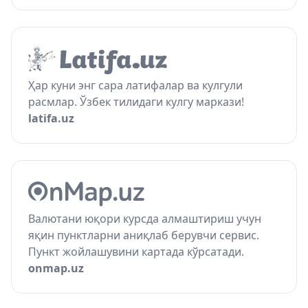
Ҳар куни энг сара латифалар ва кулгули
расмлар. Ўзбек тилидаги кулгу маркази!
latifa.uz
Валютани юқори курсда алмаштириш учун
яқин пунктларни аниқлаб берувчи сервис.
Пункт жойлашувини картада кўрсатади.
onmap.uz