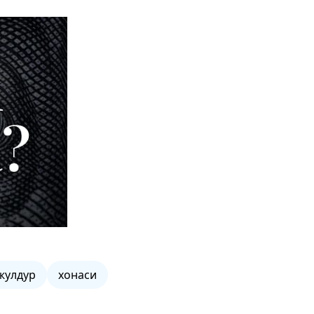
жулдур
хонаси