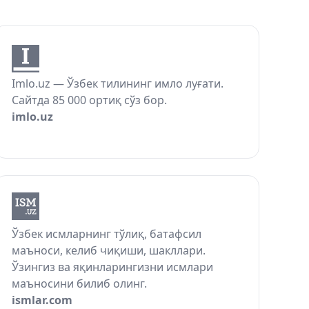
Imlo.uz — Ўзбек тилининг имло луғати.
Сайтда 85 000 ортиқ сўз бор.
imlo.uz
Ўзбек исмларнинг тўлиқ, батафсил
маъноси, келиб чиқиши, шакллари.
Ўзингиз ва яқинларингизни исмлари
маъносини билиб олинг.
ismlar.com