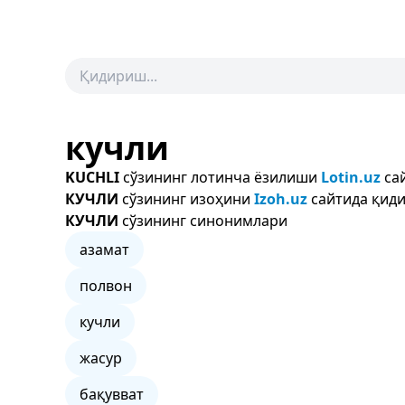
кучли
KUCHLI
сўзининг лотинча ёзилиши
Lotin.uz
сай
КУЧЛИ
сўзининг изоҳини
Izoh.uz
сайтида қиди
КУЧЛИ
сўзининг синонимлари
азамат
полвон
кучли
жасур
бақувват