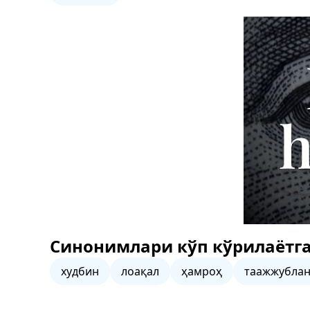
Синонимлари кўп кўрилаётга
худбин
лоақал
ҳамроҳ
таажжубла