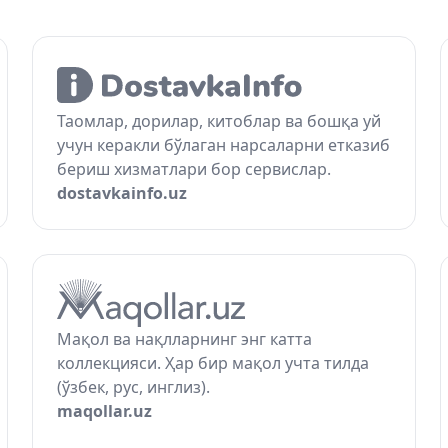
Таомлар, дорилар, китоблар ва бошқа уй
учун керакли бўлаган нарсаларни етказиб
бериш хизматлари бор сервислар.
dostavkainfo.uz
Мақол ва нақлларнинг энг катта
коллекцияси. Ҳар бир мақол учта тилда
(ўзбек, рус, инглиз).
maqollar.uz