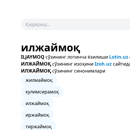
илжаймоқ
ILJAYMOQ
сўзининг лотинча ёзилиши
Lotin.uz
ИЛЖАЙМОҚ
сўзининг изоҳини
Izoh.uz
сайтида
ИЛЖАЙМОҚ
сўзининг синонимлари
жилмаймоқ
кулимсирамоқ
илжаймоқ
иржаймоқ
тиржаймоқ