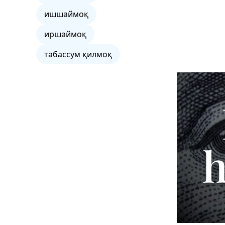
ишшаймоқ
иршаймоқ
табассум қилмоқ