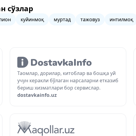
н сўзлар
пион
куйинмоқ
муртад
тажовуз
интилмоқ
Таомлар, дорилар, китоблар ва бошқа уй
учун керакли бўлаган нарсаларни етказиб
бериш хизматлари бор сервислар.
dostavkainfo.uz