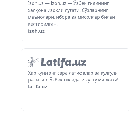
Izoh.uz — Izoh.uz — Ўзбек тилининг
халқона изоҳли луғати. Сўзларнинг
маънолари, ибора ва мисоллар билан
келтирилган.
izoh.uz
Ҳар куни энг сара латифалар ва кулгули
расмлар. Ўзбек тилидаги кулгу маркази!
latifa.uz