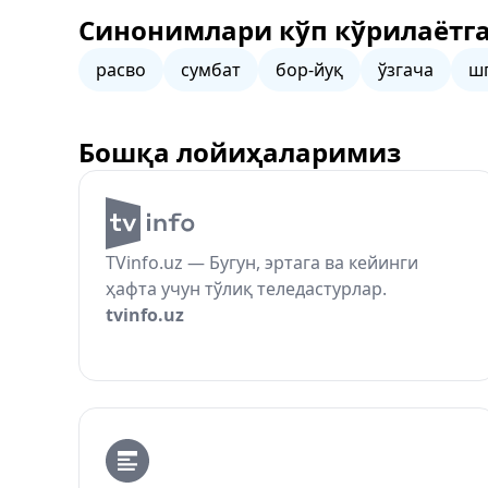
Синонимлари кўп кўрилаётга
расво
сумбат
бор-йуқ
ўзгача
ш
Бошқа лойиҳаларимиз
TVinfo.uz — Бугун, эртага ва кейинги
ҳафта учун тўлиқ теледастурлар.
tvinfo.uz