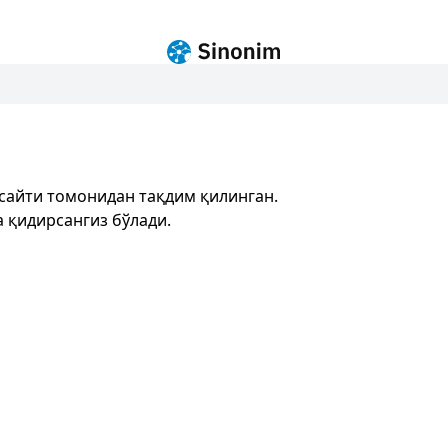
сайти томонидан тақдим қилинган.
 қидирсангиз бўлади.