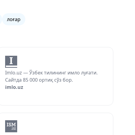
лоғар
Imlo.uz — Ўзбек тилининг имло луғати.
Сайтда 85 000 ортиқ сўз бор.
imlo.uz