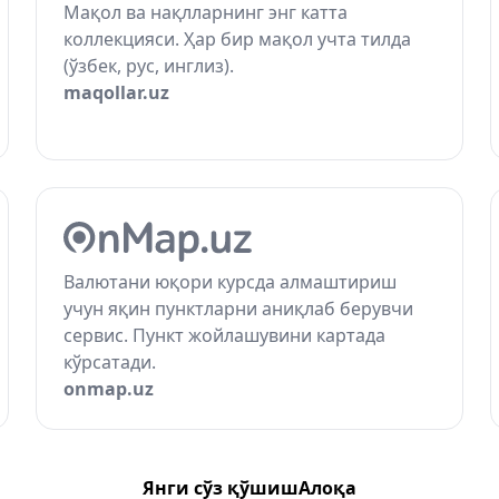
Мақол ва нақлларнинг энг катта
коллекцияси. Ҳар бир мақол учта тилда
(ўзбек, рус, инглиз).
maqollar.uz
Валютани юқори курсда алмаштириш
учун яқин пунктларни аниқлаб берувчи
сервис. Пункт жойлашувини картада
кўрсатади.
onmap.uz
Янги сўз қўшиш
Алоқа