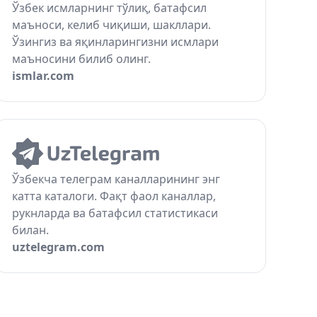
Ўзбек исмларнинг тўлиқ, батафсил
маъноси, келиб чиқиши, шакллари.
Ўзингиз ва яқинларингизни исмлари
маъносини билиб олинг.
ismlar.com
Ўзбекча телеграм каналларининг энг
катта каталоги. Фақт фаол каналлар,
рукнларда ва батафсил статистикаси
билан.
uztelegram.com