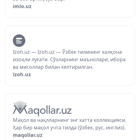
imlo.uz
Izoh.uz — Izoh.uz — Ўзбек тилининг халқона
изоҳли луғати. Сўзларнинг маънолари, ибора
ва мисоллар билан келтирилган.
izoh.uz
Мақол ва нақлларнинг энг катта коллекцияси.
Ҳар бир мақол учта тилда (ўзбек, рус, инглиз).
maqollar.uz