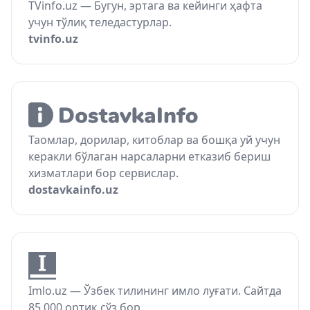
TVinfo.uz — Бугун, эртага ва кейинги ҳафта
учун тўлиқ теледастурлар.
tvinfo.uz
Таомлар, дорилар, китоблар ва бошқа уй учун
керакли бўлаган нарсаларни етказиб бериш
хизматлари бор сервислар.
dostavkainfo.uz
Imlo.uz — Ўзбек тилининг имло луғати. Сайтда
85 000 ортиқ сўз бор.