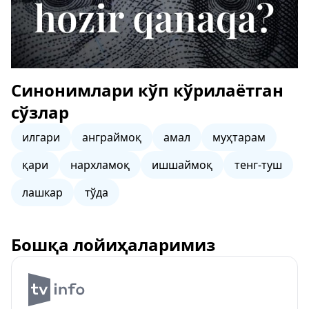
Синонимлари кўп кўрилаётган
сўзлар
илгари
анграймоқ
амал
муҳтарам
қари
нархламоқ
ишшаймоқ
тенг-туш
лашкар
тўда
Бошқа лойиҳаларимиз