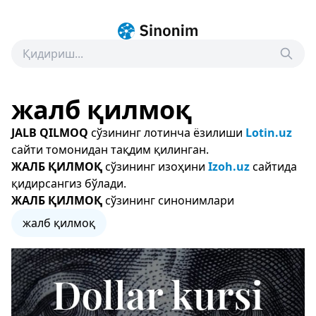
жалб қилмоқ
JALB QILMOQ
сўзининг лотинча ёзилиши
Lotin.uz
сайти томонидан тақдим қилинган.
ЖАЛБ ҚИЛМОҚ
сўзининг изоҳини
Izoh.uz
сайтида
қидирсангиз бўлади.
ЖАЛБ ҚИЛМОҚ
сўзининг синонимлари
жалб қилмоқ