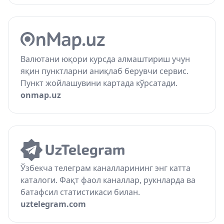
Валютани юқори курсда алмаштириш учун
яқин пунктларни аниқлаб берувчи сервис.
Пункт жойлашувини картада кўрсатади.
onmap.uz
Ўзбекча телеграм каналларининг энг катта
каталоги. Фақт фаол каналлар, рукнларда ва
батафсил статистикаси билан.
uztelegram.com