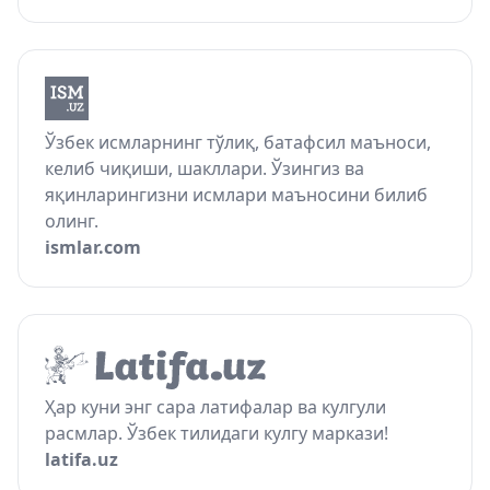
Ўзбек исмларнинг тўлиқ, батафсил маъноси,
келиб чиқиши, шакллари. Ўзингиз ва
яқинларингизни исмлари маъносини билиб
олинг.
ismlar.com
Ҳар куни энг сара латифалар ва кулгули
расмлар. Ўзбек тилидаги кулгу маркази!
latifa.uz