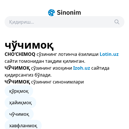
чўчимоқ
CHO‘CHIMOQ
сўзининг лотинча ёзилиши
Lotin.uz
сайти томонидан тақдим қилинган.
ЧЎЧИМОҚ
сўзининг изоҳини
Izoh.uz
сайтида
қидирсангиз бўлади.
ЧЎЧИМОҚ
сўзининг синонимлари
қўрқмоқ
ҳайиқмоқ
чўчимоқ
хавфланмоқ