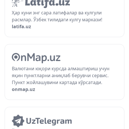
Ҳар куни энг сара латифалар ва кулгули
расмлар. Ўзбек тилидаги кулгу маркази!
latifa.uz
Валютани юқори курсда алмаштириш учун
яқин пунктларни аниқлаб берувчи сервис.
Пункт жойлашувини картада кўрсатади.
onmap.uz