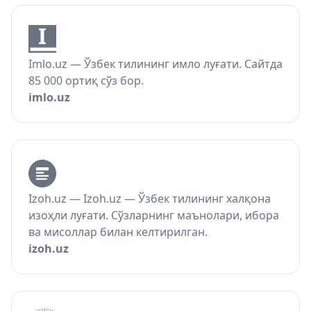
Imlo.uz — Ўзбек тилининг имло луғати. Сайтда
85 000 ортиқ сўз бор.
imlo.uz
Izoh.uz — Izoh.uz — Ўзбек тилининг халқона
изоҳли луғати. Сўзларнинг маънолари, ибора
ва мисоллар билан келтирилган.
izoh.uz