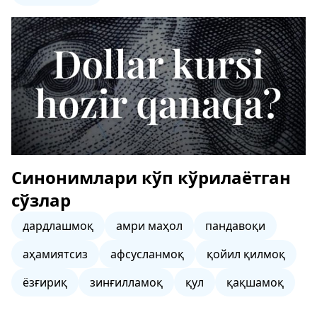
Синонимлари кўп кўрилаётган
сўзлар
дардлашмоқ
амри маҳол
пандавоқи
аҳамиятсиз
афсусланмоқ
қойил қилмоқ
ёзғириқ
зинғилламоқ
қул
қақшамоқ