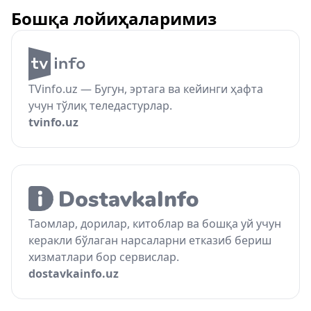
Бошқа лойиҳаларимиз
TVinfo.uz — Бугун, эртага ва кейинги ҳафта
учун тўлиқ теледастурлар.
tvinfo.uz
Таомлар, дорилар, китоблар ва бошқа уй учун
керакли бўлаган нарсаларни етказиб бериш
хизматлари бор сервислар.
dostavkainfo.uz