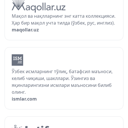
Мақол ва нақлларнинг энг катта коллекцияси.
Ҳар бир мақол учта тилда (ўзбек, рус, инглиз).
maqollar.uz
Ўзбек исмларнинг тўлиқ, батафсил маъноси,
келиб чиқиши, шакллари. Ўзингиз ва
яқинларингизни исмлари маъносини билиб
олинг.
ismlar.com