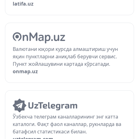
latifa.uz
Валютани юқори курсда алмаштириш учун
яқин пунктларни аниқлаб берувчи сервис.
Пункт жойлашувини картада кўрсатади.
onmap.uz
Ўзбекча телеграм каналларининг энг катта
каталоги. Фақт фаол каналлар, рукнларда ва
батафсил статистикаси билан.