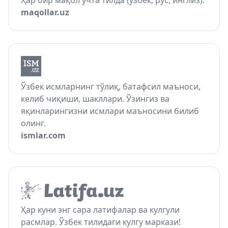
Ҳар бир мақол учта тилда (ўзбек, рус, инглиз).
maqollar.uz
Ўзбек исмларнинг тўлиқ, батафсил маъноси,
келиб чиқиши, шакллари. Ўзингиз ва
яқинларингизни исмлари маъносини билиб
олинг.
ismlar.com
Ҳар куни энг сара латифалар ва кулгули
расмлар. Ўзбек тилидаги кулгу маркази!