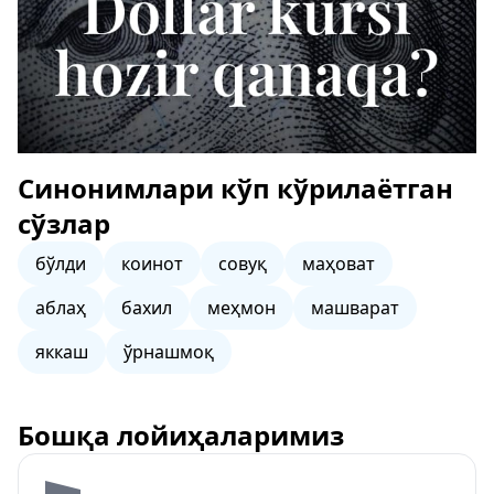
Синонимлари кўп кўрилаётган
сўзлар
бўлди
коинот
совуқ
маҳоват
аблаҳ
бахил
меҳмон
машварат
яккаш
ўрнашмоқ
Бошқа лойиҳаларимиз