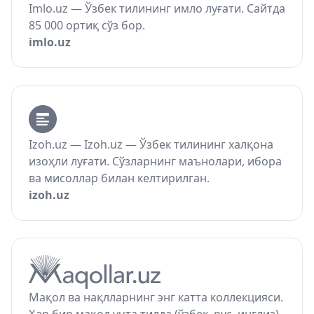
Imlo.uz — Ўзбек тилининг имло луғати. Сайтда
85 000 ортиқ сўз бор.
imlo.uz
Izoh.uz — Izoh.uz — Ўзбек тилининг халқона
изоҳли луғати. Сўзларнинг маънолари, ибора
ва мисоллар билан келтирилган.
izoh.uz
Мақол ва нақлларнинг энг катта коллекцияси.