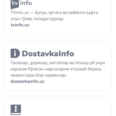
TVinfo.uz — Бугун, эртага ва кейинги ҳафта
учун тўлиқ теледастурлар.
tvinfo.uz
Таомлар, дорилар, китоблар ва бошқа уй учун
керакли бўлаган нарсаларни етказиб бериш
хизматлари бор сервислар.
dostavkainfo.uz