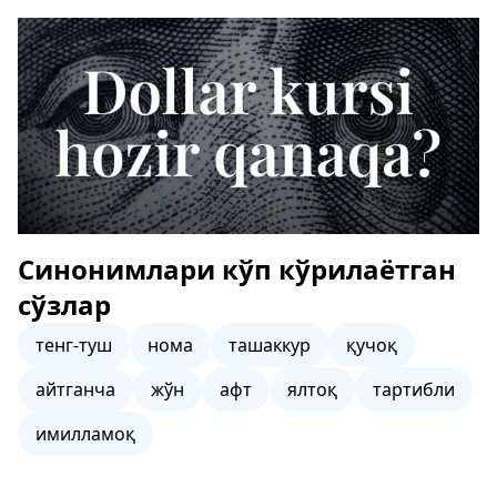
Синонимлари кўп кўрилаётган
сўзлар
тенг-туш
нома
ташаккур
қучоқ
айтганча
жўн
афт
ялтоқ
тартибли
имилламоқ