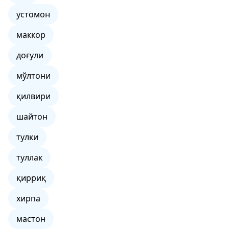
устомон
маккор
доғули
мўлтони
қилвири
шайтон
тулки
туллак
қирриқ
хирпа
мастон