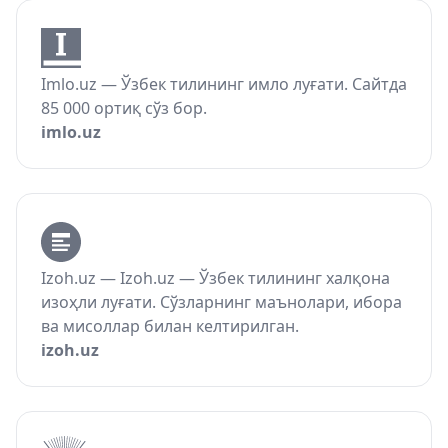
Imlo.uz — Ўзбек тилининг имло луғати. Сайтда
85 000 ортиқ сўз бор.
imlo.uz
Izoh.uz — Izoh.uz — Ўзбек тилининг халқона
изоҳли луғати. Сўзларнинг маънолари, ибора
ва мисоллар билан келтирилган.
izoh.uz