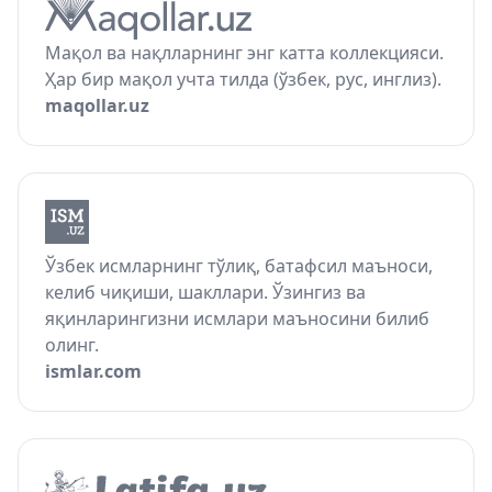
Мақол ва нақлларнинг энг катта коллекцияси.
Ҳар бир мақол учта тилда (ўзбек, рус, инглиз).
maqollar.uz
Ўзбек исмларнинг тўлиқ, батафсил маъноси,
келиб чиқиши, шакллари. Ўзингиз ва
яқинларингизни исмлари маъносини билиб
олинг.
ismlar.com