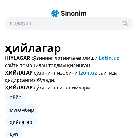
ҳийлагар
HIYLAGAR
сўзининг лотинча ёзилиши
Lotin.uz
сайти томонидан тақдим қилинган.
ҲИЙЛАГАР
сўзининг изоҳини
Izoh.uz
сайтида
қидирсангиз бўлади.
ҲИЙЛАГАР
сўзининг синонимлари
айёр
муғомбир
ҳийлагар
қув