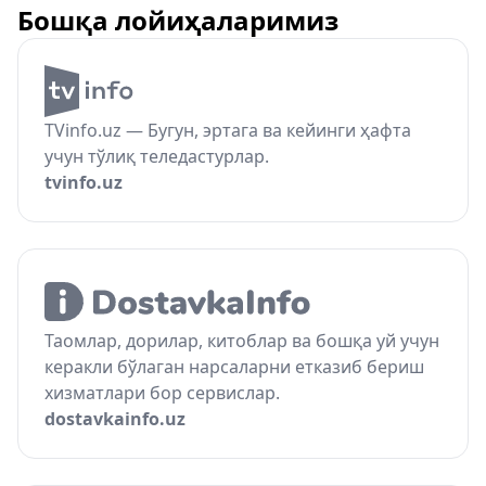
Бошқа лойиҳаларимиз
TVinfo.uz — Бугун, эртага ва кейинги ҳафта
учун тўлиқ теледастурлар.
tvinfo.uz
Таомлар, дорилар, китоблар ва бошқа уй учун
керакли бўлаган нарсаларни етказиб бериш
хизматлари бор сервислар.
dostavkainfo.uz