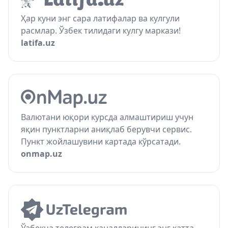
Ҳар куни энг сара латифалар ва кулгули
расмлар. Ўзбек тилидаги кулгу маркази!
latifa.uz
Валютани юқори курсда алмаштириш учун
яқин пунктларни аниқлаб берувчи сервис.
Пункт жойлашувини картада кўрсатади.
onmap.uz