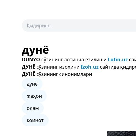
дунё
DUNYO
сўзининг лотинча ёзилиши
Lotin.uz
сай
ДУНЁ
сўзининг изоҳини
Izoh.uz
сайтида қидирс
ДУНЁ
сўзининг синонимлари
дунё
жаҳон
олам
коинот