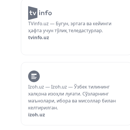
TVinfo.uz — Бугун, эртага ва кейинги
ҳафта учун тўлиқ теледастурлар.
tvinfo.uz
Izoh.uz — Izoh.uz — Ўзбек тилининг
халқона изоҳли луғати. Сўзларнинг
маънолари, ибора ва мисоллар билан
келтирилган.
izoh.uz