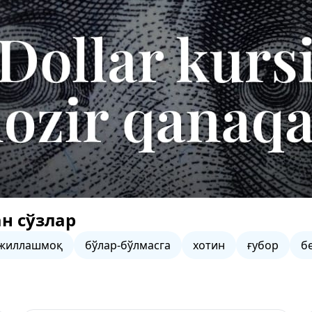
н сўзлар
жиллашмоқ
бўлар-бўлмасга
хотин
ғубор
б