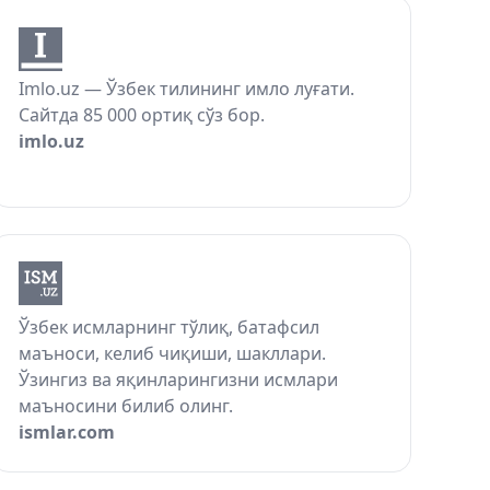
Imlo.uz — Ўзбек тилининг имло луғати.
Сайтда 85 000 ортиқ сўз бор.
imlo.uz
Ўзбек исмларнинг тўлиқ, батафсил
маъноси, келиб чиқиши, шакллари.
Ўзингиз ва яқинларингизни исмлари
маъносини билиб олинг.
ismlar.com