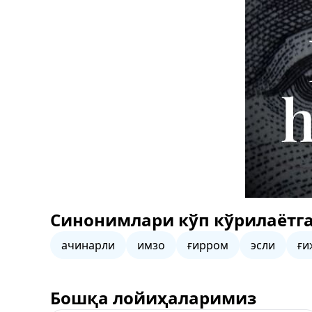
Синонимлари кўп кўрилаётга
ачинарли
имзо
ғирром
эсли
ғи
Бошқа лойиҳаларимиз