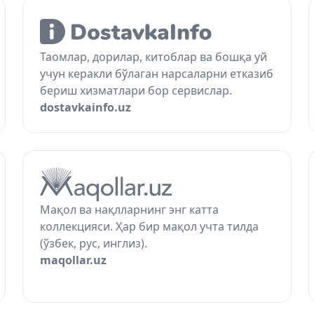
Таомлар, дорилар, китоблар ва бошқа уй
учун керакли бўлаган нарсаларни етказиб
бериш хизматлари бор сервислар.
dostavkainfo.uz
Мақол ва нақлларнинг энг катта
коллекцияси. Ҳар бир мақол учта тилда
(ўзбек, рус, инглиз).
maqollar.uz