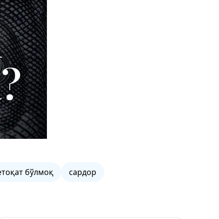
етоқат бўлмоқ
сардор