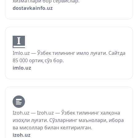
хизматлари бор сервислар.
dostavkainfo.uz
Imlo.uz — Ўзбек тилининг имло луғати. Сайтда
85 000 ортиқ сўз бор.
imlo.uz
Izoh.uz — Izoh.uz — Ўзбек тилининг халқона
изоҳли луғати. Сўзларнинг маънолари, ибора
ва мисоллар билан келтирилган.
izoh.uz