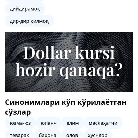
дийдирамоқ
дир-дир қилмоқ
Синонимлари кўп кўрилаётган
сўзлар
юзма-юз
юпанч
елим
маслаҳатчи
теварак
баҳона
олов
ҳусндор