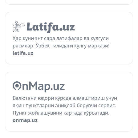
Ҳар куни энг сара латифалар ва кулгули
расмлар. Ўзбек тилидаги кулгу маркази!
latifa.uz
Валютани юқори курсда алмаштириш учун
яқин пунктларни аниқлаб берувчи сервис.
Пункт жойлашувини картада кўрсатади.
onmap.uz