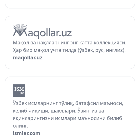
Мақол ва нақлларнинг энг катта коллекцияси.
Ҳар бир мақол учта тилда (ўзбек, рус, инглиз).
maqollar.uz
Ўзбек исмларнинг тўлиқ, батафсил маъноси,
келиб чиқиши, шакллари. Ўзингиз ва
яқинларингизни исмлари маъносини билиб
олинг.
ismlar.com