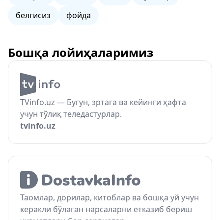
белгисиз
фойда
Бошқа лойиҳаларимиз
TVinfo.uz — Бугун, эртага ва кейинги ҳафта
учун тўлиқ теледастурлар.
tvinfo.uz
Таомлар, дорилар, китоблар ва бошқа уй учун
керакли бўлаган нарсаларни етказиб бериш