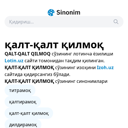
қалт-қалт қилмоқ
QALT-QALT QILMOQ
сўзининг лотинча ёзилиши
Lotin.uz
сайти томонидан тақдим қилинган.
ҚАЛТ-ҚАЛТ ҚИЛМОҚ
сўзининг изоҳини
Izoh.uz
сайтида қидирсангиз бўлади.
ҚАЛТ-ҚАЛТ ҚИЛМОҚ
сўзининг синонимлари
титрамоқ
қалтирамоқ
қалт-қалт қилмоқ
дилдирамоқ