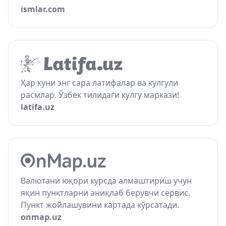
ismlar.com
Ҳар куни энг сара латифалар ва кулгули
расмлар. Ўзбек тилидаги кулгу маркази!
latifa.uz
Валютани юқори курсда алмаштириш учун
яқин пунктларни аниқлаб берувчи сервис.
Пункт жойлашувини картада кўрсатади.
onmap.uz