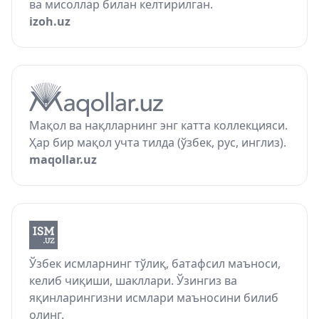
ва мисоллар билан келтирилган.
izoh.uz
Мақол ва нақлларнинг энг катта коллекцияси.
Ҳар бир мақол учта тилда (ўзбек, рус, инглиз).
maqollar.uz
Ўзбек исмларнинг тўлиқ, батафсил маъноси,
келиб чиқиши, шакллари. Ўзингиз ва
яқинларингизни исмлари маъносини билиб
олинг.