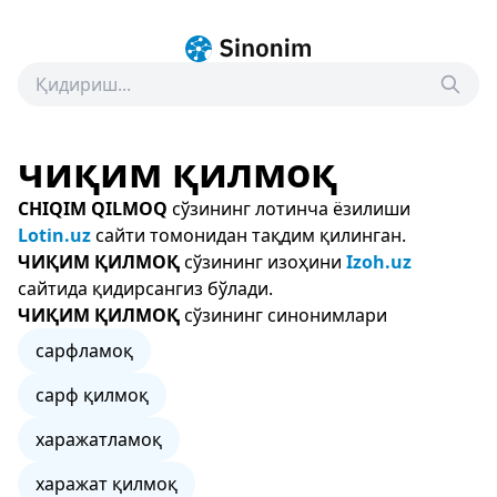
чиқим қилмоқ
CHIQIM QILMOQ
сўзининг лотинча ёзилиши
Lotin.uz
сайти томонидан тақдим қилинган.
ЧИҚИМ ҚИЛМОҚ
сўзининг изоҳини
Izoh.uz
сайтида қидирсангиз бўлади.
ЧИҚИМ ҚИЛМОҚ
сўзининг синонимлари
сарфламоқ
сарф қилмоқ
харажатламоқ
харажат қилмоқ