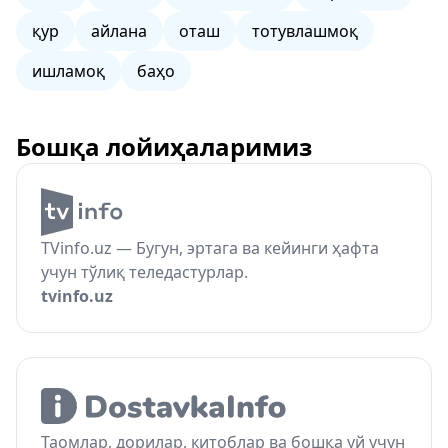
қур
айлана
оташ
тотувлашмоқ
ишламоқ
баҳо
Бошқа лойиҳаларимиз
TVinfo.uz — Бугун, эртага ва кейинги ҳафта
учун тўлиқ теледастурлар.
tvinfo.uz
Таомлар, дорилар, китоблар ва бошқа уй учун