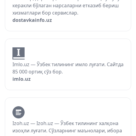
керакли бўлаган нарсаларни етказиб бериш
хизматлари бор сервислар.
dostavkainfo.uz
Imlo.uz — Ўзбек тилининг имло луғати. Сайтда
85 000 ортиқ сўз бор.
imlo.uz
Izoh.uz — Izoh.uz — Ўзбек тилининг халқона
изоҳли луғати. Сўзларнинг маънолари, ибора