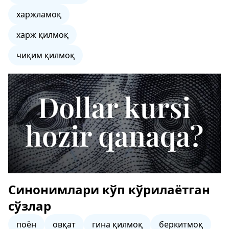
харжламоқ
харж қилмоқ
чиқим қилмоқ
Синонимлари кўп кўрилаётган
сўзлар
поён
овқат
гина қилмоқ
беркитмоқ