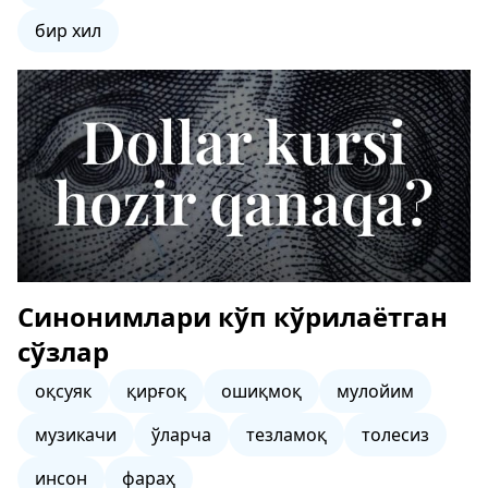
бир хил
Синонимлари кўп кўрилаётган
сўзлар
оқсуяк
қирғоқ
ошиқмоқ
мулойим
музикачи
ўларча
тезламоқ
толесиз
инсон
фараҳ