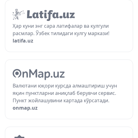
Ҳар куни энг сара латифалар ва кулгули
расмлар. Ўзбек тилидаги кулгу маркази!
latifa.uz
Валютани юқори курсда алмаштириш учун
яқин пунктларни аниқлаб берувчи сервис.
Пункт жойлашувини картада кўрсатади.
onmap.uz