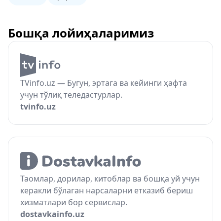
Бошқа лойиҳаларимиз
TVinfo.uz — Бугун, эртага ва кейинги ҳафта
учун тўлиқ теледастурлар.
tvinfo.uz
Таомлар, дорилар, китоблар ва бошқа уй учун
керакли бўлаган нарсаларни етказиб бериш
хизматлари бор сервислар.
dostavkainfo.uz