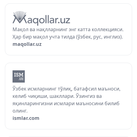
Мақол ва нақлларнинг энг катта коллекцияси.
Ҳар бир мақол учта тилда (ўзбек, рус, инглиз).
maqollar.uz
Ўзбек исмларнинг тўлиқ, батафсил маъноси,
келиб чиқиши, шакллари. Ўзингиз ва
яқинларингизни исмлари маъносини билиб
олинг.
ismlar.com