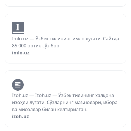
Imlo.uz — Ўзбек тилининг имло луғати. Сайтда
85 000 ортиқ сўз бор.
imlo.uz
Izoh.uz — Izoh.uz — Ўзбек тилининг халқона
изоҳли луғати. Сўзларнинг маънолари, ибора
ва мисоллар билан келтирилган.
izoh.uz