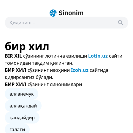
бир хил
BIR XIL
сўзининг лотинча ёзилиши
Lotin.uz
сайти
томонидан тақдим қилинган.
БИР ХИЛ
сўзининг изоҳини
Izoh.uz
сайтида
қидирсангиз бўлади.
БИР ХИЛ
сўзининг синонимлари
алланечук
аллақандай
қандайдир
ғалати