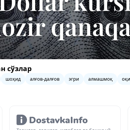
н сўзлар
шоҳид
алғов-далғов
эгри
алмашмоқ
оқ