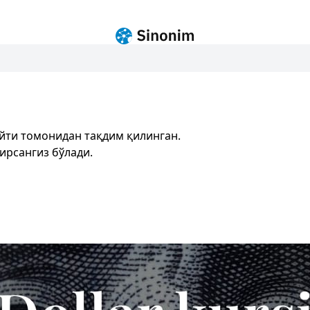
йти томонидан тақдим қилинган.
ирсангиз бўлади.