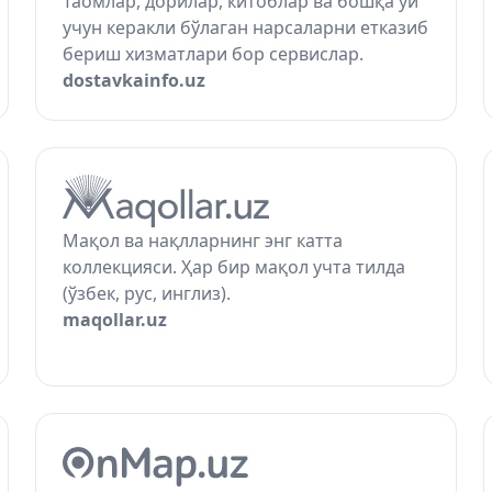
Таомлар, дорилар, китоблар ва бошқа уй
учун керакли бўлаган нарсаларни етказиб
бериш хизматлари бор сервислар.
dostavkainfo.uz
Мақол ва нақлларнинг энг катта
коллекцияси. Ҳар бир мақол учта тилда
(ўзбек, рус, инглиз).
maqollar.uz