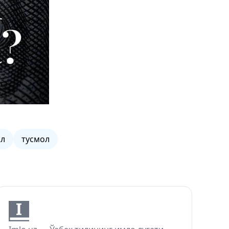
ил
тусмол