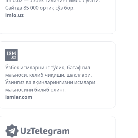
Imlo.uz — Ўзбек тилининг имло луғати.
Сайтда 85 000 ортиқ сўз бор.
imlo.uz
Ўзбек исмларнинг тўлиқ, батафсил
маъноси, келиб чиқиши, шакллари.
Ўзингиз ва яқинларингизни исмлари
маъносини билиб олинг.
ismlar.com