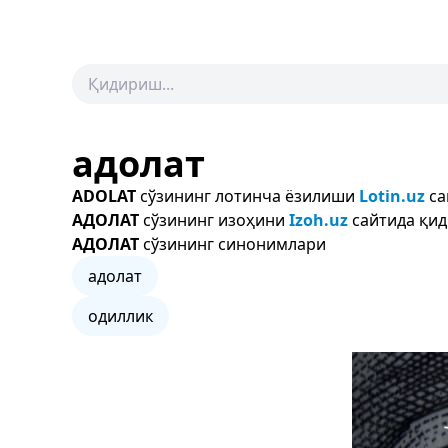
адолат
ADOLAT
сўзининг лотинча ёзилиши
Lotin.uz
са
АДОЛАТ
сўзининг изоҳини
Izoh.uz
сайтида қид
АДОЛАТ
сўзининг синонимлари
адолат
одиллик