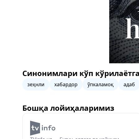
Синонимлари кўп кўрилаётга
зеҳнли
хабардор
ўпкаламоқ
адаб
Бошқа лойиҳаларимиз