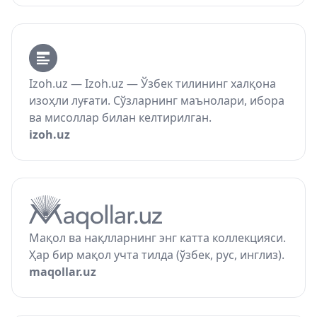
Izoh.uz — Izoh.uz — Ўзбек тилининг халқона
изоҳли луғати. Сўзларнинг маънолари, ибора
ва мисоллар билан келтирилган.
izoh.uz
Мақол ва нақлларнинг энг катта коллекцияси.
Ҳар бир мақол учта тилда (ўзбек, рус, инглиз).
maqollar.uz