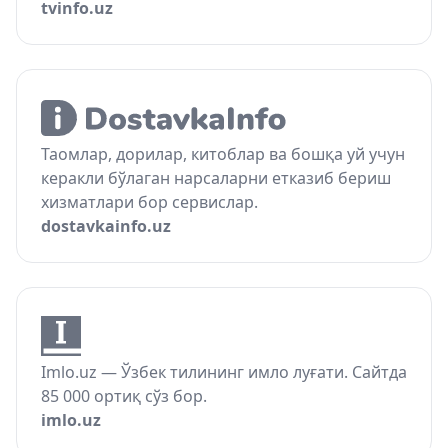
tvinfo.uz
Таомлар, дорилар, китоблар ва бошқа уй учун
керакли бўлаган нарсаларни етказиб бериш
хизматлари бор сервислар.
dostavkainfo.uz
Imlo.uz — Ўзбек тилининг имло луғати. Сайтда
85 000 ортиқ сўз бор.
imlo.uz