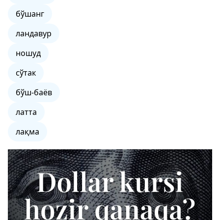
бўшанг
ландавур
ношуд
сўтак
бўш-баёв
латта
лақма