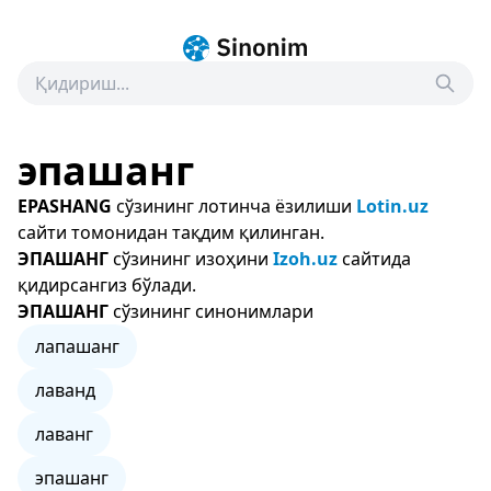
эпашанг
EPASHANG
сўзининг лотинча ёзилиши
Lotin.uz
сайти томонидан тақдим қилинган.
ЭПАШАНГ
сўзининг изоҳини
Izoh.uz
сайтида
қидирсангиз бўлади.
ЭПАШАНГ
сўзининг синонимлари
лапашанг
лаванд
лаванг
эпашанг