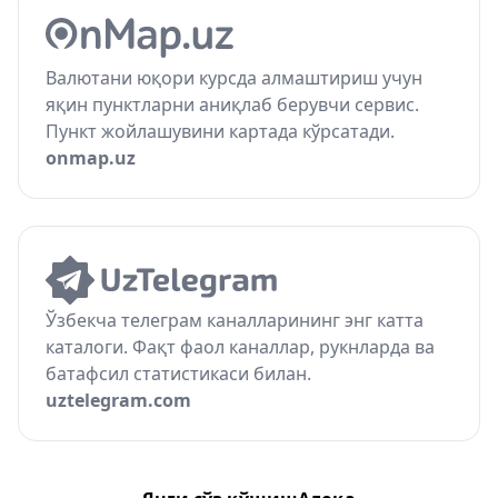
Валютани юқори курсда алмаштириш учун
яқин пунктларни аниқлаб берувчи сервис.
Пункт жойлашувини картада кўрсатади.
onmap.uz
Ўзбекча телеграм каналларининг энг катта
каталоги. Фақт фаол каналлар, рукнларда ва
батафсил статистикаси билан.
uztelegram.com