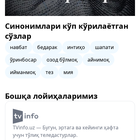
Синонимлари кўп кўрилаётган
сўзлар
навбат
бедарак
интиҳо
шапати
ўринбосар
озод бўлмоқ
айнимоқ
ийманмоқ
тез
мия
Бошқа лойиҳаларимиз
TVinfo.uz — Бугун, эртага ва кейинги ҳафта
учун тўлиқ теледастурлар.