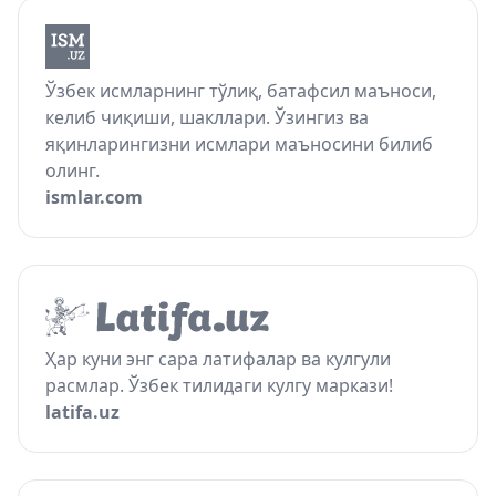
Ўзбек исмларнинг тўлиқ, батафсил маъноси,
келиб чиқиши, шакллари. Ўзингиз ва
яқинларингизни исмлари маъносини билиб
олинг.
ismlar.com
Ҳар куни энг сара латифалар ва кулгули
расмлар. Ўзбек тилидаги кулгу маркази!
latifa.uz