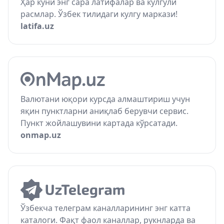
Ҳар куни энг сара латифалар ва кулгули
расмлар. Ўзбек тилидаги кулгу маркази!
latifa.uz
Валютани юқори курсда алмаштириш учун
яқин пунктларни аниқлаб берувчи сервис.
Пункт жойлашувини картада кўрсатади.
onmap.uz
Ўзбекча телеграм каналларининг энг катта
каталоги. Фақт фаол каналлар, рукнларда ва