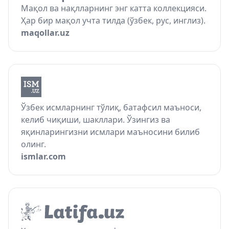
Мақол ва нақлларнинг энг катта коллекцияси.
Ҳар бир мақол учта тилда (ўзбек, рус, инглиз).
maqollar.uz
Ўзбек исмларнинг тўлиқ, батафсил маъноси,
келиб чиқиши, шакллари. Ўзингиз ва
яқинларингизни исмлари маъносини билиб
олинг.
ismlar.com