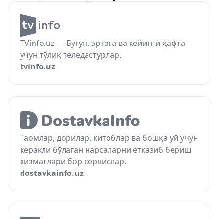
TVinfo.uz — Бугун, эртага ва кейинги ҳафта
учун тўлиқ теледастурлар.
tvinfo.uz
Таомлар, дорилар, китоблар ва бошқа уй учун
керакли бўлаган нарсаларни етказиб бериш
хизматлари бор сервислар.
dostavkainfo.uz