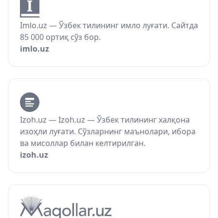
Imlo.uz — Ўзбек тилининг имло луғати. Сайтда
85 000 ортиқ сўз бор.
imlo.uz
Izoh.uz — Izoh.uz — Ўзбек тилининг халқона
изоҳли луғати. Сўзларнинг маънолари, ибора
ва мисоллар билан келтирилган.
izoh.uz