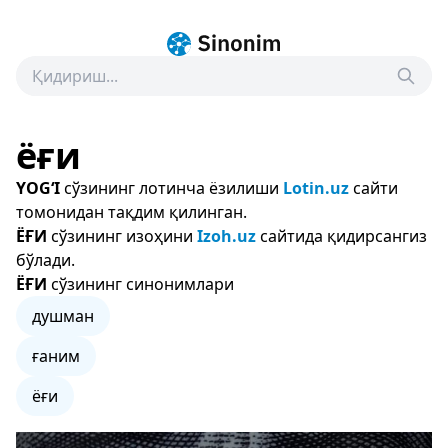
ёғи
YOG‘I
сўзининг лотинча ёзилиши
Lotin.uz
сайти
томонидан тақдим қилинган.
ЁҒИ
сўзининг изоҳини
Izoh.uz
сайтида қидирсангиз
бўлади.
ЁҒИ
сўзининг синонимлари
душман
ғаним
ёғи