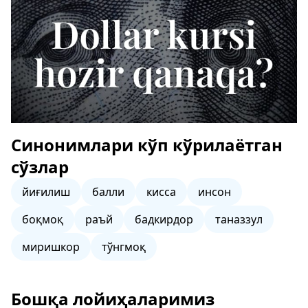
Синонимлари кўп кўрилаётган
сўзлар
йиғилиш
балли
кисса
инсон
боқмоқ
раъй
бадкирдор
таназзул
миришкор
тўнгмоқ
Бошқа лойиҳаларимиз