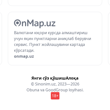
Валютани юқори курсда алмаштириш
учун яқин пунктларни аниқлаб берувчи
сервис. Пункт жойлашувини картада
кўрсатади.
onmap.uz
Янги сўз қўшиш
Алоқа
© Sinonim.uz, 2023—2026
Obuna
va
GoodGroup
loyihasi.
18+