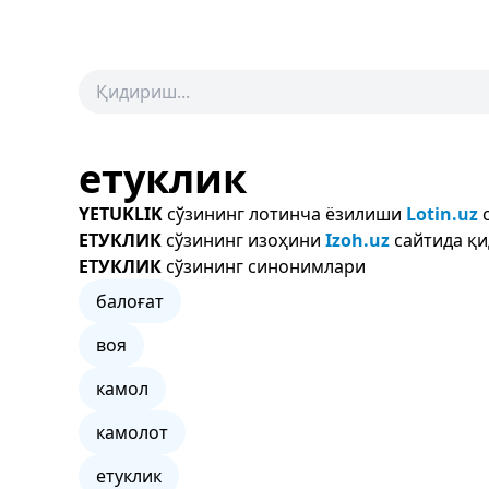
етуклик
YETUKLIK
сўзининг лотинча ёзилиши
Lotin.uz
с
ЕТУКЛИК
сўзининг изоҳини
Izoh.uz
сайтида қи
ЕТУКЛИК
сўзининг синонимлари
балоғат
воя
камол
камолот
етуклик