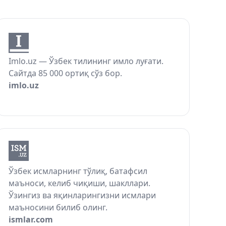
Imlo.uz — Ўзбек тилининг имло луғати.
Сайтда 85 000 ортиқ сўз бор.
imlo.uz
Ўзбек исмларнинг тўлиқ, батафсил
маъноси, келиб чиқиши, шакллари.
Ўзингиз ва яқинларингизни исмлари
маъносини билиб олинг.
ismlar.com