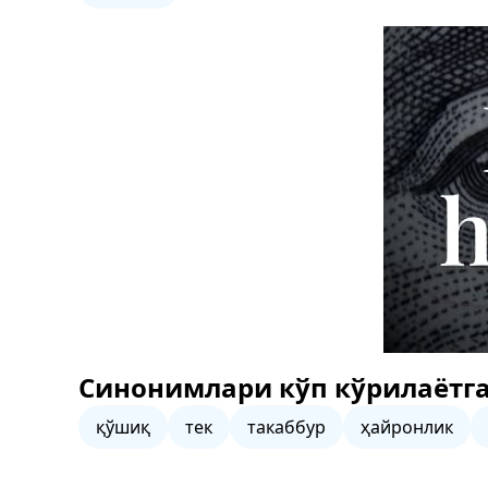
Синонимлари кўп кўрилаётга
қўшиқ
тек
такаббур
ҳайронлик