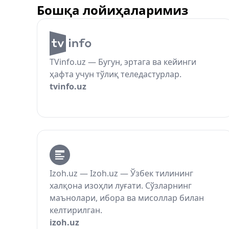
Бошқа лойиҳаларимиз
TVinfo.uz — Бугун, эртага ва кейинги
ҳафта учун тўлиқ теледастурлар.
tvinfo.uz
Izoh.uz — Izoh.uz — Ўзбек тилининг
халқона изоҳли луғати. Сўзларнинг
маънолари, ибора ва мисоллар билан
келтирилган.
izoh.uz