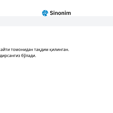
айти томонидан тақдим қилинган.
дирсангиз бўлади.