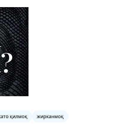
хато қилмоқ
жирканмоқ