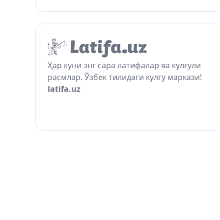
Ҳар куни энг сара латифалар ва кулгули
расмлар. Ўзбек тилидаги кулгу маркази!
latifa.uz