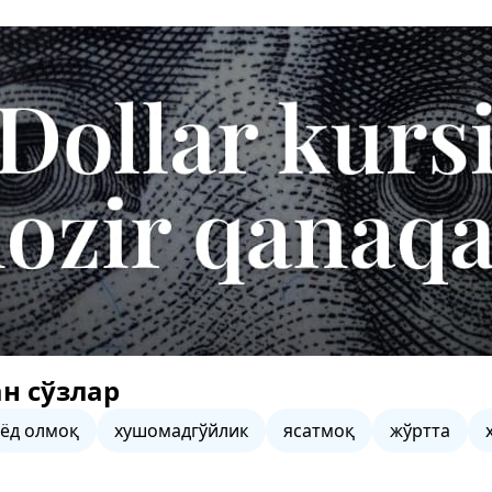
н сўзлар
ёд олмоқ
хушомадгўйлик
ясатмоқ
жўртта