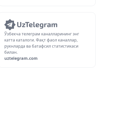
Ўзбекча телеграм каналларининг энг
катта каталоги. Фақт фаол каналлар,
рукнларда ва батафсил статистикаси
билан.
uztelegram.com