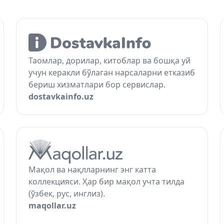
Таомлар, дорилар, китоблар ва бошқа уй
учун керакли бўлаган нарсаларни етказиб
бериш хизматлари бор сервислар.
dostavkainfo.uz
Мақол ва нақлларнинг энг катта
коллекцияси. Ҳар бир мақол учта тилда
(ўзбек, рус, инглиз).
maqollar.uz