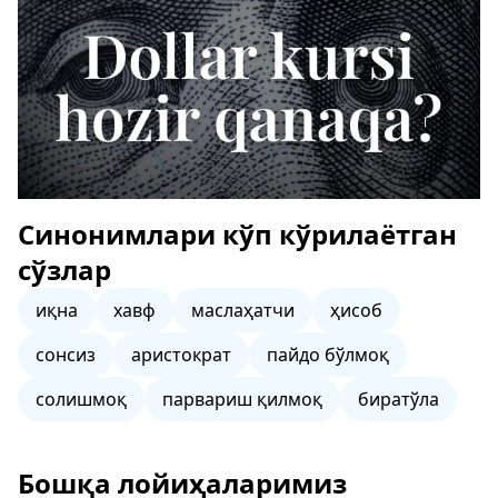
Синонимлари кўп кўрилаётган
сўзлар
иқна
хавф
маслаҳатчи
ҳисоб
сонсиз
аристократ
пайдо бўлмоқ
солишмоқ
парвариш қилмоқ
биратўла
Бошқа лойиҳаларимиз