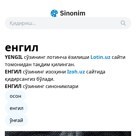
енгил
YENGIL
сўзининг лотинча ёзилиши
Lotin.uz
сайти
томонидан тақдим қилинган.
ЕНГИЛ
сўзининг изоҳини
Izoh.uz
сайтида
қидирсангиз бўлади.
ЕНГИЛ
сўзининг синонимлари
осон
енгил
ўнғай