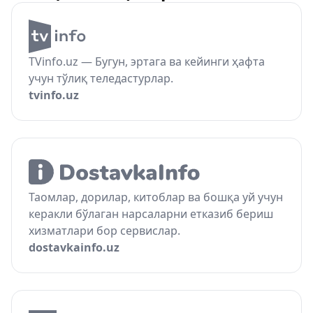
TVinfo.uz — Бугун, эртага ва кейинги ҳафта
учун тўлиқ теледастурлар.
tvinfo.uz
Таомлар, дорилар, китоблар ва бошқа уй учун
керакли бўлаган нарсаларни етказиб бериш
хизматлари бор сервислар.
dostavkainfo.uz