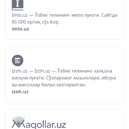
Imlo.uz — Ўзбек тилининг имло луғати. Сайтда
85 000 ортиқ сўз бор.
imlo.uz
Izoh.uz — Izoh.uz — Ўзбек тилининг халқона
изоҳли луғати. Сўзларнинг маънолари, ибора
ва мисоллар билан келтирилган.
izoh.uz