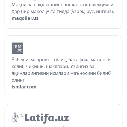
Мақол ва нақлларнинг энг катта коллекцияси.
Ҳар бир мақол учта тилда (ўзбек, рус, инглиз).
maqollar.uz
Ўзбек исмларнинг тўлиқ, батафсил маъноси,
келиб чиқиши, шакллари. Ўзингиз ва
яқинларингизни исмлари маъносини билиб
олинг.
ismlar.com