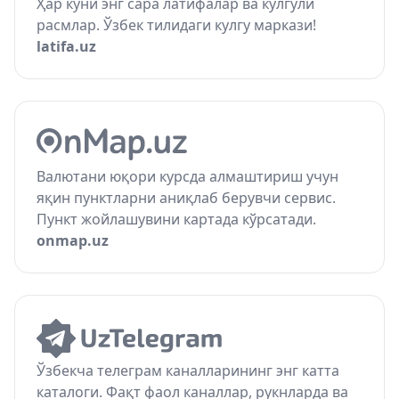
Ҳар куни энг сара латифалар ва кулгули
расмлар. Ўзбек тилидаги кулгу маркази!
latifa.uz
Валютани юқори курсда алмаштириш учун
яқин пунктларни аниқлаб берувчи сервис.
Пункт жойлашувини картада кўрсатади.
onmap.uz
Ўзбекча телеграм каналларининг энг катта
каталоги. Фақт фаол каналлар, рукнларда ва