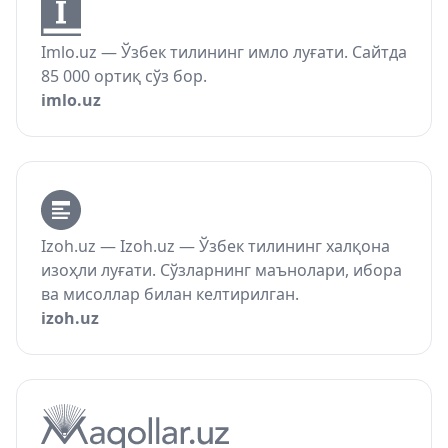
Imlo.uz — Ўзбек тилининг имло луғати. Сайтда
85 000 ортиқ сўз бор.
imlo.uz
Izoh.uz — Izoh.uz — Ўзбек тилининг халқона
изоҳли луғати. Сўзларнинг маънолари, ибора
ва мисоллар билан келтирилган.
izoh.uz