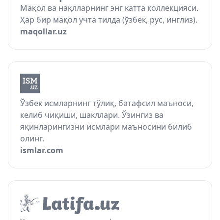
Мақол ва нақлларнинг энг катта коллекцияси.
Ҳар бир мақол учта тилда (ўзбек, рус, инглиз).
maqollar.uz
Ўзбек исмларнинг тўлиқ, батафсил маъноси,
келиб чиқиши, шакллари. Ўзингиз ва
яқинларингизни исмлари маъносини билиб
олинг.
ismlar.com