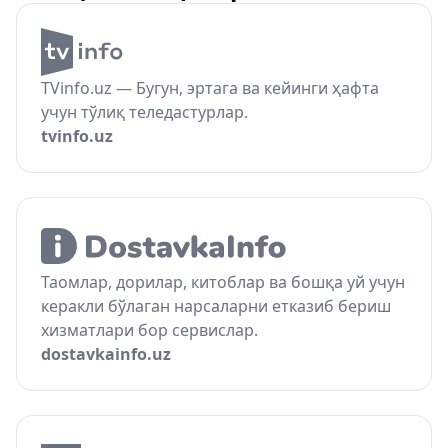
TVinfo.uz — Бугун, эртага ва кейинги ҳафта
учун тўлиқ теледастурлар.
tvinfo.uz
Таомлар, дорилар, китоблар ва бошқа уй учун
керакли бўлаган нарсаларни етказиб бериш
хизматлари бор сервислар.
dostavkainfo.uz