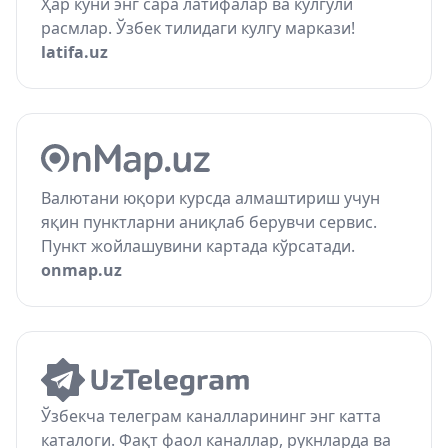
Ҳар куни энг сара латифалар ва кулгули
расмлар. Ўзбек тилидаги кулгу маркази!
latifa.uz
Валютани юқори курсда алмаштириш учун
яқин пунктларни аниқлаб берувчи сервис.
Пункт жойлашувини картада кўрсатади.
onmap.uz
Ўзбекча телеграм каналларининг энг катта
каталоги. Фақт фаол каналлар, рукнларда ва