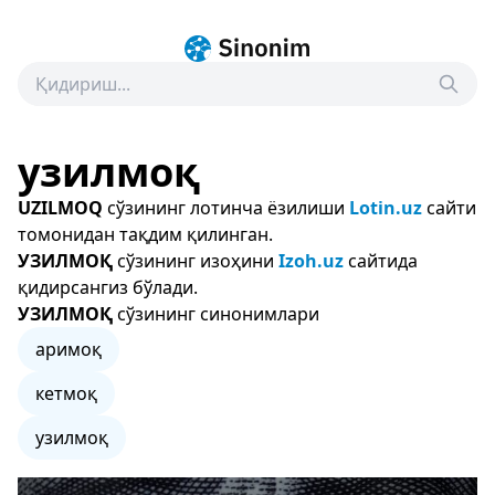
узилмоқ
UZILMOQ
сўзининг лотинча ёзилиши
Lotin.uz
сайти
томонидан тақдим қилинган.
УЗИЛМОҚ
сўзининг изоҳини
Izoh.uz
сайтида
қидирсангиз бўлади.
УЗИЛМОҚ
сўзининг синонимлари
аримоқ
кетмоқ
узилмоқ