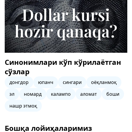
Синонимлари кўп кўрилаётган
сўзлар
донгдор
юпанч
сингари
оёқланмоқ
эл
номард
калампо
аломат
боши
нашр этмоқ
Бошқа лойиҳаларимиз