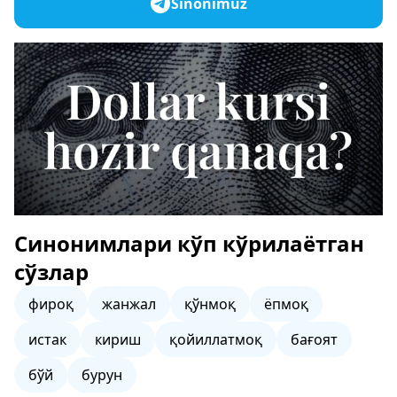
Sinonimuz
Синонимлари кўп кўрилаётган
сўзлар
фироқ
жанжал
қўнмоқ
ёпмоқ
истак
кириш
қойиллатмоқ
бағоят
бўй
бурун