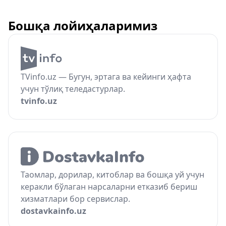
Бошқа лойиҳаларимиз
TVinfo.uz — Бугун, эртага ва кейинги ҳафта
учун тўлиқ теледастурлар.
tvinfo.uz
Таомлар, дорилар, китоблар ва бошқа уй учун
керакли бўлаган нарсаларни етказиб бериш
хизматлари бор сервислар.
dostavkainfo.uz