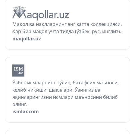
Мақол ва нақлларнинг энг катта коллекцияси.
Ҳар бир мақол учта тилда (ўзбек, рус, инглиз).
maqollar.uz
Ўзбек исмларнинг тўлиқ, батафсил маъноси,
келиб чиқиши, шакллари. Ўзингиз ва
яқинларингизни исмлари маъносини билиб
олинг.
ismlar.com