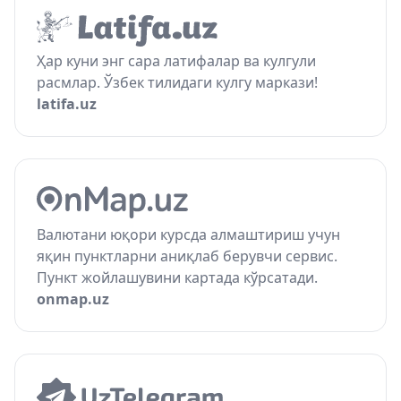
Ҳар куни энг сара латифалар ва кулгули
расмлар. Ўзбек тилидаги кулгу маркази!
latifa.uz
Валютани юқори курсда алмаштириш учун
яқин пунктларни аниқлаб берувчи сервис.
Пункт жойлашувини картада кўрсатади.
onmap.uz