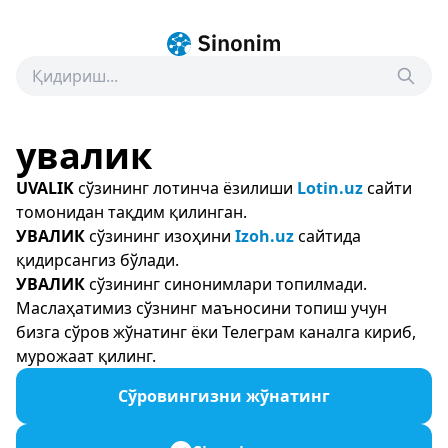
увалик
UVALIK
сўзининг лотинча ёзилиши
Lotin.uz
сайти
томонидан тақдим қилинган.
УВАЛИК
сўзининг изоҳини
Izoh.uz
сайтида
қидирсангиз бўлади.
УВАЛИК
сўзининг синонимлари топилмади.
Маслаҳатимиз сўзнинг маъносини топиш учун
бизга сўров жўнатинг ёки Телеграм каналга кириб,
мурожаат қилинг.
Сўровингизни жўнатинг