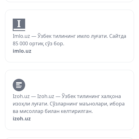
Imlo.uz — Ўзбек тилининг имло луғати. Сайтда
85 000 ортиқ сўз бор.
imlo.uz
Izoh.uz — Izoh.uz — Ўзбек тилининг халқона
изоҳли луғати. Сўзларнинг маънолари, ибора
ва мисоллар билан келтирилган.
izoh.uz