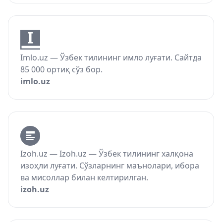
Imlo.uz — Ўзбек тилининг имло луғати. Сайтда
85 000 ортиқ сўз бор.
imlo.uz
Izoh.uz — Izoh.uz — Ўзбек тилининг халқона
изоҳли луғати. Сўзларнинг маънолари, ибора
ва мисоллар билан келтирилган.
izoh.uz