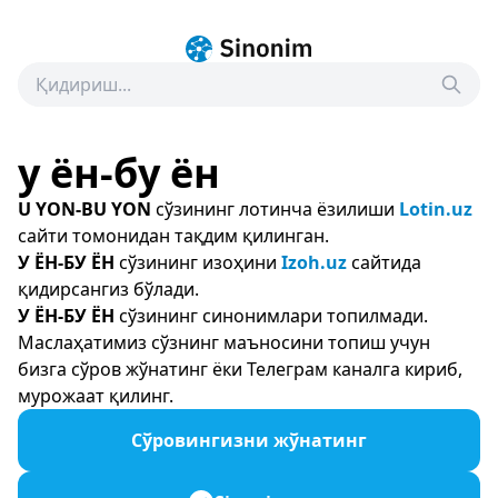
у ён-бу ён
U YON-BU YON
сўзининг лотинча ёзилиши
Lotin.uz
сайти томонидан тақдим қилинган.
У ЁН-БУ ЁН
сўзининг изоҳини
Izoh.uz
сайтида
қидирсангиз бўлади.
У ЁН-БУ ЁН
сўзининг синонимлари топилмади.
Маслаҳатимиз сўзнинг маъносини топиш учун
бизга сўров жўнатинг ёки Телеграм каналга кириб,
мурожаат қилинг.
Сўровингизни жўнатинг