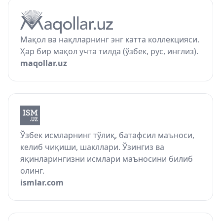
Мақол ва нақлларнинг энг катта коллекцияси.
Ҳар бир мақол учта тилда (ўзбек, рус, инглиз).
maqollar.uz
Ўзбек исмларнинг тўлиқ, батафсил маъноси,
келиб чиқиши, шакллари. Ўзингиз ва
яқинларингизни исмлари маъносини билиб
олинг.
ismlar.com