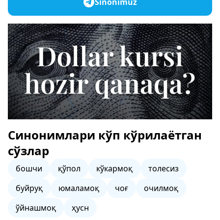
Sinonimuz
Синонимлари кўп кўрилаётган
сўзлар
бошчи
қўпол
кўкармоқ
толесиз
буйруқ
юмаламоқ
чоғ
очилмоқ
ўйнашмоқ
ҳусн