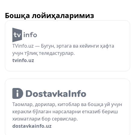
Бошқа лойиҳаларимиз
TVinfo.uz — Бугун, эртага ва кейинги ҳафта
учун тўлиқ теледастурлар.
tvinfo.uz
Таомлар, дорилар, китоблар ва бошқа уй учун
керакли бўлаган нарсаларни етказиб бериш
хизматлари бор сервислар.
dostavkainfo.uz