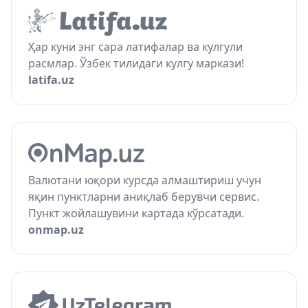
Ҳар куни энг сара латифалар ва кулгули
расмлар. Ўзбек тилидаги кулгу маркази!
latifa.uz
Валютани юқори курсда алмаштириш учун
яқин пунктларни аниқлаб берувчи сервис.
Пункт жойлашувини картада кўрсатади.
onmap.uz