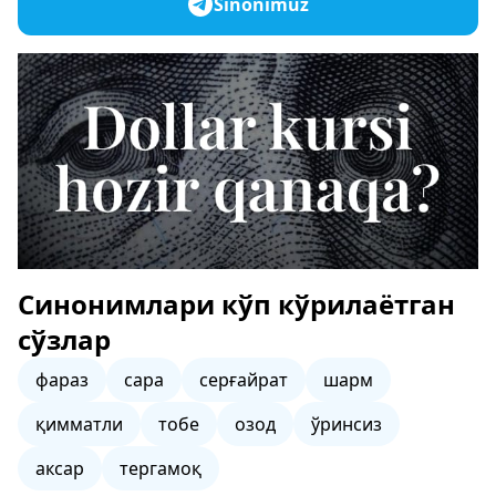
Sinonimuz
Синонимлари кўп кўрилаётган
сўзлар
фараз
сара
серғайрат
шарм
қимматли
тобе
озод
ўринсиз
аксар
тергамоқ