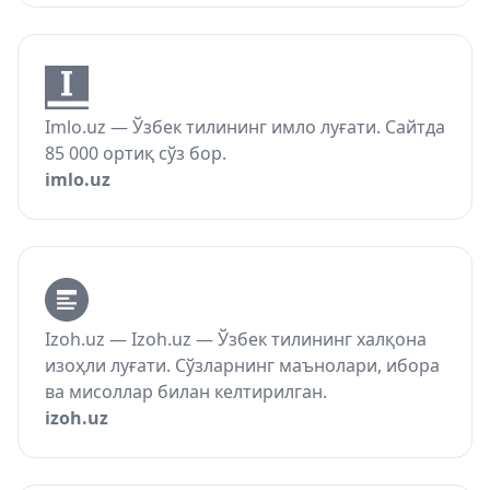
Imlo.uz — Ўзбек тилининг имло луғати. Сайтда
85 000 ортиқ сўз бор.
imlo.uz
Izoh.uz — Izoh.uz — Ўзбек тилининг халқона
изоҳли луғати. Сўзларнинг маънолари, ибора
ва мисоллар билан келтирилган.
izoh.uz