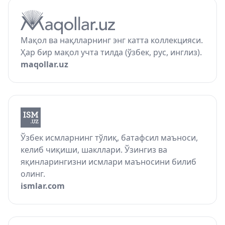
Мақол ва нақлларнинг энг катта коллекцияси.
Ҳар бир мақол учта тилда (ўзбек, рус, инглиз).
maqollar.uz
Ўзбек исмларнинг тўлиқ, батафсил маъноси,
келиб чиқиши, шакллари. Ўзингиз ва
яқинларингизни исмлари маъносини билиб
олинг.
ismlar.com