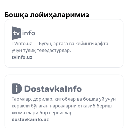
Бошқа лойиҳаларимиз
TVinfo.uz — Бугун, эртага ва кейинги ҳафта
учун тўлиқ теледастурлар.
tvinfo.uz
Таомлар, дорилар, китоблар ва бошқа уй учун
керакли бўлаган нарсаларни етказиб бериш
хизматлари бор сервислар.
dostavkainfo.uz