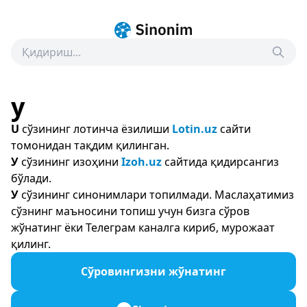
у
U
сўзининг лотинча ёзилиши
Lotin.uz
сайти
томонидан тақдим қилинган.
У
сўзининг изоҳини
Izoh.uz
сайтида қидирсангиз
бўлади.
У
сўзининг синонимлари топилмади. Маслаҳатимиз
сўзнинг маъносини топиш учун бизга сўров
жўнатинг ёки Телеграм каналга кириб, мурожаат
қилинг.
Сўровингизни жўнатинг