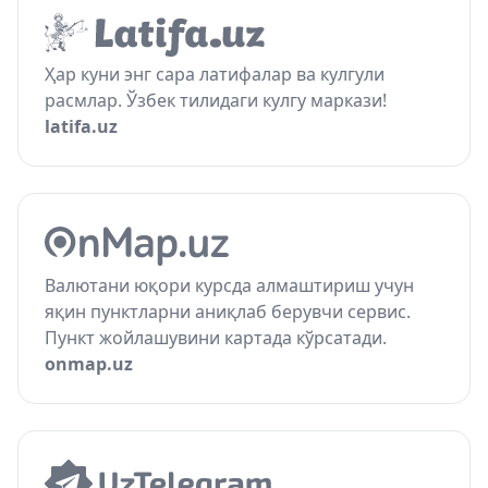
Ҳар куни энг сара латифалар ва кулгули
расмлар. Ўзбек тилидаги кулгу маркази!
latifa.uz
Валютани юқори курсда алмаштириш учун
яқин пунктларни аниқлаб берувчи сервис.
Пункт жойлашувини картада кўрсатади.
onmap.uz