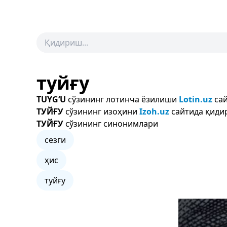
туйғу
TUYG‘U
сўзининг лотинча ёзилиши
Lotin.uz
сай
ТУЙҒУ
сўзининг изоҳини
Izoh.uz
сайтида қидир
ТУЙҒУ
сўзининг синонимлари
сезги
ҳис
туйғу