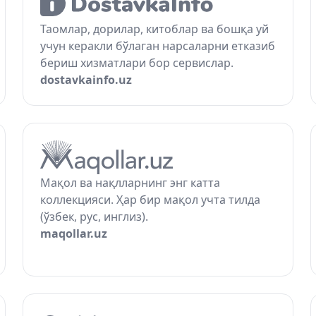
Таомлар, дорилар, китоблар ва бошқа уй
учун керакли бўлаган нарсаларни етказиб
бериш хизматлари бор сервислар.
dostavkainfo.uz
Мақол ва нақлларнинг энг катта
коллекцияси. Ҳар бир мақол учта тилда
(ўзбек, рус, инглиз).
maqollar.uz