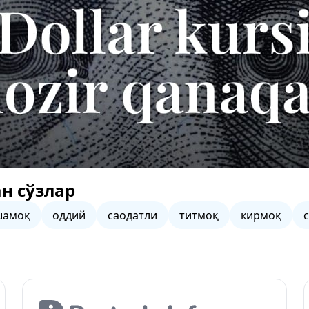
н сўзлар
шамоқ
оддий
саодатли
титмоқ
кирмоқ