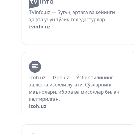
TVinfo.uz — Бугун, эртага ва кейинги
ҳафта учун тўлиқ теледастурлар.
tvinfo.uz
Izoh.uz — Izoh.uz — Ўзбек тилининг
халқона изоҳли луғати. Сўзларнинг
маънолари, ибора ва мисоллар билан
келтирилган.
izoh.uz