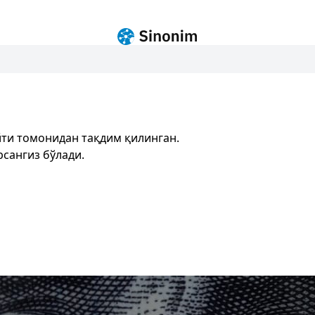
ти томонидан тақдим қилинган.
сангиз бўлади.