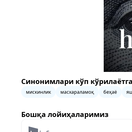
Синонимлари кўп кўрилаётга
мискинлик
масхараламоқ
беҳаё
я
Бошқа лойиҳаларимиз