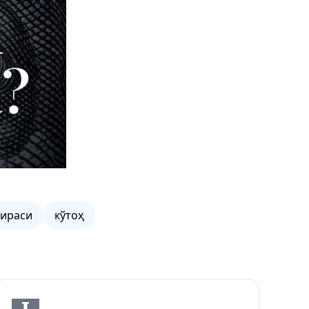
сираси
кўтоҳ