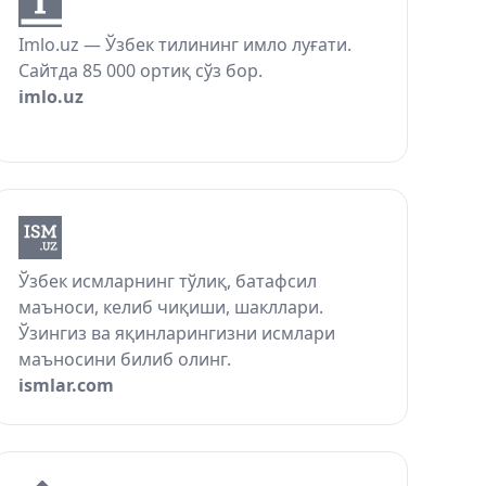
Imlo.uz — Ўзбек тилининг имло луғати.
Сайтда 85 000 ортиқ сўз бор.
imlo.uz
Ўзбек исмларнинг тўлиқ, батафсил
маъноси, келиб чиқиши, шакллари.
Ўзингиз ва яқинларингизни исмлари
маъносини билиб олинг.
ismlar.com