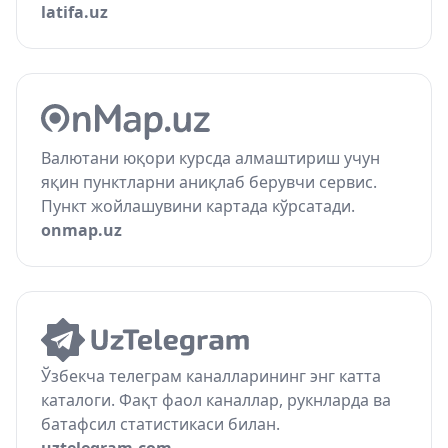
latifa.uz
Валютани юқори курсда алмаштириш учун
яқин пунктларни аниқлаб берувчи сервис.
Пункт жойлашувини картада кўрсатади.
onmap.uz
Ўзбекча телеграм каналларининг энг катта
каталоги. Фақт фаол каналлар, рукнларда ва
батафсил статистикаси билан.