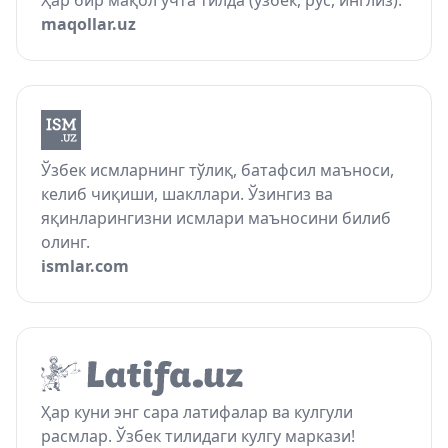
Ҳар бир мақол учта тилда (ўзбек, рус, инглиз).
maqollar.uz
Ўзбек исмларнинг тўлиқ, батафсил маъноси,
келиб чиқиши, шакллари. Ўзингиз ва
яқинларингизни исмлари маъносини билиб
олинг.
ismlar.com
Ҳар куни энг сара латифалар ва кулгули
расмлар. Ўзбек тилидаги кулгу маркази!