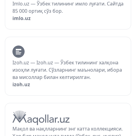
Imlo.uz — Ўзбек тилининг имло луғати. Сайтда
85 000 ортиқ сўз бор.
imlo.uz
Izoh.uz — Izoh.uz — Ўзбек тилининг халқона
изоҳли луғати. Сўзларнинг маънолари, ибора
ва мисоллар билан келтирилган.
izoh.uz
Мақол ва нақлларнинг энг катта коллекцияси.