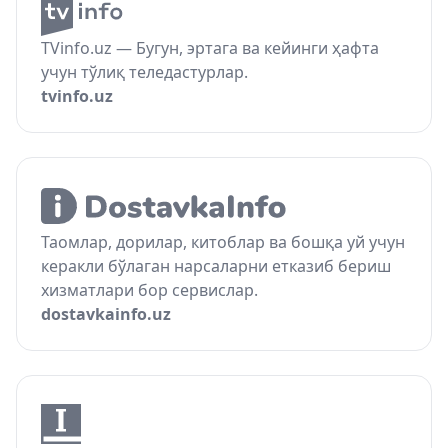
TVinfo.uz — Бугун, эртага ва кейинги ҳафта
учун тўлиқ теледастурлар.
tvinfo.uz
Таомлар, дорилар, китоблар ва бошқа уй учун
керакли бўлаган нарсаларни етказиб бериш
хизматлари бор сервислар.
dostavkainfo.uz