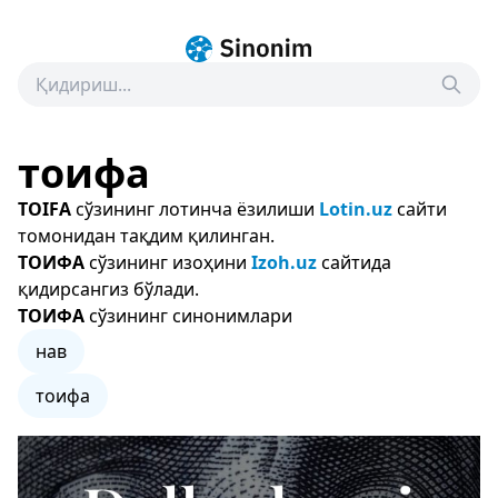
тоифа
TOIFA
сўзининг лотинча ёзилиши
Lotin.uz
сайти
томонидан тақдим қилинган.
ТОИФА
сўзининг изоҳини
Izoh.uz
сайтида
қидирсангиз бўлади.
ТОИФА
сўзининг синонимлари
нав
тоифа