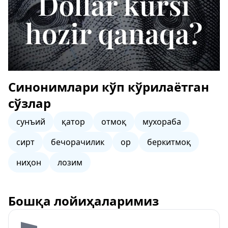
Синонимлари кўп кўрилаётган
сўзлар
сунъий
қатор
отмоқ
мухораба
сирт
бечорачилик
ор
беркитмоқ
ниҳон
лозим
Бошқа лойиҳаларимиз