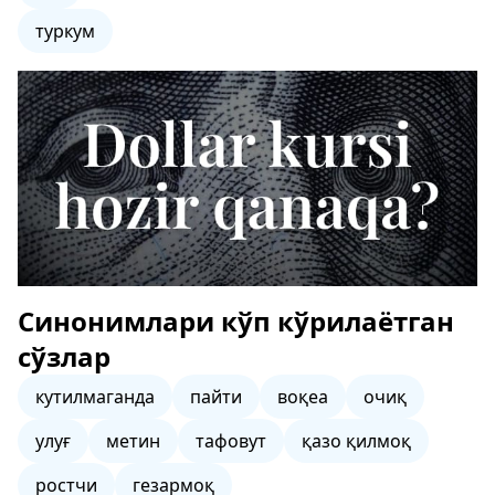
туркум
Синонимлари кўп кўрилаётган
сўзлар
кутилмаганда
пайти
воқеа
очиқ
улуғ
метин
тафовут
қазо қилмоқ
ростчи
гезармоқ