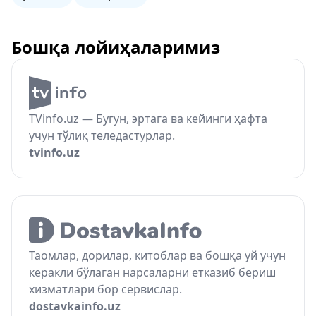
Бошқа лойиҳаларимиз
TVinfo.uz — Бугун, эртага ва кейинги ҳафта
учун тўлиқ теледастурлар.
tvinfo.uz
Таомлар, дорилар, китоблар ва бошқа уй учун
керакли бўлаган нарсаларни етказиб бериш
хизматлари бор сервислар.
dostavkainfo.uz