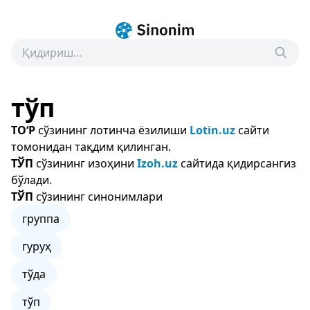
тўп
TO‘P
сўзининг лотинча ёзилиши
Lotin.uz
сайти
томонидан тақдим қилинган.
ТЎП
сўзининг изоҳини
Izoh.uz
сайтида қидирсангиз
бўлади.
ТЎП
сўзининг синонимлари
группа
гуруҳ
тўда
тўп