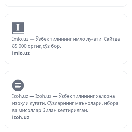
Imlo.uz — Ўзбек тилининг имло луғати. Сайтда
85 000 ортиқ сўз бор.
imlo.uz
Izoh.uz — Izoh.uz — Ўзбек тилининг халқона
изоҳли луғати. Сўзларнинг маънолари, ибора
ва мисоллар билан келтирилган.
izoh.uz