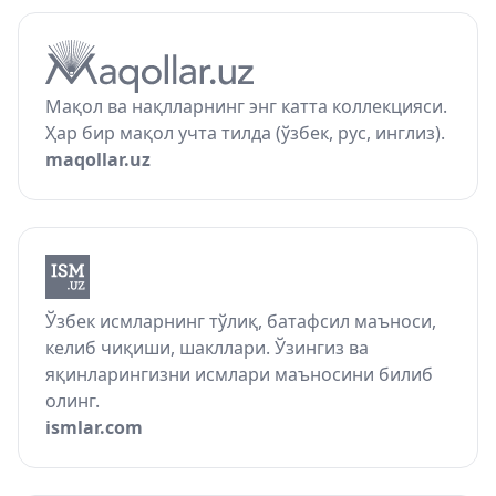
Мақол ва нақлларнинг энг катта коллекцияси.
Ҳар бир мақол учта тилда (ўзбек, рус, инглиз).
maqollar.uz
Ўзбек исмларнинг тўлиқ, батафсил маъноси,
келиб чиқиши, шакллари. Ўзингиз ва
яқинларингизни исмлари маъносини билиб
олинг.
ismlar.com