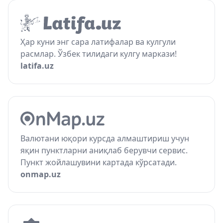
Ҳар куни энг сара латифалар ва кулгули
расмлар. Ўзбек тилидаги кулгу маркази!
latifa.uz
Валютани юқори курсда алмаштириш учун
яқин пунктларни аниқлаб берувчи сервис.
Пункт жойлашувини картада кўрсатади.
onmap.uz