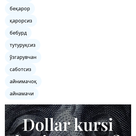
беқарор
қарорсиз
бебурд
тутуруқсиз
ўзгарувчан
саботсиз
айнимачоқ
айнамачи