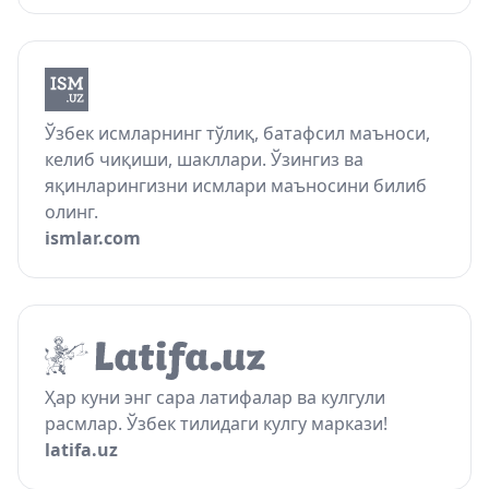
Ўзбек исмларнинг тўлиқ, батафсил маъноси,
келиб чиқиши, шакллари. Ўзингиз ва
яқинларингизни исмлари маъносини билиб
олинг.
ismlar.com
Ҳар куни энг сара латифалар ва кулгули
расмлар. Ўзбек тилидаги кулгу маркази!
latifa.uz