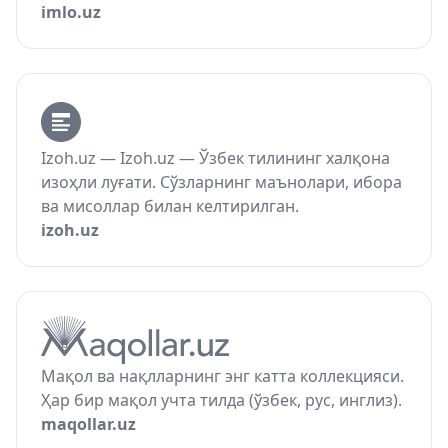
imlo.uz
Izoh.uz — Izoh.uz — Ўзбек тилининг халқона
изоҳли луғати. Сўзларнинг маънолари, ибора
ва мисоллар билан келтирилган.
izoh.uz
Мақол ва нақлларнинг энг катта коллекцияси.
Ҳар бир мақол учта тилда (ўзбек, рус, инглиз).
maqollar.uz