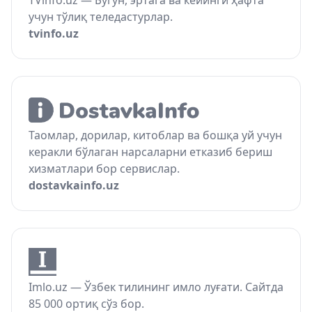
TVinfo.uz — Бугун, эртага ва кейинги ҳафта
учун тўлиқ теледастурлар.
tvinfo.uz
Таомлар, дорилар, китоблар ва бошқа уй учун
керакли бўлаган нарсаларни етказиб бериш
хизматлари бор сервислар.
dostavkainfo.uz
Imlo.uz — Ўзбек тилининг имло луғати. Сайтда
85 000 ортиқ сўз бор.