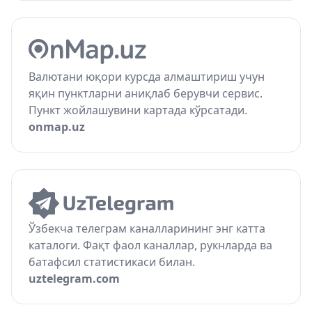
Валютани юқори курсда алмаштириш учун
яқин пунктларни аниқлаб берувчи сервис.
Пункт жойлашувини картада кўрсатади.
onmap.uz
Ўзбекча телеграм каналларининг энг катта
каталоги. Фақт фаол каналлар, рукнларда ва
батафсил статистикаси билан.
uztelegram.com