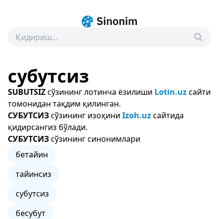
субутсиз
SUBUTSIZ
сўзининг лотинча ёзилиши
Lotin.uz
сайти
томонидан тақдим қилинган.
СУБУТСИЗ
сўзининг изоҳини
Izoh.uz
сайтида
қидирсангиз бўлади.
СУБУТСИЗ
сўзининг синонимлари
бетайин
тайинсиз
субутсиз
бесубут