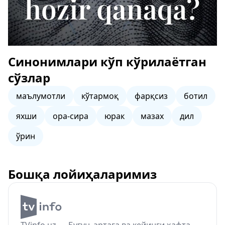
Синонимлари кўп кўрилаётган
сўзлар
маълумотли
кўтармоқ
фарқсиз
ботил
яхши
ора-сира
юрак
мазах
дил
ўрин
Бошқа лойиҳаларимиз