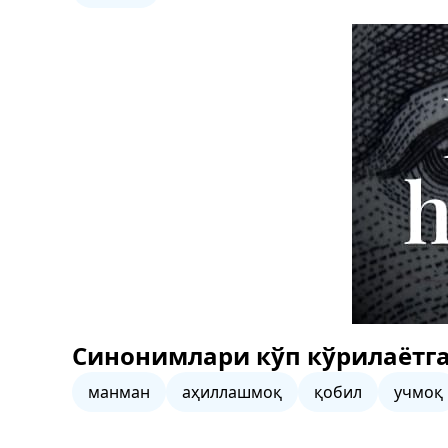
Синонимлари кўп кўрилаётга
манман
аҳиллашмоқ
қобил
учмоқ