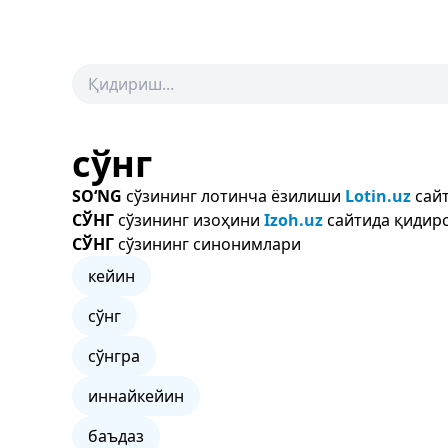
сўнг
SO‘NG
сўзининг лотинча ёзилиши
Lotin.uz
сайт
СЎНГ
сўзининг изоҳини
Izoh.uz
сайтида қидирс
СЎНГ
сўзининг синонимлари
кейин
сўнг
сўнгра
иннайкейин
баъдаз