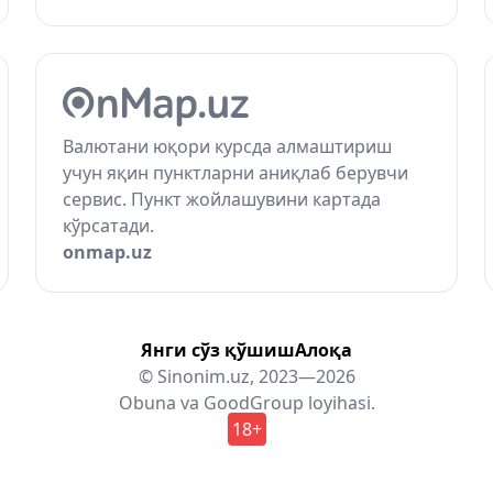
Валютани юқори курсда алмаштириш
учун яқин пунктларни аниқлаб берувчи
сервис. Пункт жойлашувини картада
кўрсатади.
onmap.uz
Янги сўз қўшиш
Алоқа
© Sinonim.uz, 2023—2026
Obuna
va
GoodGroup
loyihasi.
18+