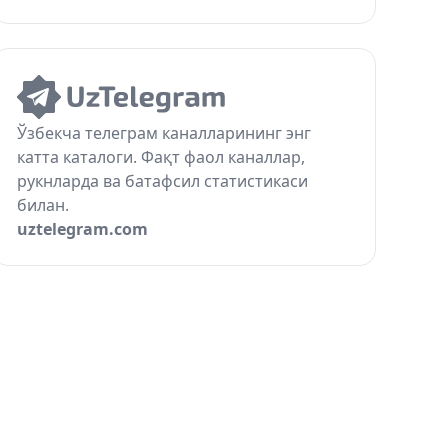
Ўзбекча телеграм каналларининг энг
катта каталоги. Фақт фаол каналлар,
рукнларда ва батафсил статистикаси
билан.
uztelegram.com