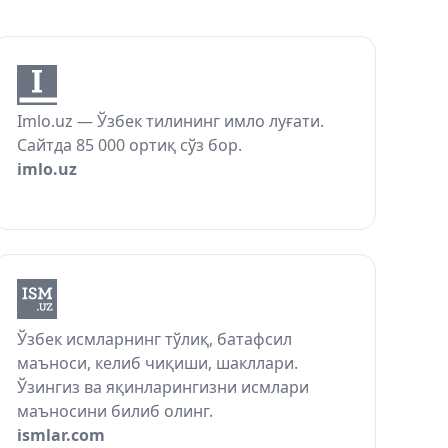
Imlo.uz — Ўзбек тилининг имло луғати.
Сайтда 85 000 ортиқ сўз бор.
imlo.uz
Ўзбек исмларнинг тўлиқ, батафсил
маъноси, келиб чиқиши, шакллари.
Ўзингиз ва яқинларингизни исмлари
маъносини билиб олинг.
ismlar.com