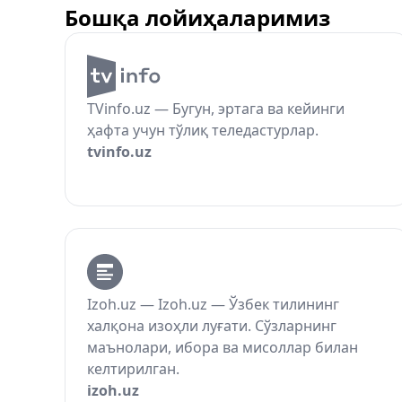
Бошқа лойиҳаларимиз
TVinfo.uz — Бугун, эртага ва кейинги
ҳафта учун тўлиқ теледастурлар.
tvinfo.uz
Izoh.uz — Izoh.uz — Ўзбек тилининг
халқона изоҳли луғати. Сўзларнинг
маънолари, ибора ва мисоллар билан
келтирилган.
izoh.uz