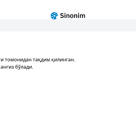
и томонидан тақдим қилинган.
ангиз бўлади.