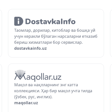
Таомлар, дорилар, китоблар ва бошқа уй
учун керакли бўлаган нарсаларни етказиб
бериш хизматлари бор сервислар.
dostavkainfo.uz
Мақол ва нақлларнинг энг катта
коллекцияси. Ҳар бир мақол учта тилда
(ўзбек, рус, инглиз).
maqollar.uz