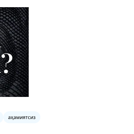
аҳамиятсиз