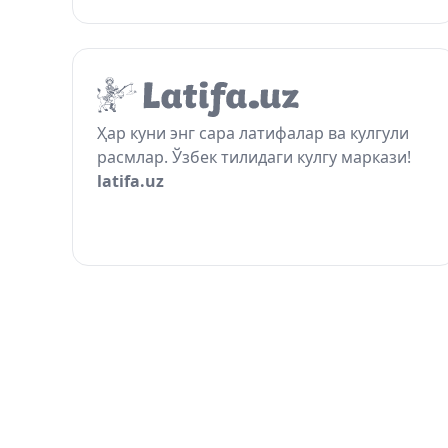
Ҳар куни энг сара латифалар ва кулгули
расмлар. Ўзбек тилидаги кулгу маркази!
latifa.uz