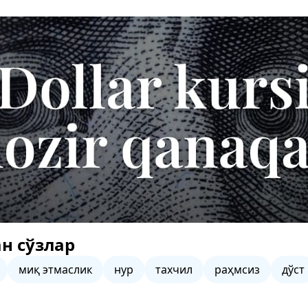
н сўзлар
миқ этмаслик
нур
тахчил
раҳмсиз
дўст