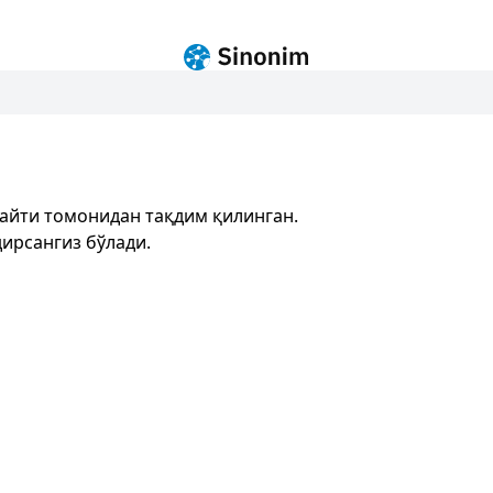
айти томонидан тақдим қилинган.
ирсангиз бўлади.