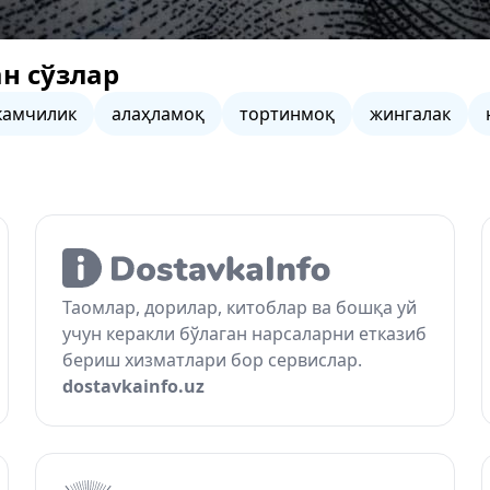
н сўзлар
камчилик
алаҳламоқ
тортинмоқ
жингалак
Таомлар, дорилар, китоблар ва бошқа уй
учун керакли бўлаган нарсаларни етказиб
бериш хизматлари бор сервислар.
dostavkainfo.uz