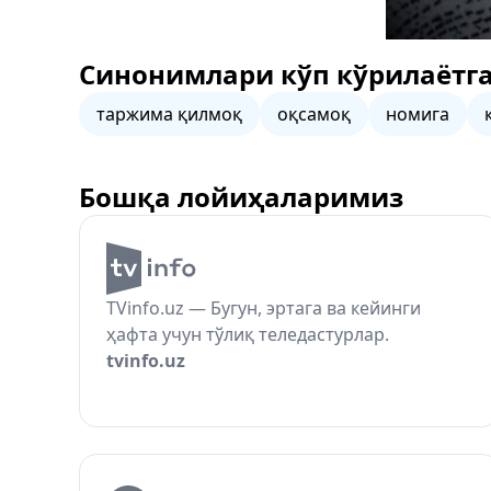
Синонимлари кўп кўрилаётга
таржима қилмоқ
оқсамоқ
номига
Бошқа лойиҳаларимиз
TVinfo.uz — Бугун, эртага ва кейинги
ҳафта учун тўлиқ теледастурлар.
tvinfo.uz