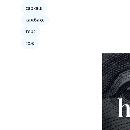
саркаш
кажбаҳс
терс
гож