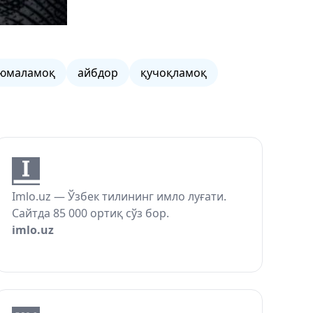
юмаламоқ
айбдор
қучоқламоқ
Imlo.uz — Ўзбек тилининг имло луғати.
Сайтда 85 000 ортиқ сўз бор.
imlo.uz