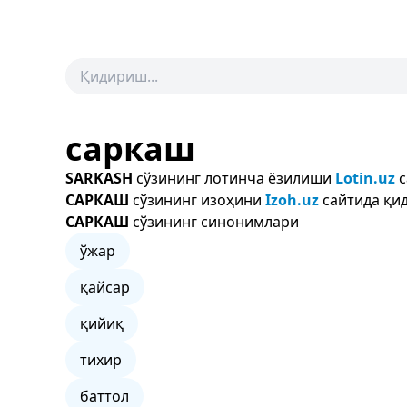
саркаш
SARKASH
сўзининг лотинча ёзилиши
Lotin.uz
с
САРКАШ
сўзининг изоҳини
Izoh.uz
сайтида қид
САРКАШ
сўзининг синонимлари
ўжар
қайсар
қийиқ
тихир
баттол