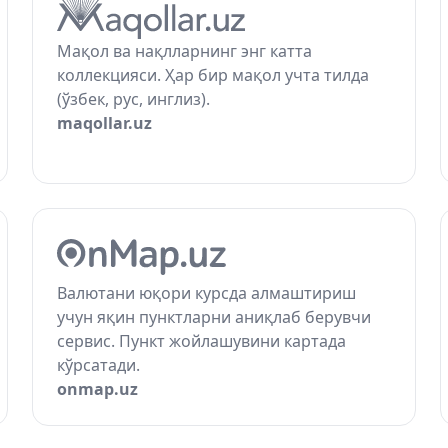
Мақол ва нақлларнинг энг катта
коллекцияси. Ҳар бир мақол учта тилда
(ўзбек, рус, инглиз).
maqollar.uz
Валютани юқори курсда алмаштириш
учун яқин пунктларни аниқлаб берувчи
сервис. Пункт жойлашувини картада
кўрсатади.
onmap.uz