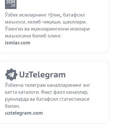
Ўзбек исмларнинг тўлиқ, батафсил
маъноси, келиб чиқиши, шакллари.
Ўзингиз ва яқинларингизни исмлари
маъносини билиб олинг.
ismlar.com
Ўзбекча телеграм каналларининг энг
катта каталоги. Фақт фаол каналлар,
рукнларда ва батафсил статистикаси
билан.
uztelegram.com