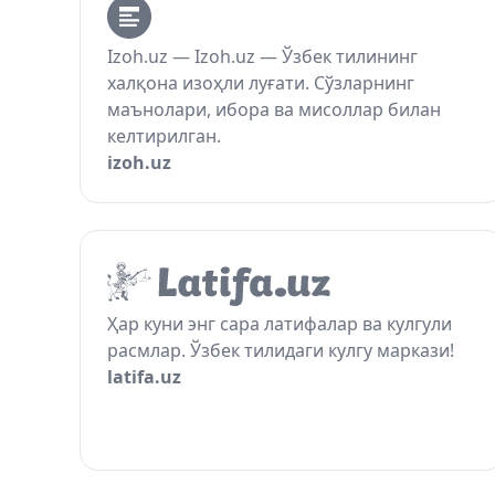
Izoh.uz — Izoh.uz — Ўзбек тилининг
халқона изоҳли луғати. Сўзларнинг
маънолари, ибора ва мисоллар билан
келтирилган.
izoh.uz
Ҳар куни энг сара латифалар ва кулгули
расмлар. Ўзбек тилидаги кулгу маркази!
latifa.uz