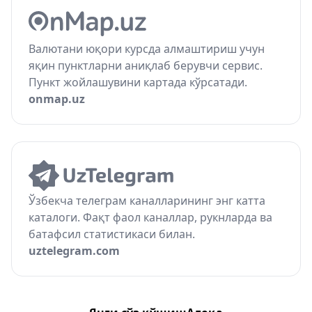
Валютани юқори курсда алмаштириш учун
яқин пунктларни аниқлаб берувчи сервис.
Пункт жойлашувини картада кўрсатади.
onmap.uz
Ўзбекча телеграм каналларининг энг катта
каталоги. Фақт фаол каналлар, рукнларда ва
батафсил статистикаси билан.
uztelegram.com