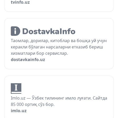
tvinfo.uz
Таомлар, дорилар, китоблар ва бошқа уй учун
керакли бўлаган нарсаларни етказиб бериш
хизматлари бор сервислар.
dostavkainfo.uz
Imlo.uz — Ўзбек тилининг имло луғати. Сайтда
85 000 ортиқ сўз бор.
imlo.uz