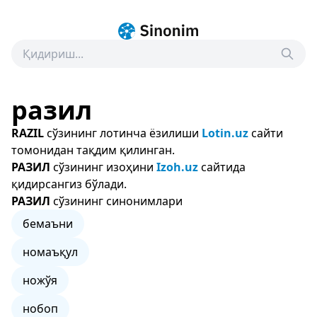
разил
RAZIL
сўзининг лотинча ёзилиши
Lotin.uz
сайти
томонидан тақдим қилинган.
РАЗИЛ
сўзининг изоҳини
Izoh.uz
сайтида
қидирсангиз бўлади.
РАЗИЛ
сўзининг синонимлари
бемаъни
номаъқул
ножўя
нобоп