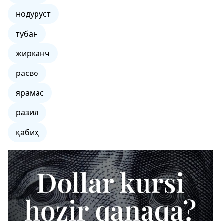
нодуруст
тубан
жирканч
расво
ярамас
разил
қабиҳ