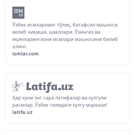
Ўзбек исмларнинг тўлиқ, батафсил маъноси,
келиб чиқиши, шакллари. Ўзингиз ва
яқинларингизни исмлари маъносини билиб
олинг.
ismlar.com
Ҳар куни энг сара латифалар ва кулгули
расмлар. Ўзбек тилидаги кулгу маркази!
latifa.uz