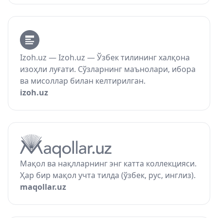
Izoh.uz — Izoh.uz — Ўзбек тилининг халқона
изоҳли луғати. Сўзларнинг маънолари, ибора
ва мисоллар билан келтирилган.
izoh.uz
Мақол ва нақлларнинг энг катта коллекцияси.
Ҳар бир мақол учта тилда (ўзбек, рус, инглиз).
maqollar.uz