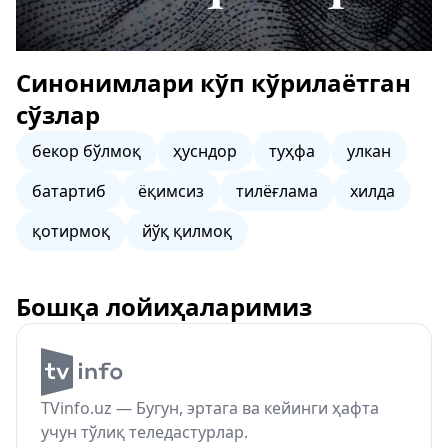
Синонимлари кўп кўрилаётган
сўзлар
бекор бўлмоқ
ҳусндор
туҳфа
улкан
батартиб
ёқимсиз
тилёғлама
хилда
қотирмоқ
йўқ қилмоқ
Бошқа лойиҳаларимиз
TVinfo.uz — Бугун, эртага ва кейинги ҳафта
учун тўлиқ теледастурлар.