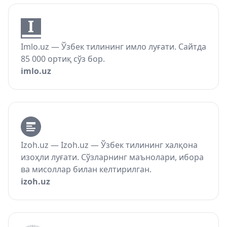
Imlo.uz — Ўзбек тилининг имло луғати. Сайтда
85 000 ортиқ сўз бор.
imlo.uz
Izoh.uz — Izoh.uz — Ўзбек тилининг халқона
изоҳли луғати. Сўзларнинг маънолари, ибора
ва мисоллар билан келтирилган.
izoh.uz