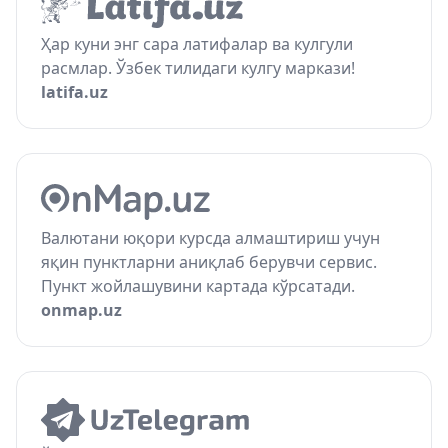
Ҳар куни энг сара латифалар ва кулгули
расмлар. Ўзбек тилидаги кулгу маркази!
latifa.uz
Валютани юқори курсда алмаштириш учун
яқин пунктларни аниқлаб берувчи сервис.
Пункт жойлашувини картада кўрсатади.
onmap.uz