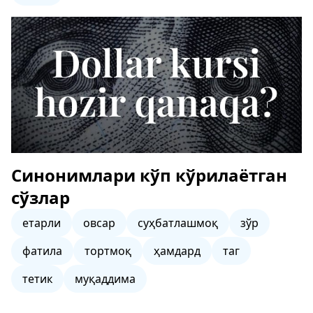
Синонимлари кўп кўрилаётган
сўзлар
етарли
овсар
суҳбатлашмоқ
зўр
фатила
тортмоқ
ҳамдард
таг
тетик
муқаддима