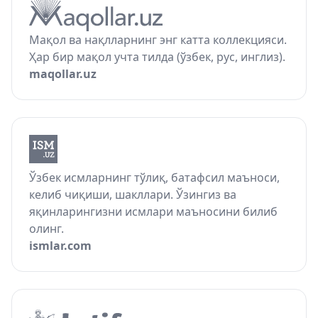
Мақол ва нақлларнинг энг катта коллекцияси.
Ҳар бир мақол учта тилда (ўзбек, рус, инглиз).
maqollar.uz
Ўзбек исмларнинг тўлиқ, батафсил маъноси,
келиб чиқиши, шакллари. Ўзингиз ва
яқинларингизни исмлари маъносини билиб
олинг.
ismlar.com