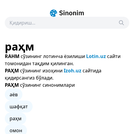
раҳм
RAHM
сўзининг лотинча ёзилиши
Lotin.uz
сайти
томонидан тақдим қилинган.
РАҲМ
сўзининг изоҳини
Izoh.uz
сайтида
қидирсангиз бўлади.
РАҲМ
сўзининг синонимлари
аёв
шафқат
раҳм
омон