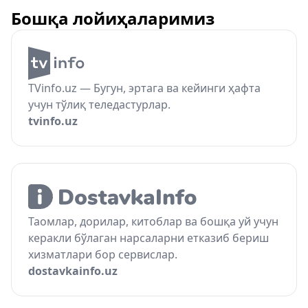
Бошқа лойиҳаларимиз
TVinfo.uz — Бугун, эртага ва кейинги ҳафта
учун тўлиқ теледастурлар.
tvinfo.uz
Таомлар, дорилар, китоблар ва бошқа уй учун
керакли бўлаган нарсаларни етказиб бериш
хизматлари бор сервислар.
dostavkainfo.uz