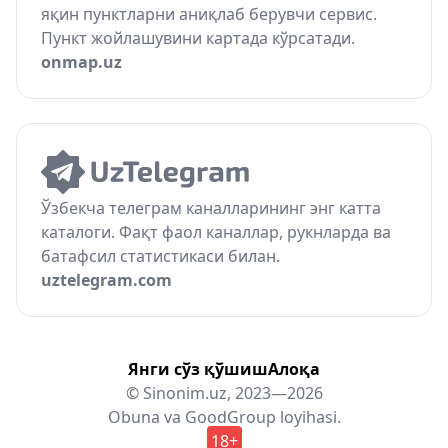
яқин пунктларни аниқлаб берувчи сервис.
Пункт жойлашувини картада кўрсатади.
onmap.uz
Ўзбекча телеграм каналларининг энг катта
каталоги. Фақт фаол каналлар, рукнларда ва
батафсил статистикаси билан.
uztelegram.com
Янги сўз қўшиш
Алоқа
© Sinonim.uz, 2023—2026
Obuna
va
GoodGroup
loyihasi.
18+