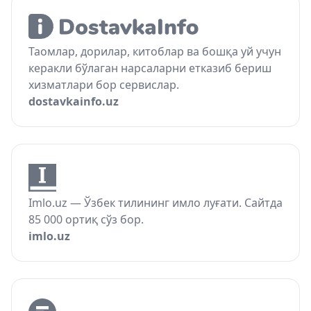
Таомлар, дорилар, китоблар ва бошқа уй учун
керакли бўлаган нарсаларни етказиб бериш
хизматлари бор сервислар.
dostavkainfo.uz
Imlo.uz — Ўзбек тилининг имло луғати. Сайтда
85 000 ортиқ сўз бор.
imlo.uz