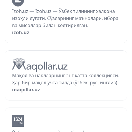
Izoh.uz — Izoh.uz — Ўзбек тилининг халқона
изоҳли луғати. Сўзларнинг маънолари, ибора
ва мисоллар билан келтирилган.
izoh.uz
Мақол ва нақлларнинг энг катта коллекцияси.
Ҳар бир мақол учта тилда (ўзбек, рус, инглиз).
maqollar.uz