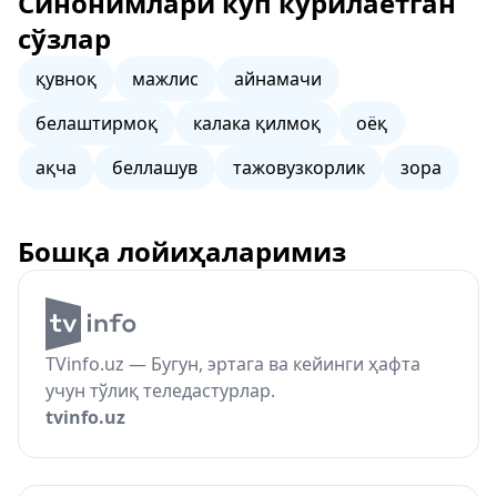
Синонимлари кўп кўрилаётган
сўзлар
қувноқ
мажлис
айнамачи
белаштирмоқ
калака қилмоқ
оёқ
ақча
беллашув
тажовузкорлик
зора
Бошқа лойиҳаларимиз
TVinfo.uz — Бугун, эртага ва кейинги ҳафта
учун тўлиқ теледастурлар.
tvinfo.uz