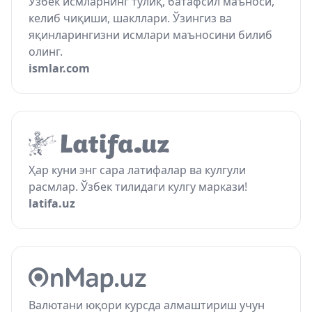
Ўзбек исмларнинг тўлиқ, батафсил маъноси,
келиб чиқиши, шакллари. Ўзингиз ва
яқинларингизни исмлари маъносини билиб
олинг.
ismlar.com
Ҳар куни энг сара латифалар ва кулгули
расмлар. Ўзбек тилидаги кулгу маркази!
latifa.uz
Валютани юқори курсда алмаштириш учун