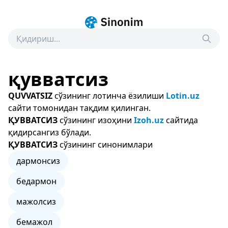
қувватсиз
QUVVATSIZ
сўзининг лотинча ёзилиши
Lotin.uz
сайти томонидан тақдим қилинган.
ҚУВВАТСИЗ
сўзининг изоҳини
Izoh.uz
сайтида
қидирсангиз бўлади.
ҚУВВАТСИЗ
сўзининг синонимлари
дармонсиз
бедармон
мажолсиз
бемажол