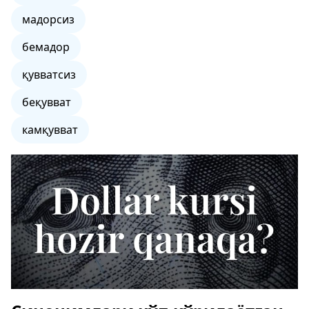
мадорсиз
бемадор
қувватсиз
беқувват
камқувват