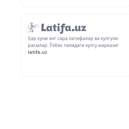
Ҳар куни энг сара латифалар ва кулгули
расмлар. Ўзбек тилидаги кулгу маркази!
latifa.uz