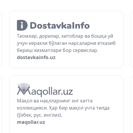
Таомлар, дорилар, китоблар ва бошқа уй
учун керакли бўлаган нарсаларни етказиб
бериш хизматлари бор сервислар.
dostavkainfo.uz
Мақол ва нақлларнинг энг катта
коллекцияси. Ҳар бир мақол учта тилда
(ўзбек, рус, инглиз).
maqollar.uz