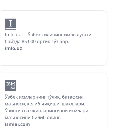
Imlo.uz — Ўзбек тилининг имло луғати.
Сайтда 85 000 ортиқ сўз бор.
imlo.uz
Ўзбек исмларнинг тўлиқ, батафсил
маъноси, келиб чиқиши, шакллари.
Ўзингиз ва яқинларингизни исмлари
маъносини билиб олинг.
ismlar.com