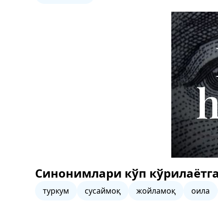
Синонимлари кўп кўрилаётга
туркум
сусаймоқ
жойламоқ
оила