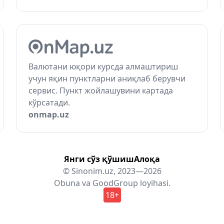
Валютани юқори курсда алмаштириш
учун яқин пунктларни аниқлаб берувчи
сервис. Пункт жойлашувини картада
кўрсатади.
onmap.uz
Янги сўз қўшиш
Алоқа
© Sinonim.uz, 2023—2026
Obuna
va
GoodGroup
loyihasi.
18+