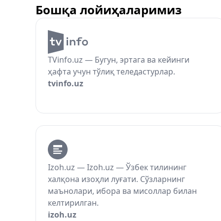
Бошқа лойиҳаларимиз
TVinfo.uz — Бугун, эртага ва кейинги
ҳафта учун тўлиқ теледастурлар.
tvinfo.uz
Izoh.uz — Izoh.uz — Ўзбек тилининг
халқона изоҳли луғати. Сўзларнинг
маънолари, ибора ва мисоллар билан
келтирилган.
izoh.uz