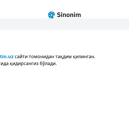
tin.uz
сайти томонидан тақдим қилинган.
ида қидирсангиз бўлади.