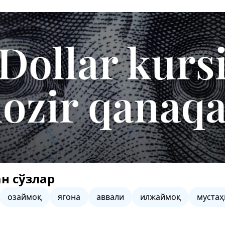
н сўзлар
озаймоқ
ягона
аввали
илжаймоқ
мустаҳ