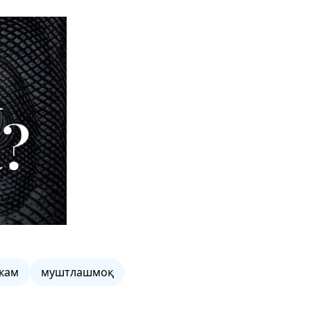
кам
муштлашмоқ