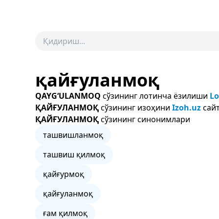
қайғуланмоқ
QAYG‘ULANMOQ
сўзининг лотинча ёзилиши
Lo
ҚАЙҒУЛАНМОҚ
сўзининг изоҳини
Izoh.uz
сайт
ҚАЙҒУЛАНМОҚ
сўзининг синонимлари
ташвишланмоқ
ташвиш қилмоқ
қайғурмоқ
қайғуланмоқ
ғам қилмоқ