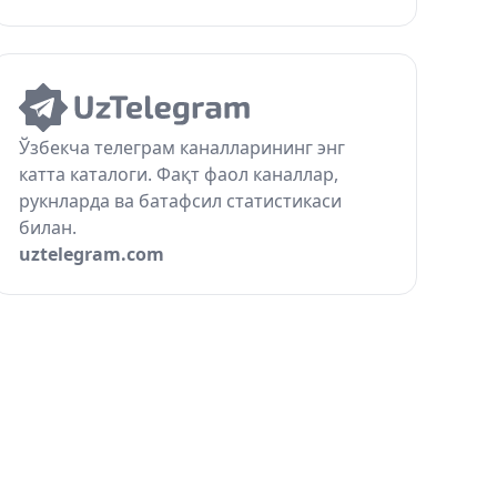
Ўзбекча телеграм каналларининг энг
катта каталоги. Фақт фаол каналлар,
рукнларда ва батафсил статистикаси
билан.
uztelegram.com