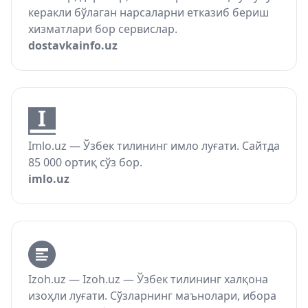
керакли бўлаган нарсаларни етказиб бериш
хизматлари бор сервислар.
dostavkainfo.uz
Imlo.uz — Ўзбек тилининг имло луғати. Сайтда
85 000 ортиқ сўз бор.
imlo.uz
Izoh.uz — Izoh.uz — Ўзбек тилининг халқона
изоҳли луғати. Сўзларнинг маънолари, ибора