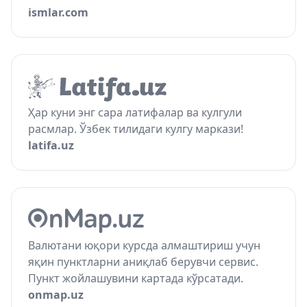
ismlar.com
Ҳар куни энг сара латифалар ва кулгули
расмлар. Ўзбек тилидаги кулгу маркази!
latifa.uz
Валютани юқори курсда алмаштириш учун
яқин пунктларни аниқлаб берувчи сервис.
Пункт жойлашувини картада кўрсатади.
onmap.uz