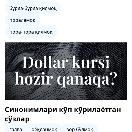
бурда-бурда қилмоқ
пораламоқ
пора-пора қилмоқ
Синонимлари кўп кўрилаётган
сўзлар
ғалва
оёқланмоқ
зор бўлмоқ