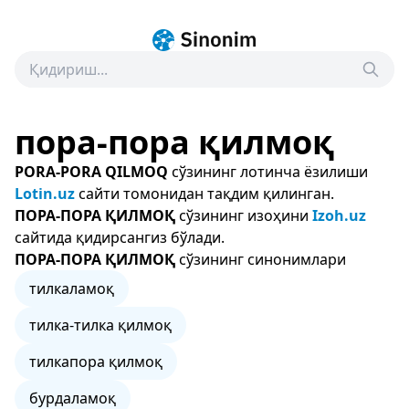
пора-пора қилмоқ
PORA-PORA QILMOQ
сўзининг лотинча ёзилиши
Lotin.uz
сайти томонидан тақдим қилинган.
ПОРА-ПОРА ҚИЛМОҚ
сўзининг изоҳини
Izoh.uz
сайтида қидирсангиз бўлади.
ПОРА-ПОРА ҚИЛМОҚ
сўзининг синонимлари
тилкаламоқ
тилка-тилка қилмоқ
тилкапора қилмоқ
бурдаламоқ