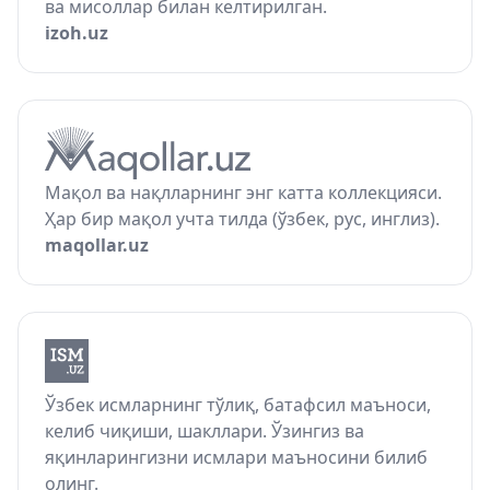
ва мисоллар билан келтирилган.
izoh.uz
Мақол ва нақлларнинг энг катта коллекцияси.
Ҳар бир мақол учта тилда (ўзбек, рус, инглиз).
maqollar.uz
Ўзбек исмларнинг тўлиқ, батафсил маъноси,
келиб чиқиши, шакллари. Ўзингиз ва
яқинларингизни исмлари маъносини билиб
олинг.