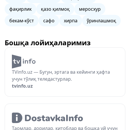
фақирлик
қазо қилмоқ
меросхур
бекам-кўст
сафо
хирпа
ўринлашмоқ
Бошқа лойиҳаларимиз
TVinfo.uz — Бугун, эртага ва кейинги ҳафта
учун тўлиқ теледастурлар.
tvinfo.uz
Таомлар, дорилар, китоблар ва бошқа уй учун