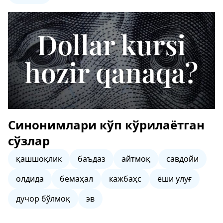
Синонимлари кўп кўрилаётган
сўзлар
қашшоқлик
баъдаз
айтмоқ
савдойи
олдида
бемаҳал
кажбаҳс
ёши улуғ
дучор бўлмоқ
эв