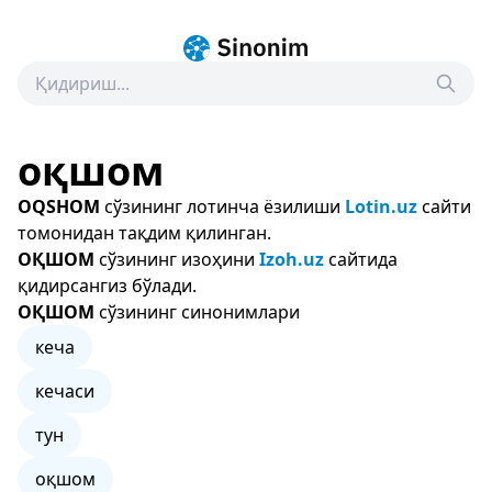
оқшом
OQSHOM
сўзининг лотинча ёзилиши
Lotin.uz
сайти
томонидан тақдим қилинган.
ОҚШОМ
сўзининг изоҳини
Izoh.uz
сайтида
қидирсангиз бўлади.
ОҚШОМ
сўзининг синонимлари
кеча
кечаси
тун
оқшом