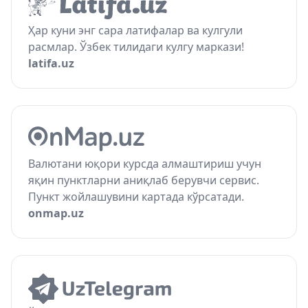
Ҳар куни энг сара латифалар ва кулгули
расмлар. Ўзбек тилидаги кулгу маркази!
latifa.uz
Валютани юқори курсда алмаштириш учун
яқин пунктларни аниқлаб берувчи сервис.
Пункт жойлашувини картада кўрсатади.
onmap.uz