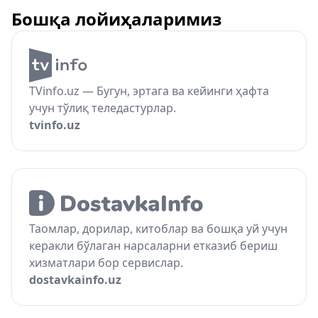
Бошқа лойиҳаларимиз
TVinfo.uz — Бугун, эртага ва кейинги ҳафта
учун тўлиқ теледастурлар.
tvinfo.uz
Таомлар, дорилар, китоблар ва бошқа уй учун
керакли бўлаган нарсаларни етказиб бериш
хизматлари бор сервислар.
dostavkainfo.uz