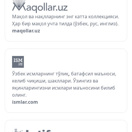
Мақол ва нақлларнинг энг катта коллекцияси.
Ҳар бир мақол учта тилда (ўзбек, рус, инглиз).
maqollar.uz
Ўзбек исмларнинг тўлиқ, батафсил маъноси,
келиб чиқиши, шакллари. Ўзингиз ва
яқинларингизни исмлари маъносини билиб
олинг.
ismlar.com