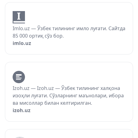
Imlo.uz — Ўзбек тилининг имло луғати. Сайтда
85 000 ортиқ сўз бор.
imlo.uz
Izoh.uz — Izoh.uz — Ўзбек тилининг халқона
изоҳли луғати. Сўзларнинг маънолари, ибора
ва мисоллар билан келтирилган.
izoh.uz