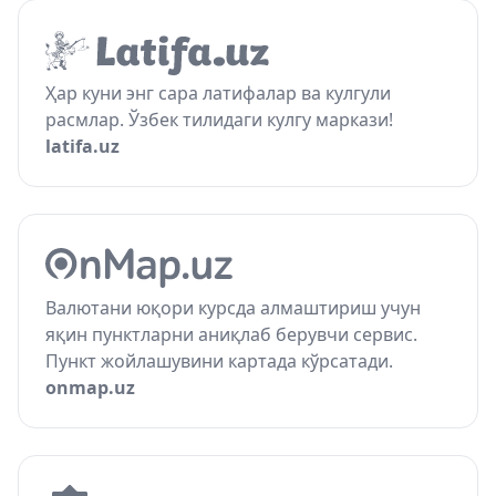
Ҳар куни энг сара латифалар ва кулгули
расмлар. Ўзбек тилидаги кулгу маркази!
latifa.uz
Валютани юқори курсда алмаштириш учун
яқин пунктларни аниқлаб берувчи сервис.
Пункт жойлашувини картада кўрсатади.
onmap.uz