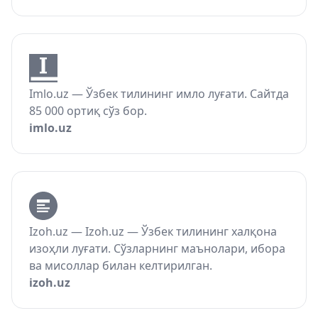
Imlo.uz — Ўзбек тилининг имло луғати. Сайтда
85 000 ортиқ сўз бор.
imlo.uz
Izoh.uz — Izoh.uz — Ўзбек тилининг халқона
изоҳли луғати. Сўзларнинг маънолари, ибора
ва мисоллар билан келтирилган.
izoh.uz