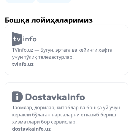
Бошқа лойиҳаларимиз
TVinfo.uz — Бугун, эртага ва кейинги ҳафта
учун тўлиқ теледастурлар.
tvinfo.uz
Таомлар, дорилар, китоблар ва бошқа уй учун
керакли бўлаган нарсаларни етказиб бериш
хизматлари бор сервислар.
dostavkainfo.uz