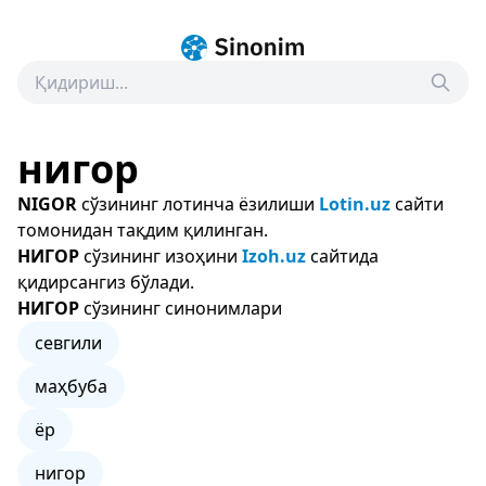
нигор
NIGOR
сўзининг лотинча ёзилиши
Lotin.uz
сайти
томонидан тақдим қилинган.
НИГОР
сўзининг изоҳини
Izoh.uz
сайтида
қидирсангиз бўлади.
НИГОР
сўзининг синонимлари
севгили
маҳбуба
ёр
нигор