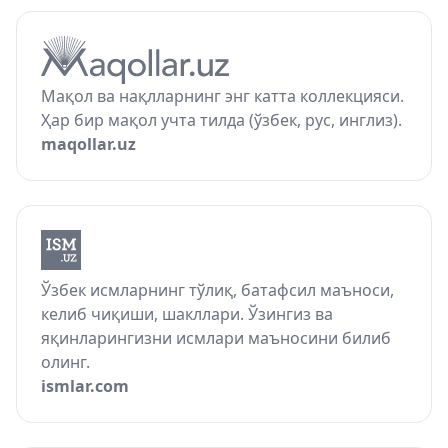
Мақол ва нақлларнинг энг катта коллекцияси.
Ҳар бир мақол учта тилда (ўзбек, рус, инглиз).
maqollar.uz
Ўзбек исмларнинг тўлиқ, батафсил маъноси,
келиб чиқиши, шакллари. Ўзингиз ва
яқинларингизни исмлари маъносини билиб
олинг.
ismlar.com