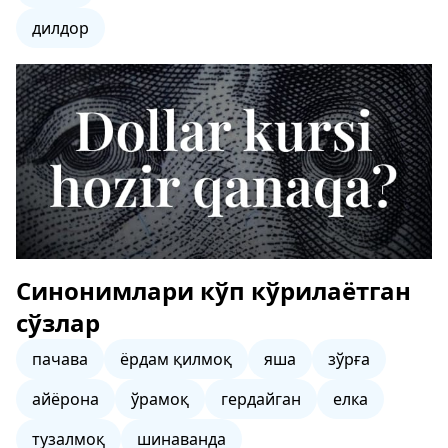
дилдор
Синонимлари кўп кўрилаётган
сўзлар
пачава
ёрдам қилмоқ
яша
зўрға
айёрона
ўрамоқ
гердайган
елка
тузалмоқ
шинаванда