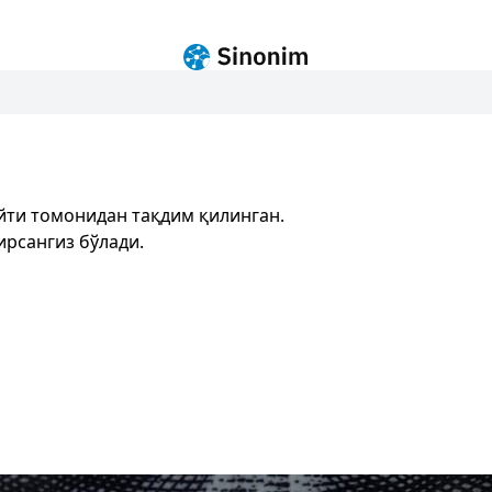
йти томонидан тақдим қилинган.
ирсангиз бўлади.