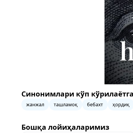
Синонимлари кўп кўрилаётга
жанжал
ташламоқ
бебахт
ҳордиқ
Бошқа лойиҳаларимиз