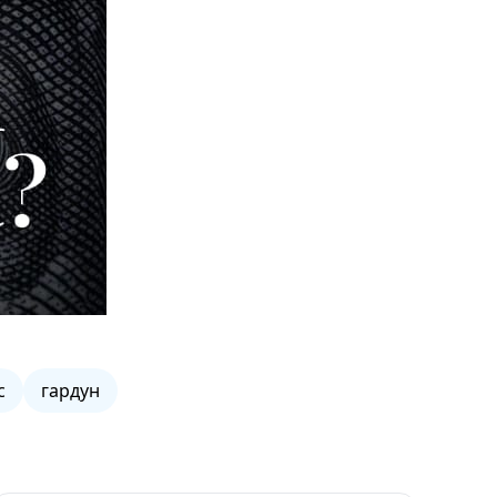
с
гардун