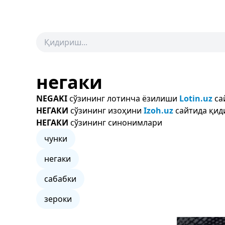
негаки
NEGAKI
сўзининг лотинча ёзилиши
Lotin.uz
са
НЕГАКИ
сўзининг изоҳини
Izoh.uz
сайтида қид
НЕГАКИ
сўзининг синонимлари
чунки
негаки
сабабки
зероки