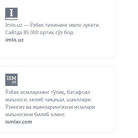
Imlo.uz — Ўзбек тилининг имло луғати.
Сайтда 85 000 ортиқ сўз бор.
imlo.uz
Ўзбек исмларнинг тўлиқ, батафсил
маъноси, келиб чиқиши, шакллари.
Ўзингиз ва яқинларингизни исмлари
маъносини билиб олинг.
ismlar.com