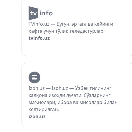
TVinfo.uz — Бугун, эртага ва кейинги
ҳафта учун тўлиқ теледастурлар.
tvinfo.uz
Izoh.uz — Izoh.uz — Ўзбек тилининг
халқона изоҳли луғати. Сўзларнинг
маънолари, ибора ва мисоллар билан
келтирилган.
izoh.uz