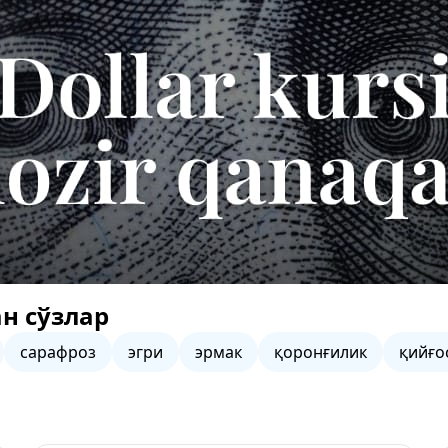
н сўзлар
сарафроз
эгри
эрмак
қоронғилик
қийғо