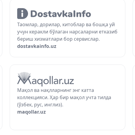
Таомлар, дорилар, китоблар ва бошқа уй
учун керакли бўлаган нарсаларни етказиб
бериш хизматлари бор сервислар.
dostavkainfo.uz
Мақол ва нақлларнинг энг катта
коллекцияси. Ҳар бир мақол учта тилда
(ўзбек, рус, инглиз).
maqollar.uz