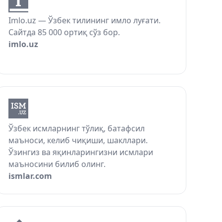
Imlo.uz — Ўзбек тилининг имло луғати.
Сайтда 85 000 ортиқ сўз бор.
imlo.uz
Ўзбек исмларнинг тўлиқ, батафсил
маъноси, келиб чиқиши, шакллари.
Ўзингиз ва яқинларингизни исмлари
маъносини билиб олинг.
ismlar.com