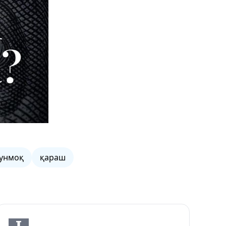
унмоқ
қараш