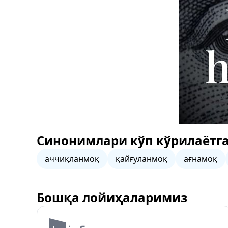
Синонимлари кўп кўрилаётга
аччиқланмоқ
қайғуланмоқ
ағнамоқ
Бошқа лойиҳаларимиз