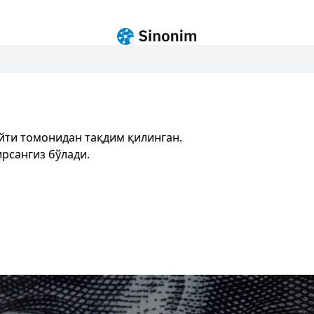
йти томонидан тақдим қилинган.
рсангиз бўлади.