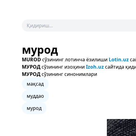
мурод
MUROD
сўзининг лотинча ёзилиши
Lotin.uz
са
МУРОД
сўзининг изоҳини
Izoh.uz
сайтида қиди
МУРОД
сўзининг синонимлари
мақсад
муддао
мурод