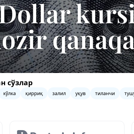
н сўзлар
кўлка
қирриқ
залил
уқув
тиланчи
туш