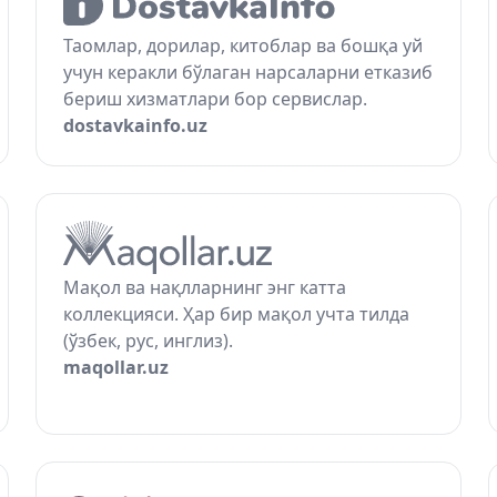
Таомлар, дорилар, китоблар ва бошқа уй
учун керакли бўлаган нарсаларни етказиб
бериш хизматлари бор сервислар.
dostavkainfo.uz
Мақол ва нақлларнинг энг катта
коллекцияси. Ҳар бир мақол учта тилда
(ўзбек, рус, инглиз).
maqollar.uz