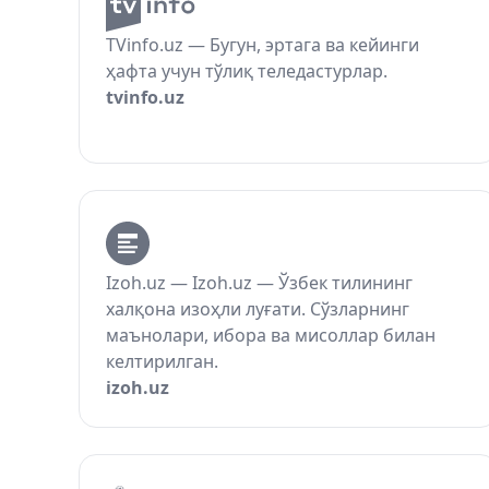
TVinfo.uz — Бугун, эртага ва кейинги
ҳафта учун тўлиқ теледастурлар.
tvinfo.uz
Izoh.uz — Izoh.uz — Ўзбек тилининг
халқона изоҳли луғати. Сўзларнинг
маънолари, ибора ва мисоллар билан
келтирилган.
izoh.uz