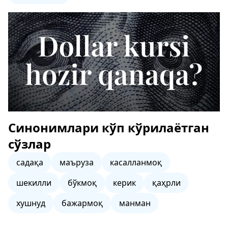
Синонимлари кўп кўрилаётган
сўзлар
садақа
маъруза
касалланмоқ
шекилли
бўкмоқ
керик
қаҳрли
хушнуд
бажармоқ
манман