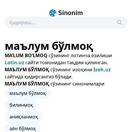
маълум бўлмоқ
MA’LUM BO‘LMOQ
сўзининг лотинча ёзилиши
Lotin.uz
сайти томонидан тақдим қилинган.
МАЪЛУМ БЎЛМОҚ
сўзининг изоҳини
Izoh.uz
сайтида қидирсангиз бўлади.
МАЪЛУМ БЎЛМОҚ
сўзининг синонимлари
маълум бўлмоқ
билинмоқ
аниқланмоқ
аён бўлмоқ