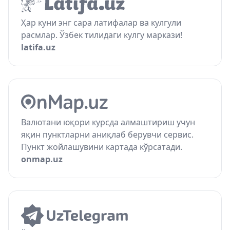
Ҳар куни энг сара латифалар ва кулгули
расмлар. Ўзбек тилидаги кулгу маркази!
latifa.uz
Валютани юқори курсда алмаштириш учун
яқин пунктларни аниқлаб берувчи сервис.
Пункт жойлашувини картада кўрсатади.
onmap.uz