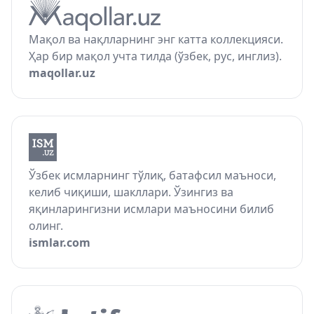
Мақол ва нақлларнинг энг катта коллекцияси.
Ҳар бир мақол учта тилда (ўзбек, рус, инглиз).
maqollar.uz
Ўзбек исмларнинг тўлиқ, батафсил маъноси,
келиб чиқиши, шакллари. Ўзингиз ва
яқинларингизни исмлари маъносини билиб
олинг.
ismlar.com