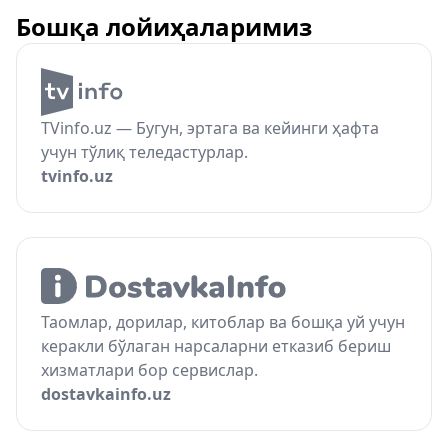
Бошқа лойиҳаларимиз
TVinfo.uz — Бугун, эртага ва кейинги ҳафта
учун тўлиқ теледастурлар.
tvinfo.uz
Таомлар, дорилар, китоблар ва бошқа уй учун
керакли бўлаган нарсаларни етказиб бериш
хизматлари бор сервислар.
dostavkainfo.uz