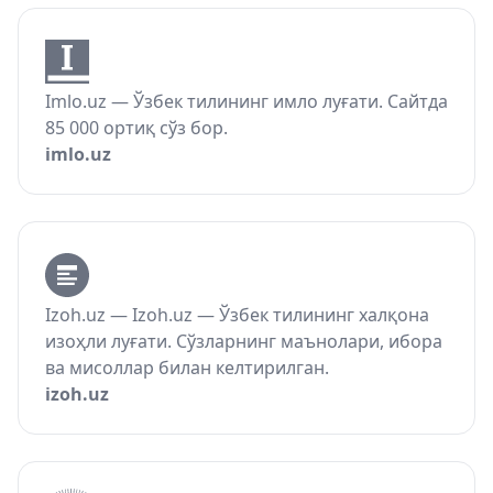
Imlo.uz — Ўзбек тилининг имло луғати. Сайтда
85 000 ортиқ сўз бор.
imlo.uz
Izoh.uz — Izoh.uz — Ўзбек тилининг халқона
изоҳли луғати. Сўзларнинг маънолари, ибора
ва мисоллар билан келтирилган.
izoh.uz