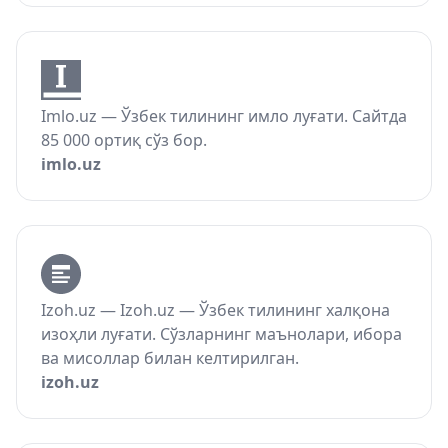
Imlo.uz — Ўзбек тилининг имло луғати. Сайтда
85 000 ортиқ сўз бор.
imlo.uz
Izoh.uz — Izoh.uz — Ўзбек тилининг халқона
изоҳли луғати. Сўзларнинг маънолари, ибора
ва мисоллар билан келтирилган.
izoh.uz