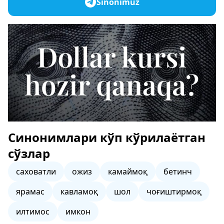
Sinonimuz
Синонимлари кўп кўрилаётган
сўзлар
саховатли
ожиз
камаймоқ
бетинч
ярамас
кавламоқ
шол
чоғиштирмоқ
илтимос
имкон