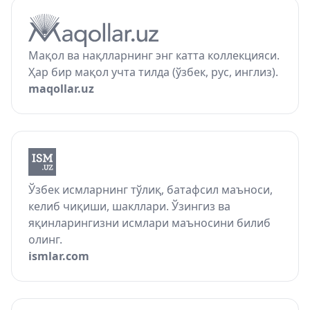
Мақол ва нақлларнинг энг катта коллекцияси.
Ҳар бир мақол учта тилда (ўзбек, рус, инглиз).
maqollar.uz
Ўзбек исмларнинг тўлиқ, батафсил маъноси,
келиб чиқиши, шакллари. Ўзингиз ва
яқинларингизни исмлари маъносини билиб
олинг.
ismlar.com