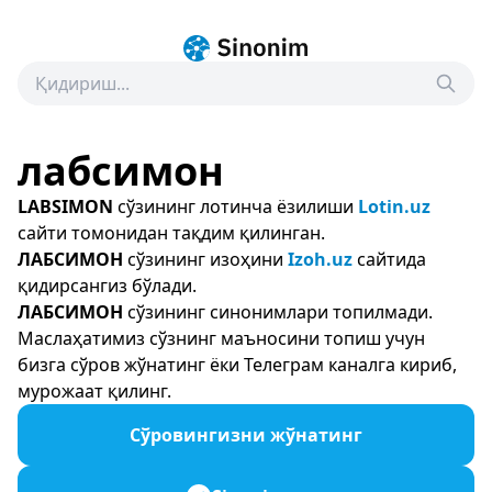
лабсимон
LABSIMON
сўзининг лотинча ёзилиши
Lotin.uz
сайти томонидан тақдим қилинган.
ЛАБСИМОН
сўзининг изоҳини
Izoh.uz
сайтида
қидирсангиз бўлади.
ЛАБСИМОН
сўзининг синонимлари топилмади.
Маслаҳатимиз сўзнинг маъносини топиш учун
бизга сўров жўнатинг ёки Телеграм каналга кириб,
мурожаат қилинг.
Сўровингизни жўнатинг