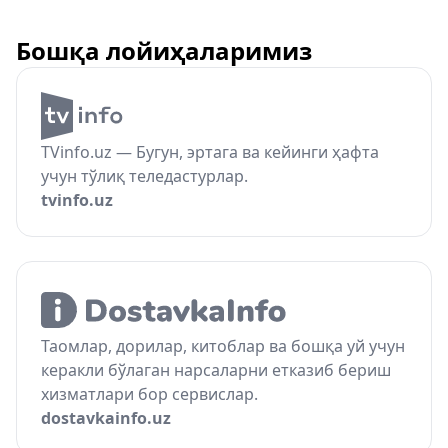
Бошқа лойиҳаларимиз
TVinfo.uz — Бугун, эртага ва кейинги ҳафта
учун тўлиқ теледастурлар.
tvinfo.uz
Таомлар, дорилар, китоблар ва бошқа уй учун
керакли бўлаган нарсаларни етказиб бериш
хизматлари бор сервислар.
dostavkainfo.uz