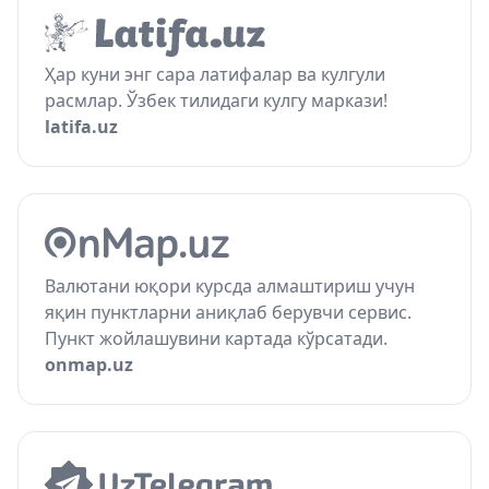
Ҳар куни энг сара латифалар ва кулгули
расмлар. Ўзбек тилидаги кулгу маркази!
latifa.uz
Валютани юқори курсда алмаштириш учун
яқин пунктларни аниқлаб берувчи сервис.
Пункт жойлашувини картада кўрсатади.
onmap.uz