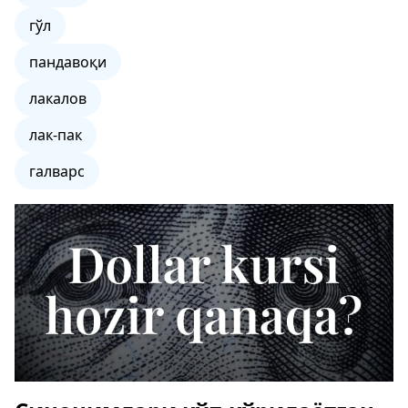
гўл
пандавоқи
лакалов
лак-пак
галварс