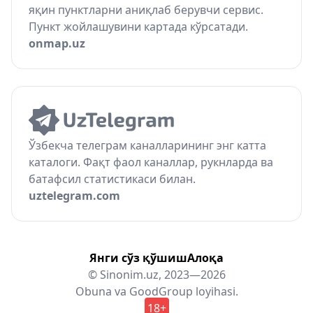
яқин пунктларни аниқлаб берувчи сервис.
Пункт жойлашувини картада кўрсатади.
onmap.uz
Ўзбекча телеграм каналларининг энг катта
каталоги. Фақт фаол каналлар, рукнларда ва
батафсил статистикаси билан.
uztelegram.com
Янги сўз қўшиш
Алоқа
© Sinonim.uz, 2023—2026
Obuna
va
GoodGroup
loyihasi.
18+