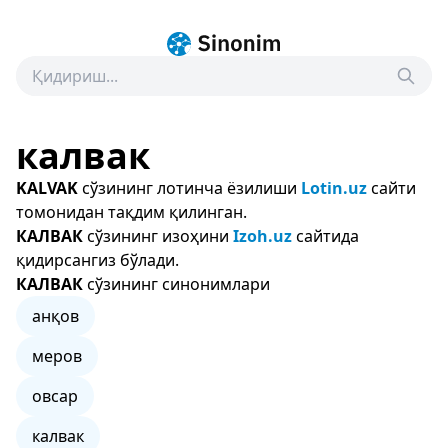
калвак
KALVAK
сўзининг лотинча ёзилиши
Lotin.uz
сайти
томонидан тақдим қилинган.
КАЛВАК
сўзининг изоҳини
Izoh.uz
сайтида
қидирсангиз бўлади.
КАЛВАК
сўзининг синонимлари
анқов
меров
овсар
калвак