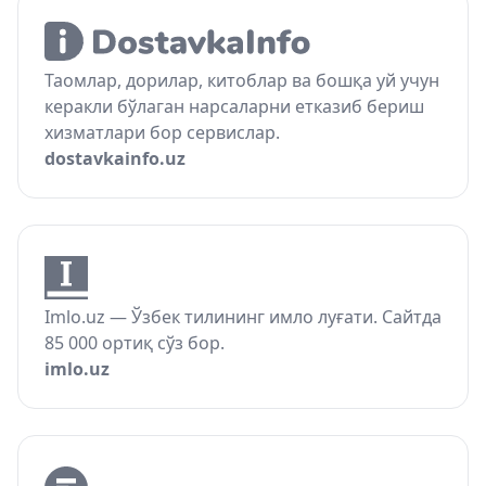
Таомлар, дорилар, китоблар ва бошқа уй учун
керакли бўлаган нарсаларни етказиб бериш
хизматлари бор сервислар.
dostavkainfo.uz
Imlo.uz — Ўзбек тилининг имло луғати. Сайтда
85 000 ортиқ сўз бор.
imlo.uz