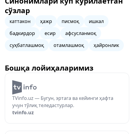
Синонимлари кўп кўрилаётган
сўзлар
каттакон
ҳажр
писмоқ
ишкал
бадкирдор
есир
афсусланмоқ
суҳбатлашмоқ
отамлашмоқ
ҳайронлик
Бошқа лойиҳаларимиз
TVinfo.uz — Бугун, эртага ва кейинги ҳафта
учун тўлиқ теледастурлар.
tvinfo.uz