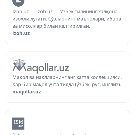
Izoh.uz — Izoh.uz — Ўзбек тилининг халқона
изоҳли луғати. Сўзларнинг маънолари, ибора
ва мисоллар билан келтирилган.
izoh.uz
Мақол ва нақлларнинг энг катта коллекцияси.
Ҳар бир мақол учта тилда (ўзбек, рус, инглиз).
maqollar.uz