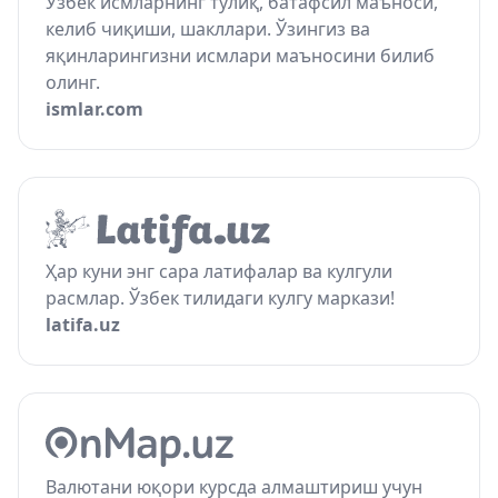
Ўзбек исмларнинг тўлиқ, батафсил маъноси,
келиб чиқиши, шакллари. Ўзингиз ва
яқинларингизни исмлари маъносини билиб
олинг.
ismlar.com
Ҳар куни энг сара латифалар ва кулгули
расмлар. Ўзбек тилидаги кулгу маркази!
latifa.uz
Валютани юқори курсда алмаштириш учун