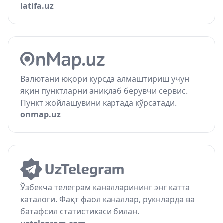
latifa.uz
Валютани юқори курсда алмаштириш учун
яқин пунктларни аниқлаб берувчи сервис.
Пункт жойлашувини картада кўрсатади.
onmap.uz
Ўзбекча телеграм каналларининг энг катта
каталоги. Фақт фаол каналлар, рукнларда ва
батафсил статистикаси билан.