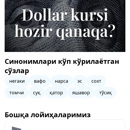
Синонимлари кўп кўрилаётган
сўзлар
негаки
вафо
нарса
эс
сохт
томчи
суқ
қатор
яшавор
тўсиқ
Бошқа лойиҳаларимиз