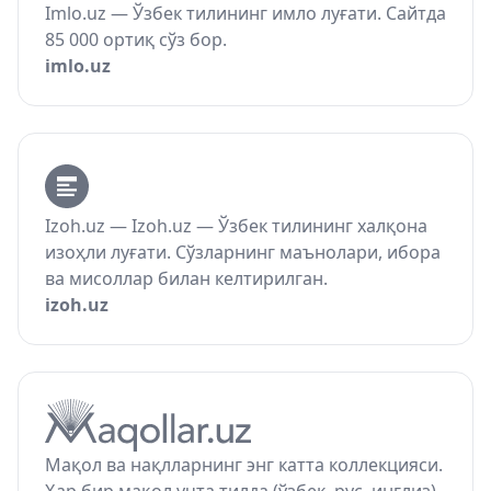
Imlo.uz — Ўзбек тилининг имло луғати. Сайтда
85 000 ортиқ сўз бор.
imlo.uz
Izoh.uz — Izoh.uz — Ўзбек тилининг халқона
изоҳли луғати. Сўзларнинг маънолари, ибора
ва мисоллар билан келтирилган.
izoh.uz
Мақол ва нақлларнинг энг катта коллекцияси.