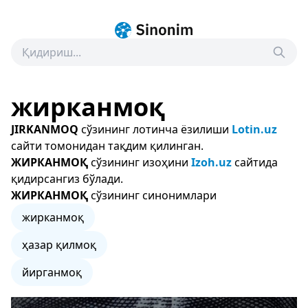
жирканмоқ
JIRKANMOQ
сўзининг лотинча ёзилиши
Lotin.uz
сайти томонидан тақдим қилинган.
ЖИРКАНМОҚ
сўзининг изоҳини
Izoh.uz
сайтида
қидирсангиз бўлади.
ЖИРКАНМОҚ
сўзининг синонимлари
жирканмоқ
ҳазар қилмоқ
йирганмоқ