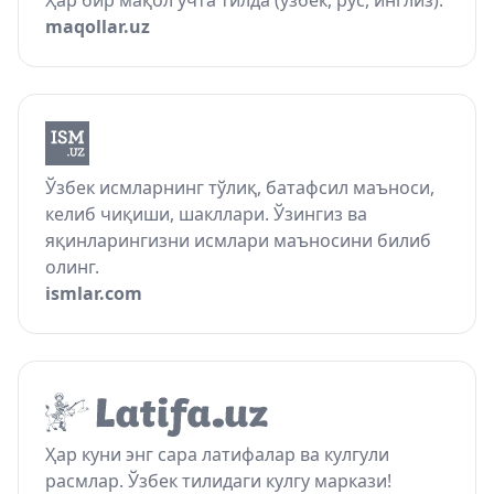
Ҳар бир мақол учта тилда (ўзбек, рус, инглиз).
maqollar.uz
Ўзбек исмларнинг тўлиқ, батафсил маъноси,
келиб чиқиши, шакллари. Ўзингиз ва
яқинларингизни исмлари маъносини билиб
олинг.
ismlar.com
Ҳар куни энг сара латифалар ва кулгули
расмлар. Ўзбек тилидаги кулгу маркази!