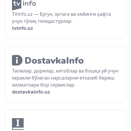
TVinfo.uz — Бугун, эртага ва кейинги ҳафта
учун тўлиқ теледастурлар.
tvinfo.uz
Таомлар, дорилар, китоблар ва бошқа уй учун
керакли бўлаган нарсаларни етказиб бериш
хизматлари бор сервислар.
dostavkainfo.uz