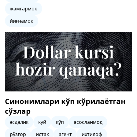
жамғармоқ
йиғнамоқ
Синонимлари кўп кўрилаётган
сўзлар
эсдалик
куй
кўп
асосланмоқ
рўзғор
истак
агент
ихтилоф