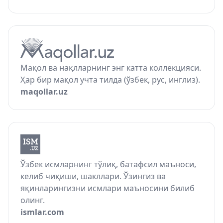
Мақол ва нақлларнинг энг катта коллекцияси.
Ҳар бир мақол учта тилда (ўзбек, рус, инглиз).
maqollar.uz
Ўзбек исмларнинг тўлиқ, батафсил маъноси,
келиб чиқиши, шакллари. Ўзингиз ва
яқинларингизни исмлари маъносини билиб
олинг.
ismlar.com