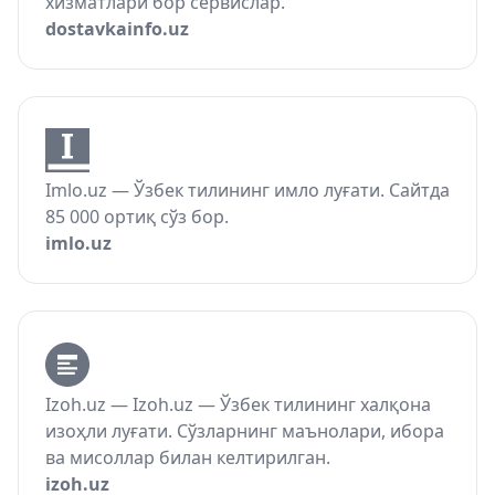
хизматлари бор сервислар.
dostavkainfo.uz
Imlo.uz — Ўзбек тилининг имло луғати. Сайтда
85 000 ортиқ сўз бор.
imlo.uz
Izoh.uz — Izoh.uz — Ўзбек тилининг халқона
изоҳли луғати. Сўзларнинг маънолари, ибора
ва мисоллар билан келтирилган.
izoh.uz