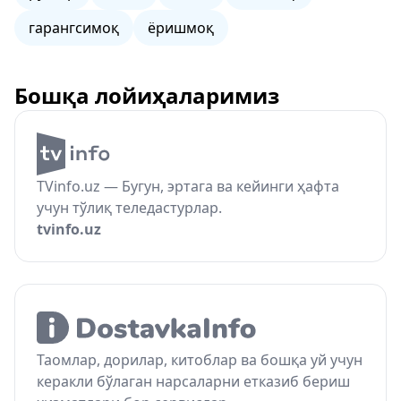
гарангсимоқ
ёришмоқ
Бошқа лойиҳаларимиз
TVinfo.uz — Бугун, эртага ва кейинги ҳафта
учун тўлиқ теледастурлар.
tvinfo.uz
Таомлар, дорилар, китоблар ва бошқа уй учун
керакли бўлаган нарсаларни етказиб бериш