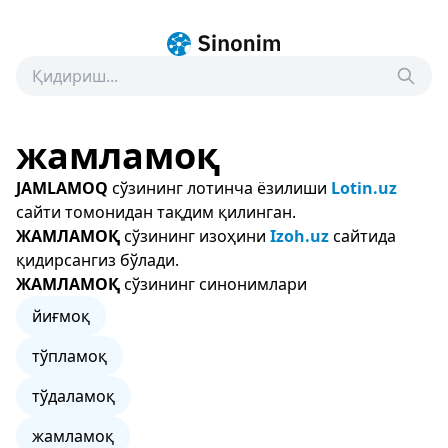
жамламоқ
JAMLAMOQ
сўзининг лотинча ёзилиши
Lotin.uz
сайти томонидан тақдим қилинган.
ЖАМЛАМОҚ
сўзининг изоҳини
Izoh.uz
сайтида
қидирсангиз бўлади.
ЖАМЛАМОҚ
сўзининг синонимлари
йиғмоқ
тўпламоқ
тўдаламоқ
жамламоқ