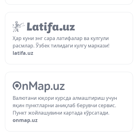
Ҳар куни энг сара латифалар ва кулгули
расмлар. Ўзбек тилидаги кулгу маркази!
latifa.uz
Валютани юқори курсда алмаштириш учун
яқин пунктларни аниқлаб берувчи сервис.
Пункт жойлашувини картада кўрсатади.
onmap.uz