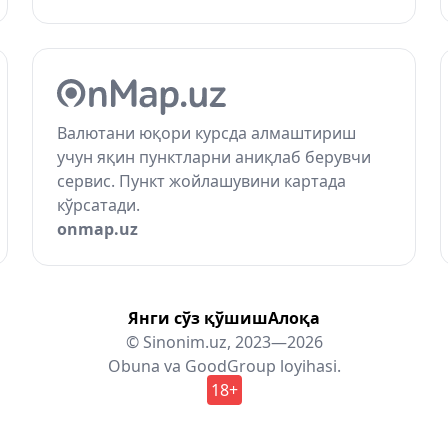
Валютани юқори курсда алмаштириш
учун яқин пунктларни аниқлаб берувчи
сервис. Пункт жойлашувини картада
кўрсатади.
onmap.uz
Янги сўз қўшиш
Алоқа
© Sinonim.uz, 2023—2026
Obuna
va
GoodGroup
loyihasi.
18+