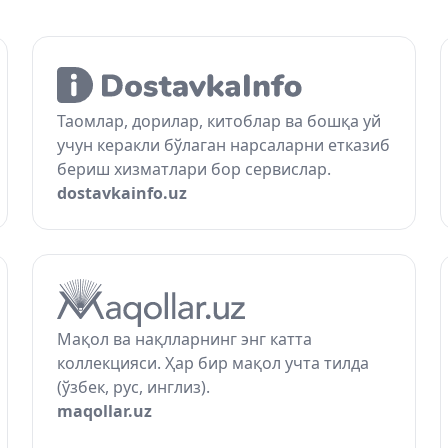
Таомлар, дорилар, китоблар ва бошқа уй
учун керакли бўлаган нарсаларни етказиб
бериш хизматлари бор сервислар.
dostavkainfo.uz
Мақол ва нақлларнинг энг катта
коллекцияси. Ҳар бир мақол учта тилда
(ўзбек, рус, инглиз).
maqollar.uz