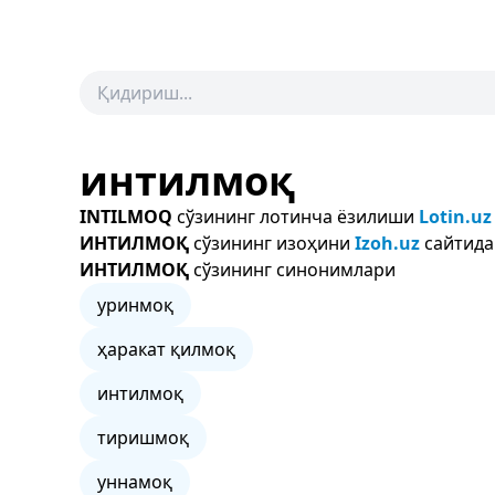
интилмоқ
INTILMOQ
сўзининг лотинча ёзилиши
Lotin.uz
ИНТИЛМОҚ
сўзининг изоҳини
Izoh.uz
сайтида
ИНТИЛМОҚ
сўзининг синонимлари
уринмоқ
ҳаракат қилмоқ
интилмоқ
тиришмоқ
уннамоқ