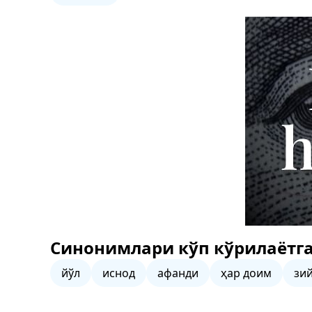
Синонимлари кўп кўрилаётга
йўл
иснод
афанди
ҳар доим
зи