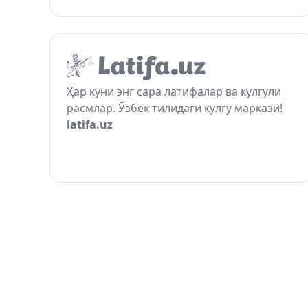
Ҳар куни энг сара латифалар ва кулгули
расмлар. Ўзбек тилидаги кулгу маркази!
latifa.uz