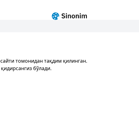
сайти томонидан тақдим қилинган.
 қидирсангиз бўлади.