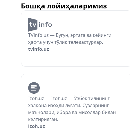
Бошқа лойиҳаларимиз
TVinfo.uz — Бугун, эртага ва кейинги
ҳафта учун тўлиқ теледастурлар.
tvinfo.uz
Izoh.uz — Izoh.uz — Ўзбек тилининг
халқона изоҳли луғати. Сўзларнинг
маънолари, ибора ва мисоллар билан
келтирилган.
izoh.uz