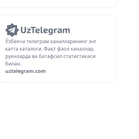
Ўзбекча телеграм каналларининг энг
катта каталоги. Фақт фаол каналлар,
рукнларда ва батафсил статистикаси
билан.
uztelegram.com