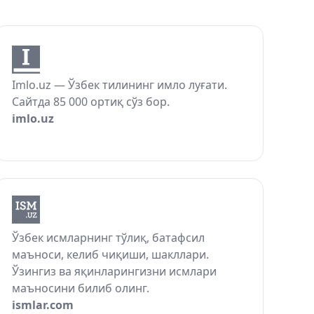
Imlo.uz — Ўзбек тилининг имло луғати.
Сайтда 85 000 ортиқ сўз бор.
imlo.uz
Ўзбек исмларнинг тўлиқ, батафсил
маъноси, келиб чиқиши, шакллари.
Ўзингиз ва яқинларингизни исмлари
маъносини билиб олинг.
ismlar.com