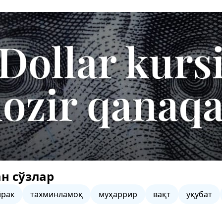
н сўзлар
йрак
тахминламоқ
муҳаррир
вақт
уқубат