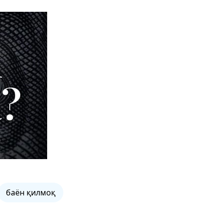
баён қилмоқ