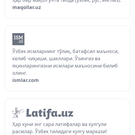
Ҳар бир мақол учта тилда (ўзбек, рус, инглиз).
maqollar.uz
Ўзбек исмларнинг тўлиқ, батафсил маъноси,
келиб чиқиши, шакллари. Ўзингиз ва
яқинларингизни исмлари маъносини билиб
олинг.
ismlar.com
Ҳар куни энг сара латифалар ва кулгули
расмлар. Ўзбек тилидаги кулгу маркази!