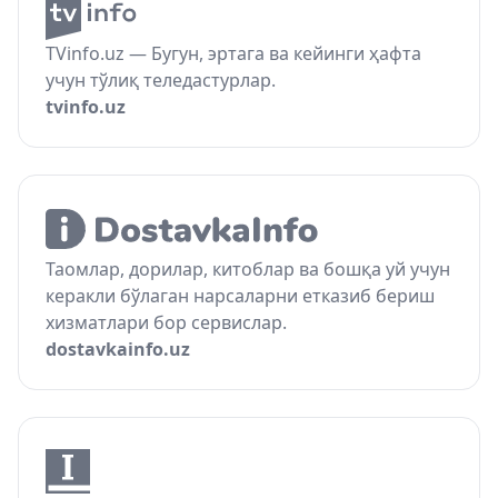
TVinfo.uz — Бугун, эртага ва кейинги ҳафта
учун тўлиқ теледастурлар.
tvinfo.uz
Таомлар, дорилар, китоблар ва бошқа уй учун
керакли бўлаган нарсаларни етказиб бериш
хизматлари бор сервислар.
dostavkainfo.uz