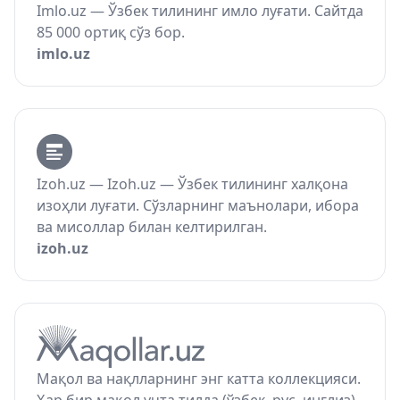
Imlo.uz — Ўзбек тилининг имло луғати. Сайтда
85 000 ортиқ сўз бор.
imlo.uz
Izoh.uz — Izoh.uz — Ўзбек тилининг халқона
изоҳли луғати. Сўзларнинг маънолари, ибора
ва мисоллар билан келтирилган.
izoh.uz
Мақол ва нақлларнинг энг катта коллекцияси.