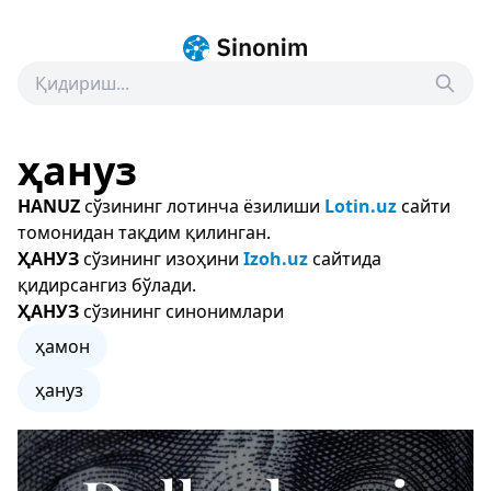
ҳануз
HANUZ
сўзининг лотинча ёзилиши
Lotin.uz
сайти
томонидан тақдим қилинган.
ҲАНУЗ
сўзининг изоҳини
Izoh.uz
сайтида
қидирсангиз бўлади.
ҲАНУЗ
сўзининг синонимлари
ҳамон
ҳануз