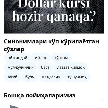
Синонимлари кўп кўрилаётган
сўзлар
айтгандай
ифлос
кўркам
мўл-кўлчилик
баст
лаззат қилмоқ
ажиб
бурч
ваъдасиз
тушунмоқ
Бошқа лойиҳаларимиз