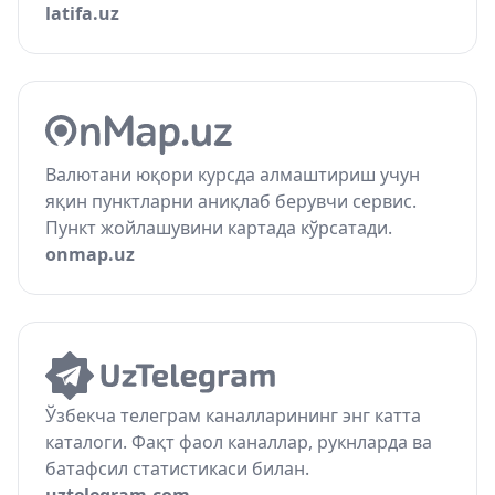
latifa.uz
Валютани юқори курсда алмаштириш учун
яқин пунктларни аниқлаб берувчи сервис.
Пункт жойлашувини картада кўрсатади.
onmap.uz
Ўзбекча телеграм каналларининг энг катта
каталоги. Фақт фаол каналлар, рукнларда ва
батафсил статистикаси билан.