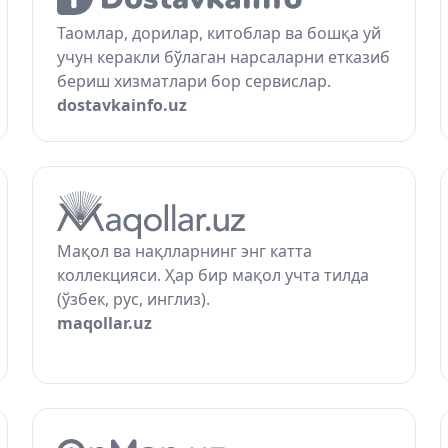
Таомлар, дорилар, китоблар ва бошқа уй
учун керакли бўлаган нарсаларни етказиб
бериш хизматлари бор сервислар.
dostavkainfo.uz
Мақол ва нақлларнинг энг катта
коллекцияси. Ҳар бир мақол учта тилда
(ўзбек, рус, инглиз).
maqollar.uz