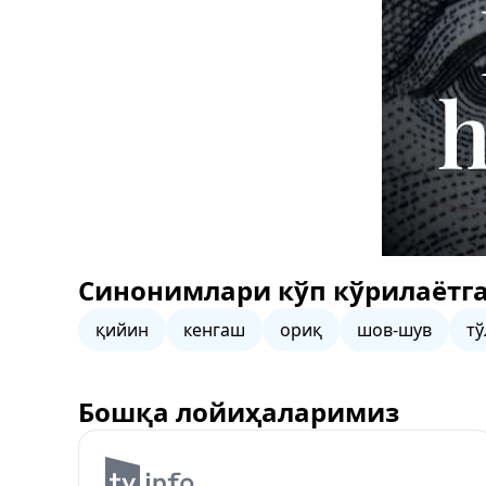
Синонимлари кўп кўрилаётга
қийин
кенгаш
ориқ
шов-шув
тў
Бошқа лойиҳаларимиз