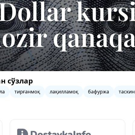
н сўзлар
ла
тирғанмоқ
лақилламоқ
бафуржа
таскин