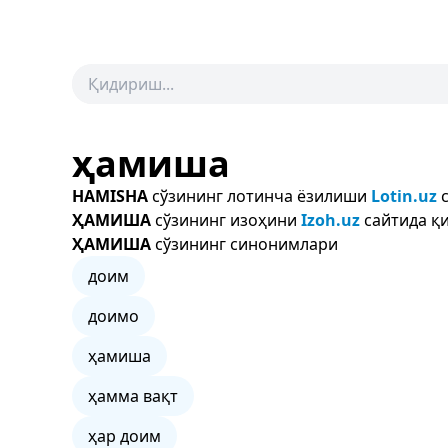
ҳамиша
HAMISHA
сўзининг лотинча ёзилиши
Lotin.uz
с
ҲАМИША
сўзининг изоҳини
Izoh.uz
сайтида қи
ҲАМИША
сўзининг синонимлари
доим
доимо
ҳамиша
ҳамма вақт
ҳар доим