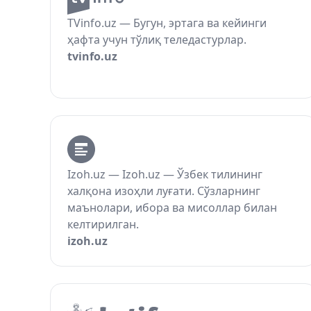
TVinfo.uz — Бугун, эртага ва кейинги
ҳафта учун тўлиқ теледастурлар.
tvinfo.uz
Izoh.uz — Izoh.uz — Ўзбек тилининг
халқона изоҳли луғати. Сўзларнинг
маънолари, ибора ва мисоллар билан
келтирилган.
izoh.uz