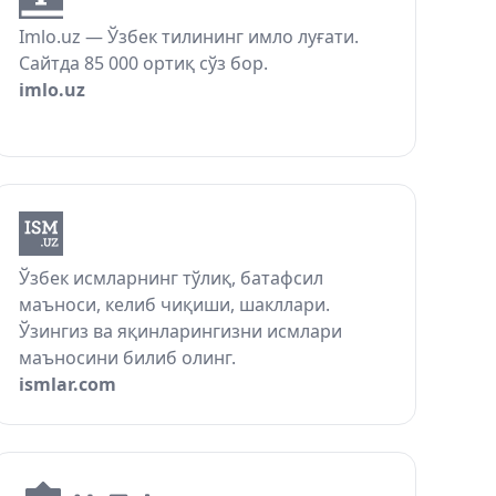
Imlo.uz — Ўзбек тилининг имло луғати.
Сайтда 85 000 ортиқ сўз бор.
imlo.uz
Ўзбек исмларнинг тўлиқ, батафсил
маъноси, келиб чиқиши, шакллари.
Ўзингиз ва яқинларингизни исмлари
маъносини билиб олинг.
ismlar.com