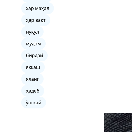
хар маҳал
ҳар вақт
нуқул
мудом
бирдай
яккаш
яланг
ҳадеб
ўнгкай