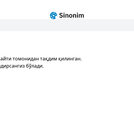
айти томонидан тақдим қилинган.
дирсангиз бўлади.