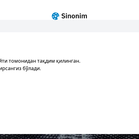
йти томонидан тақдим қилинган.
ирсангиз бўлади.