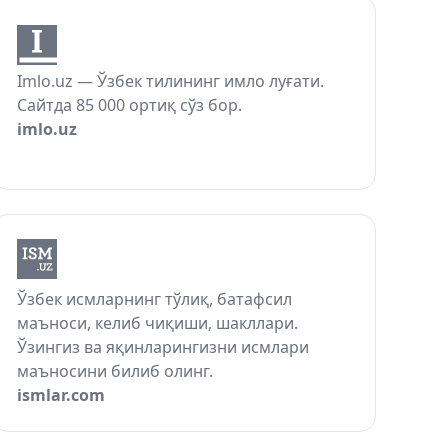
Imlo.uz — Ўзбек тилининг имло луғати.
Сайтда 85 000 ортиқ сўз бор.
imlo.uz
Ўзбек исмларнинг тўлиқ, батафсил
маъноси, келиб чиқиши, шакллари.
Ўзингиз ва яқинларингизни исмлари
маъносини билиб олинг.
ismlar.com