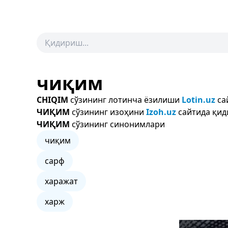
чиқим
CHIQIM
сўзининг лотинча ёзилиши
Lotin.uz
са
ЧИҚИМ
сўзининг изоҳини
Izoh.uz
сайтида қид
ЧИҚИМ
сўзининг синонимлари
чиқим
сарф
харажат
харж