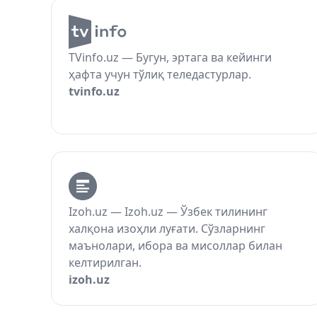
TVinfo.uz — Бугун, эртага ва кейинги
ҳафта учун тўлиқ теледастурлар.
tvinfo.uz
Izoh.uz — Izoh.uz — Ўзбек тилининг
халқона изоҳли луғати. Сўзларнинг
маънолари, ибора ва мисоллар билан
келтирилган.
izoh.uz