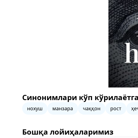
Синонимлари кўп кўрилаётга
нохуш
манзара
чаққон
рост
ҳе
Бошқа лойиҳаларимиз