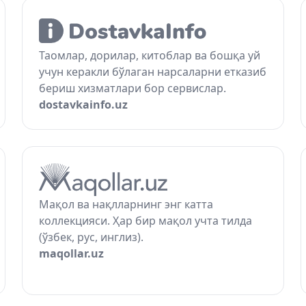
Таомлар, дорилар, китоблар ва бошқа уй
учун керакли бўлаган нарсаларни етказиб
бериш хизматлари бор сервислар.
dostavkainfo.uz
Мақол ва нақлларнинг энг катта
коллекцияси. Ҳар бир мақол учта тилда
(ўзбек, рус, инглиз).
maqollar.uz