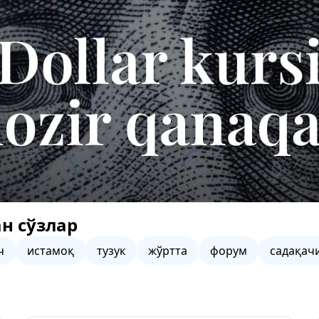
н сўзлар
ч
истамоқ
тузук
жўртта
форум
садақач