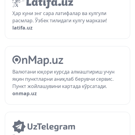
Ҳар куни энг сара латифалар ва кулгули
расмлар. Ўзбек тилидаги кулгу маркази!
latifa.uz
Валютани юқори курсда алмаштириш учун
яқин пунктларни аниқлаб берувчи сервис.
Пункт жойлашувини картада кўрсатади.
onmap.uz