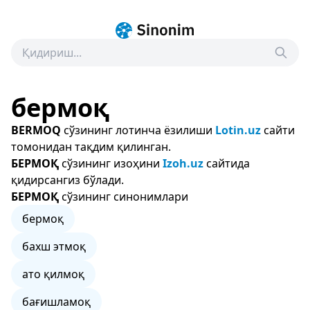
бермоқ
BERMOQ
сўзининг лотинча ёзилиши
Lotin.uz
сайти
томонидан тақдим қилинган.
БЕРМОҚ
сўзининг изоҳини
Izoh.uz
сайтида
қидирсангиз бўлади.
БЕРМОҚ
сўзининг синонимлари
бермоқ
бахш этмоқ
ато қилмоқ
бағишламоқ