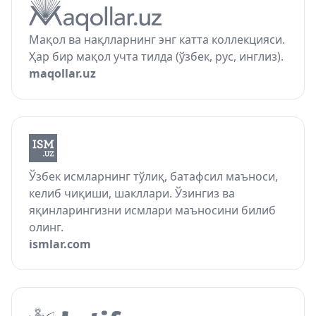
Мақол ва нақлларнинг энг катта коллекцияси.
Ҳар бир мақол учта тилда (ўзбек, рус, инглиз).
maqollar.uz
Ўзбек исмларнинг тўлиқ, батафсил маъноси,
келиб чиқиши, шакллари. Ўзингиз ва
яқинларингизни исмлари маъносини билиб
олинг.
ismlar.com