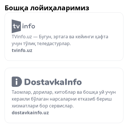
Бошқа лойиҳаларимиз
TVinfo.uz — Бугун, эртага ва кейинги ҳафта
учун тўлиқ теледастурлар.
tvinfo.uz
Таомлар, дорилар, китоблар ва бошқа уй учун
керакли бўлаган нарсаларни етказиб бериш
хизматлари бор сервислар.
dostavkainfo.uz