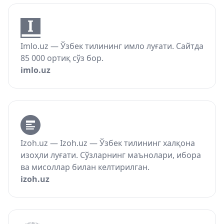
Imlo.uz — Ўзбек тилининг имло луғати. Сайтда
85 000 ортиқ сўз бор.
imlo.uz
Izoh.uz — Izoh.uz — Ўзбек тилининг халқона
изоҳли луғати. Сўзларнинг маънолари, ибора
ва мисоллар билан келтирилган.
izoh.uz