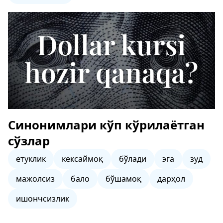
Синонимлари кўп кўрилаётган
сўзлар
етуклик
кексаймоқ
бўлади
эга
зуд
мажолсиз
бало
бўшамоқ
дарҳол
ишончсизлик